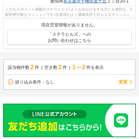
愛知県
名古屋市千種区
星ケ丘
２丁目20-1
こだわりポイント満載のステラヒルズ♪よくお出かけをする方にも便利な、2
駅利用可能なマンションです♪住環境がよく通風良好で日も入るマンションを
ご提供します♪機械式駐車場がある物...
現在空室情報がありません。
「ステラヒルズ」への
お問い合わせはこちら
2
2
1～2
該当物件数
件
空き数
件
件を表示
変更
絞り込み条件：
なし