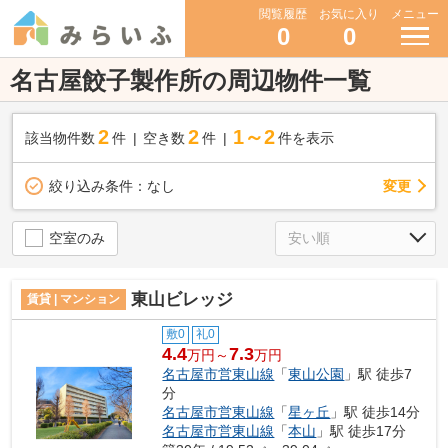
閲覧履歴
お気に入り
メニュー
0
0
名古屋餃子製作所の周辺物件一覧
2
2
1～2
該当物件数
件
空き数
件
件を表示
変更
絞り込み条件：
なし
空室のみ
東山ビレッジ
賃貸 | マンション
敷0
礼0
4.4
7.3
万円～
万円
名古屋市営東山線
「
東山公園
」駅 徒歩7
分
名古屋市営東山線
「
星ヶ丘
」駅 徒歩14分
名古屋市営東山線
「
本山
」駅 徒歩17分