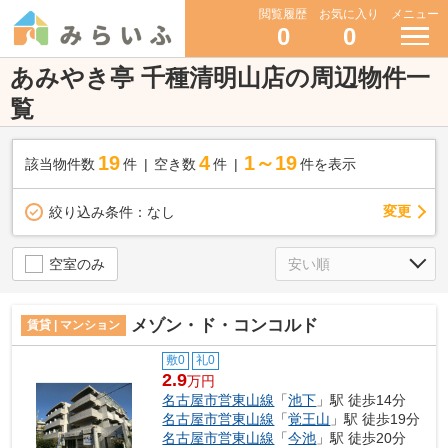
閲覧履歴
お気に入り
メニュー
0
0
あみやき亭 千種清明山店の周辺物件一
覧
19
4
1～19
該当物件数
件
空き数
件
件を表示
変更
絞り込み条件：
なし
空室のみ
メゾン・ド・コンコルド
賃貸 | マンション
敷0
礼0
2.9
万円
名古屋市営東山線
「
池下
」駅 徒歩14分
名古屋市営東山線
「
覚王山
」駅 徒歩19分
名古屋市営東山線
「
今池
」駅 徒歩20分