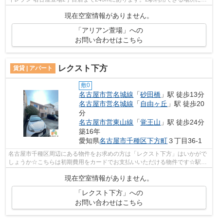
るので利便性が高いです。クレジットカ...
現在空室情報がありません。
「アリアン萱場」への
お問い合わせはこちら
レクスト下方
賃貸 | アパート
敷0
名古屋市営名城線
「
砂田橋
」駅 徒歩13分
名古屋市営名城線
「
自由ヶ丘
」駅 徒歩20
分
名古屋市営東山線
「
覚王山
」駅 徒歩24分
築16年
愛知県
名古屋市千種区
下方町
３丁目36-1
名古屋市千種区周辺にある物件をお求めの方は「レクスト下方」はいかがで
しょうか☆こちらは初期費用をカードでお支払いいただける物件です☆駅ま
で徒歩13分に立地する物件です☆こちらの...
現在空室情報がありません。
「レクスト下方」への
お問い合わせはこちら