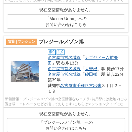
♪2駅利用できるマンションは電車での...
現在空室情報がありません。
「Maison Ueno」への
お問い合わせはこちら
プレジールメゾン旭
賃貸 | マンション
敷0
礼0
名古屋市営名城線
「
ナゴヤドーム前矢
田
」駅 徒歩13分
名古屋市営名城線
「
大曽根
」駅 徒歩17分
名古屋市営名城線
「
砂田橋
」駅 徒歩22分
築39年
愛知県
名古屋市千種区
古出来
３丁目２－
１９
新着情報：プレジールメゾン旭の空室情報ならコチラ♪共用部には敷地内ごみ
置き場・エレベータなどが揃っております♪こちらはマンションタイプになり
ます♪クレジットカードで初期費用を...
現在空室情報がありません。
「プレジールメゾン旭」への
お問い合わせはこちら