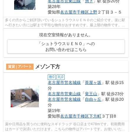
名古屋市営東山線
「
池下
」駅 徒歩20分
築28年
愛知県
名古屋市千種区
上野
２丁目３－５
多くの方からご好評頂いているシュトラウスＵＥＮＯのご紹介です。楽に駅
へ行きたい方には駅まで平坦な物件がおすすめです。最上階の物件です。こ
ちらは初期費用をカードでお支払いい...
現在空室情報がありません。
「シュトラウスＵＥＮＯ」への
お問い合わせはこちら
メゾン下方
賃貸 | アパート
敷0
礼0
名古屋市営名城線
「
茶屋ヶ坂
」駅 徒歩15
分
名古屋市営東山線
「
覚王山
」駅 徒歩23分
名古屋市営名城線
「
自由ヶ丘
」駅 徒歩20
分
築19年
愛知県
名古屋市千種区
下方町
３丁目8
薬や日用品を買うのに便利なスギドラッグ 谷口店まで478mです。初期費用
はカードで決済いただけます。こちらの物件はアパートです。お使いいただ