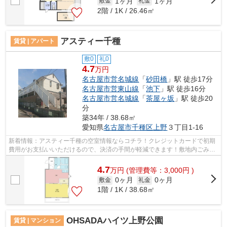
1ヶ月
1ヶ月
敷金
礼金
2階 / 1K / 26.46㎡
アスティー千種
賃貸 | アパート
敷0
礼0
4.7
万円
名古屋市営名城線
「
砂田橋
」駅 徒歩17分
名古屋市営東山線
「
池下
」駅 徒歩16分
名古屋市営名城線
「
茶屋ヶ坂
」駅 徒歩20
分
築34年 / 38.68㎡
愛知県
名古屋市千種区
上野
３丁目1-16
新着情報：アスティー千種の空室情報ならコチラ！クレジットカードで初期
費用がお支払いいただけるので、決済の手間が軽減できます！敷地内ごみ置
き場付き物件です！2駅利用可能なアク...
4.7
万
円
(管理費等：3,000円 )
0ヶ月
0ヶ月
敷金
礼金
1階 / 1K / 38.68㎡
OHSADAハイツ上野公園
賃貸 | マンション