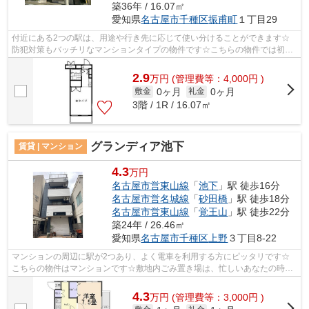
築36年 / 16.07㎡
愛知県
名古屋市千種区
振甫町
１丁目29
付近にある2つの駅は、用途や行き先に応じて使い分けることができます☆
防犯対策もバッチリなマンションタイプの物件です☆こちらの物件では初期
費用をカードでお支払いいただけます☆駅...
2.9
万
円
(管理費等：4,000円 )
0ヶ月
0ヶ月
敷金
礼金
3階 / 1R / 16.07㎡
グランディア池下
賃貸 | マンション
4.3
万円
名古屋市営東山線
「
池下
」駅 徒歩16分
名古屋市営名城線
「
砂田橋
」駅 徒歩18分
名古屋市営東山線
「
覚王山
」駅 徒歩22分
築24年 / 26.46㎡
愛知県
名古屋市千種区
上野
３丁目8-22
マンションの周辺に駅が2つあり、よく電車を利用する方にピッタリです☆
こちらの物件はマンションです☆敷地内ごみ置き場は、忙しいあなたの時間
を有効に活用できます☆初期費用はカード...
4.3
万
円
(管理費等：3,000円 )