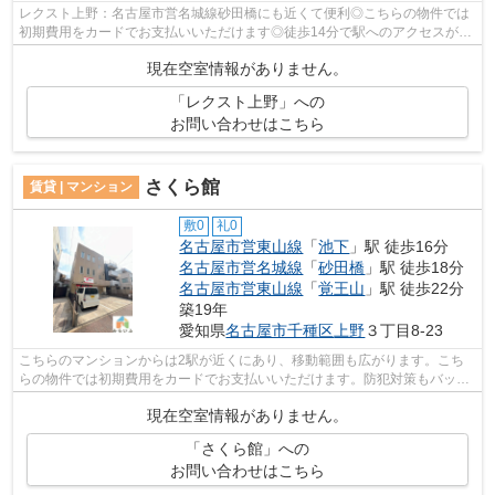
レクスト上野：名古屋市営名城線砂田橋にも近くて便利◎こちらの物件では
初期費用をカードでお支払いいただけます◎徒歩14分で駅へのアクセスが可
能な物件です◎行き先に応じて駅を選べる...
現在空室情報がありません。
「レクスト上野」への
お問い合わせはこちら
さくら館
賃貸 | マンション
敷0
礼0
名古屋市営東山線
「
池下
」駅 徒歩16分
名古屋市営名城線
「
砂田橋
」駅 徒歩18分
名古屋市営東山線
「
覚王山
」駅 徒歩22分
築19年
愛知県
名古屋市千種区
上野
３丁目8-23
こちらのマンションからは2駅が近くにあり、移動範囲も広がります。こち
らの物件では初期費用をカードでお支払いいただけます。防犯対策もバッチ
リなマンションタイプの物件です。地域...
現在空室情報がありません。
「さくら館」への
お問い合わせはこちら