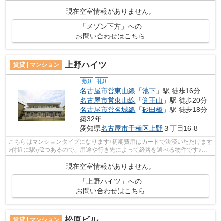
ける駅は2駅あり、行き先に応じて使い...
現在空室情報がありません。
「メゾン下方」への
お問い合わせはこちら
上野ハイツ
賃貸 | マンション
敷0
礼0
名古屋市営東山線
「
池下
」駅 徒歩16分
名古屋市営東山線
「
覚王山
」駅 徒歩20分
名古屋市営名城線
「
砂田橋
」駅 徒歩18分
築32年
愛知県
名古屋市千種区
上野
３丁目16-8
こちらはマンションタイプになります♪初期費用はカードで決済いただけます
♪付近に駅が2つあるので、用途や行き先によって経路を選べる物件です♪敷
地内ごみ置き場があるため気軽にごみ...
現在空室情報がありません。
「上野ハイツ」への
お問い合わせはこちら
松原ビル
賃貸 | マンション