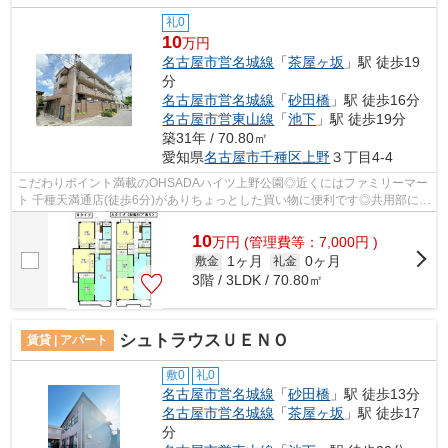
礼0
10
万円
名古屋市営名城線
「
茶屋ヶ坂
」駅 徒歩19
分
名古屋市営名城線
「
砂田橋
」駅 徒歩16分
名古屋市営東山線
「
池下
」駅 徒歩19分
築31年 / 70.80㎡
愛知県
名古屋市千種区
上野
３丁目4-4
こだわりポイント満載のOHSADAハイツ上野公園◎近くにはファミリーマー
ト 千種天満通店(徒歩6分)がありちょっとした買い物に便利です◎共用部には
敷地内ごみ置き場・エレベータなどが揃...
10
万
円
(管理費等：7,000円 )
1ヶ月
0ヶ月
敷金
礼金
3階 / 3LDK / 70.80㎡
シュトラウスＵＥＮＯ
賃貸 | アパート
敷0
礼0
名古屋市営名城線
「
砂田橋
」駅 徒歩13分
名古屋市営名城線
「
茶屋ヶ坂
」駅 徒歩17
分