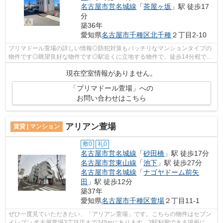
名古屋市営名城線
「
茶屋ヶ坂
」駅 徒歩17
分
築36年
愛知県
名古屋市千種区
北千種
２丁目2-10
プリマドール萱場の詳しい情報◎防犯対策もバッチリなマンションタイプの
物件です◎眺望良好な物件です◎駅近くに立地する物件で、徒歩14分程でア
クセスできます◎できるだけ早めに不動産...
現在空室情報がありません。
「プリマドール萱場」への
お問い合わせはこちら
アリアン萱場
賃貸 | マンション
敷0
礼0
名古屋市営名城線
「
砂田橋
」駅 徒歩17分
名古屋市営東山線
「
池下
」駅 徒歩27分
名古屋市営名城線
「
ナゴヤドーム前矢
田
」駅 徒歩12分
築37年
愛知県
名古屋市千種区
萱場
２丁目11-1
ぜひ一度見ていただきたい、「アリアン萱場」です。こちらの物件はセブン
イレブン 名古屋萱場2丁目店まで245mにあります。2駅利用できる場所にあ