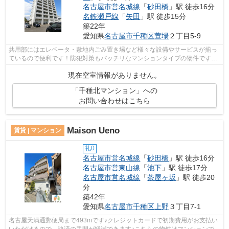
名古屋市営名城線
「
砂田橋
」駅 徒歩16分
名鉄瀬戸線
「
矢田
」駅 徒歩15分
築22年
愛知県
名古屋市千種区
萱場
２丁目5-9
共用部にはエレベータ・敷地内ごみ置き場など様々な設備やサービスが揃っ
ているので便利です！防犯対策もバッチリなマンションタイプの物件です！
こちらは初期費用をカードでお支払い...
現在空室情報がありません。
「千種北マンション」への
お問い合わせはこちら
Maison Ueno
賃貸 | マンション
礼0
名古屋市営名城線
「
砂田橋
」駅 徒歩16分
名古屋市営東山線
「
池下
」駅 徒歩17分
名古屋市営名城線
「
茶屋ヶ坂
」駅 徒歩20
分
築42年
愛知県
名古屋市千種区
上野
３丁目7-1
名古屋天満通郵便局まで493mです♪クレジットカードで初期費用がお支払い
いただけるので、決済の手間が軽減できます♪こちらの物件はマンションです