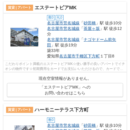
エステートピアMK
賃貸 | アパート
敷0
礼0
名古屋市営名城線
「
砂田橋
」駅 徒歩10分
名古屋市営名城線
「
茶屋ヶ坂
」駅 徒歩12
分
名古屋市営名城線
「
ナゴヤドーム前矢
田
」駅 徒歩19分
築33年
愛知県
名古屋市千種区
下方町
１丁目8
こだわりポイント満載のエステートピアMK☆使い勝手の良いアパートでイチ
オシの物件です☆初期費用をカードでお支払いいただけるので、カードで決
済したい方にもおすすめです☆魅力的な駅...
現在空室情報がありません。
「エステートピアMK」への
お問い合わせはこちら
ハーモニーテラス下方町
賃貸 | アパート
敷0
名古屋市営名城線
「
砂田橋
」駅 徒歩10分