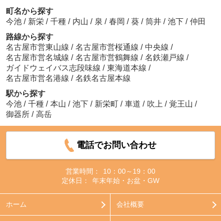
町名から探す
今池
/
新栄
/
千種
/
内山
/
泉
/
春岡
/
葵
/
筒井
/
池下
/
仲田
路線から探す
名古屋市営東山線
/
名古屋市営桜通線
/
中央線
/
名古屋市営名城線
/
名古屋市営鶴舞線
/
名鉄瀬戸線
/
ガイドウェイバス志段味線
/
東海道本線
/
名古屋市営名港線
/
名鉄名古屋本線
駅から探す
今池
/
千種
/
本山
/
池下
/
新栄町
/
車道
/
吹上
/
覚王山
/
御器所
/
高岳
電話でお問い合わせ
営業時間：
10：00～19：00
定休日：
年末年始・お盆・GW
ホーム
会社概要