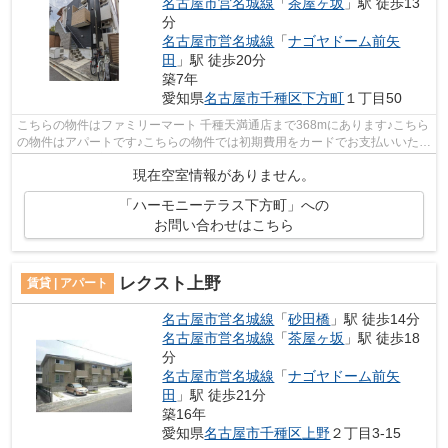
名古屋市営名城線
「
茶屋ヶ坂
」駅 徒歩13
分
名古屋市営名城線
「
ナゴヤドーム前矢
田
」駅 徒歩20分
築7年
愛知県
名古屋市千種区
下方町
１丁目50
こちらの物件はファミリーマート 千種天満通店まで368mにあります♪こちら
の物件はアパートです♪こちらの物件では初期費用をカードでお支払いいただ
けます♪目的に応じて選べる2駅利用可...
現在空室情報がありません。
「ハーモニーテラス下方町」への
お問い合わせはこちら
レクスト上野
賃貸 | アパート
名古屋市営名城線
「
砂田橋
」駅 徒歩14分
名古屋市営名城線
「
茶屋ヶ坂
」駅 徒歩18
分
名古屋市営名城線
「
ナゴヤドーム前矢
田
」駅 徒歩21分
築16年
愛知県
名古屋市千種区
上野
２丁目3-15