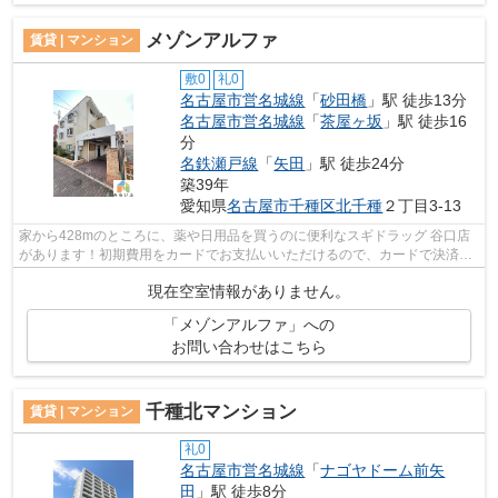
メゾンアルファ
賃貸 | マンション
敷0
礼0
名古屋市営名城線
「
砂田橋
」駅 徒歩13分
名古屋市営名城線
「
茶屋ヶ坂
」駅 徒歩16
分
名鉄瀬戸線
「
矢田
」駅 徒歩24分
築39年
愛知県
名古屋市千種区
北千種
２丁目3-13
家から428mのところに、薬や日用品を買うのに便利なスギドラッグ 谷口店
があります！初期費用をカードでお支払いいただけるので、カードで決済し
たい方にもおすすめです！防犯対策もバ...
現在空室情報がありません。
「メゾンアルファ」への
お問い合わせはこちら
千種北マンション
賃貸 | マンション
礼0
名古屋市営名城線
「
ナゴヤドーム前矢
田
」駅 徒歩8分