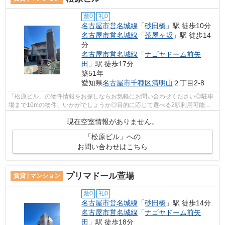
敷0
礼0
名古屋市営名城線
「
砂田橋
」駅 徒歩10分
名古屋市営名城線
「
茶屋ヶ坂
」駅 徒歩14
分
名古屋市営名城線
「
ナゴヤドーム前矢
田
」駅 徒歩17分
築51年
愛知県
名古屋市千種区
清明山
２丁目2-8
「松原ビル」の物件情報をお探しならお気軽にお問い合わせください◎駐車
場まで10mの物件、いかがでしょうか◎目的に応じて選べる2駅利用可能な
物件です◎こちらは初期費用をカードでお支...
現在空室情報がありません。
「松原ビル」への
お問い合わせはこちら
プリマドール萱場
賃貸 | マンション
敷0
礼0
名古屋市営名城線
「
砂田橋
」駅 徒歩14分
名古屋市営名城線
「
ナゴヤドーム前矢
田
」駅 徒歩18分