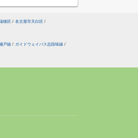
瑞穂区
/
名古屋市天白区
/
瀬戸線
/
ガイドウェイバス志段味線
/