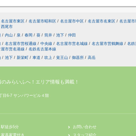
名古屋市東区
/
名古屋市昭和区
/
名古屋市中区
/
名古屋市名東区
/
名古屋市
西尾市
種
/
内山
/
泉
/
春岡
/
葵
/
筒井
/
池下
/
仲田
線
/
名古屋市営桜通線
/
中央線
/
名古屋市営名城線
/
名古屋市営鶴舞線
/
名鉄
古屋市営名港線
/
名鉄名古屋本線
山
/
池下
/
新栄町
/
車道
/
吹上
/
覚王山
/
御器所
/
高岳
着のみらいふへ！エリア情報も満載！
丁目6-7 サンパワービル４階
駅徒歩5分
お問い合わせ
家具家電付き
スタッフ紹介