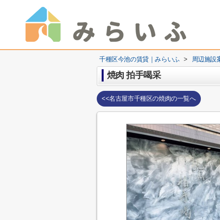
千種区今池の賃貸｜みらいふ
>
周辺施設
焼肉 拍手喝采
<<名古屋市千種区の焼肉の一覧へ