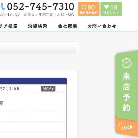
00
00
00～19：00
定休日：
年末年始・お盆・GW
２丁目5-6
MAP
▼
駅