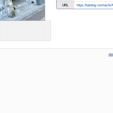
URL
https://tabelog.com/aich
焼