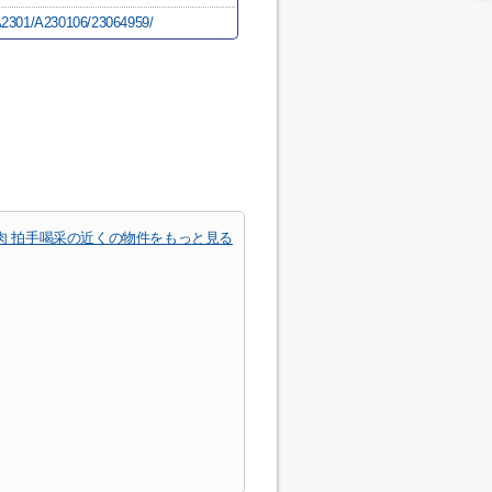
i/A2301/A230106/23064959/
肉 拍手喝采の近くの物件をもっと見る