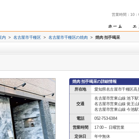
営業時間：
10：
案内
>
名古屋市千種区
>
名古屋市千種区の焼肉
>
焼肉 拍手喝采
焼肉 拍手喝采の詳細情報
所在地
愛知県名古屋市千種区高見
名古屋市営東山線 池下駅
交通
名古屋市営東山線 覚王山
名古屋市営東山線 今池駅
電話
052-753-6384
営業時間
17:00～ 日曜営業
定休日
年中無休