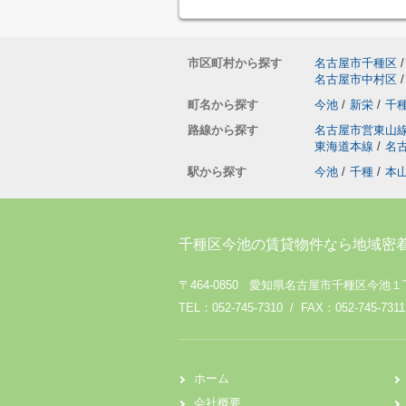
市区町村から探す
名古屋市千種区
/
名古屋市中村区
/
町名から探す
今池
/
新栄
/
千
路線から探す
名古屋市営東山
東海道本線
/
名
駅から探す
今池
/
千種
/
本
千種区今池の賃貸物件なら地域密
〒464-0850 愛知県名古屋市千種区今池１
TEL：052-745-7310 / FAX：052-745-7311
ホーム
会社概要