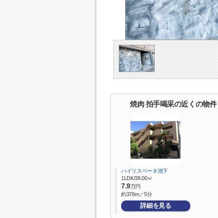
焼肉 拍手喝采の近くの物件
ハイリスベーネ池下
1LDK/38.00㎡
7.9
万円
約378m／5分
詳細を見る