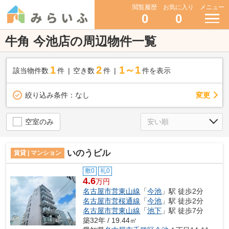
閲覧履歴
お気に入り
メニュー
0
0
牛角 今池店の周辺物件一覧
1
2
1～1
該当物件数
件
空き数
件
件を表示
変更
絞り込み条件：
なし
空室のみ
いのうビル
賃貸 | マンション
敷0
礼0
4.6
万円
名古屋市営東山線
「
今池
」駅 徒歩2分
名古屋市営桜通線
「
今池
」駅 徒歩2分
名古屋市営東山線
「
池下
」駅 徒歩7分
築32年 / 19.44㎡