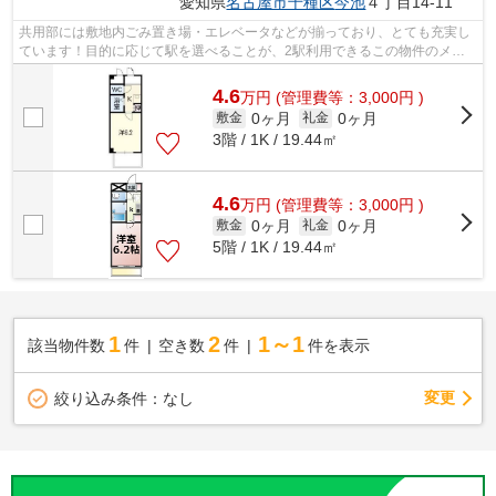
愛知県
名古屋市千種区
今池
４丁目14-11
共用部には敷地内ごみ置き場・エレベータなどが揃っており、とても充実し
ています！目的に応じて駅を選べることが、2駅利用できるこの物件のメリ
ットです！徒歩2分に駅がある物件です...
4.6
万
円
(管理費等：3,000円 )
0ヶ月
0ヶ月
敷金
礼金
3階 / 1K / 19.44㎡
4.6
万
円
(管理費等：3,000円 )
0ヶ月
0ヶ月
敷金
礼金
5階 / 1K / 19.44㎡
1
2
1～1
該当物件数
件
空き数
件
件を表示
変更
絞り込み条件：
なし