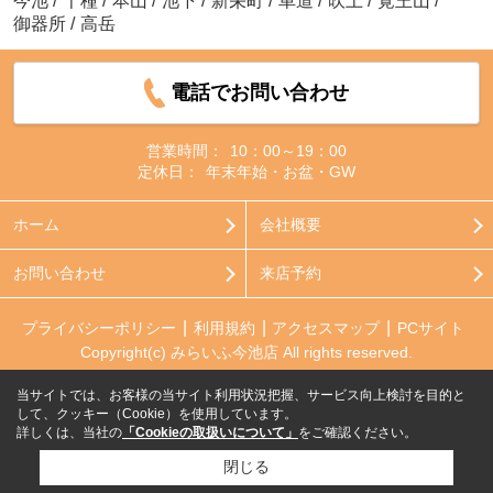
今池
/
千種
/
本山
/
池下
/
新栄町
/
車道
/
吹上
/
覚王山
/
御器所
/
高岳
電話でお問い合わせ
営業時間：
10：00～19：00
定休日：
年末年始・お盆・GW
ホーム
会社概要
お問い合わせ
来店予約
プライバシーポリシー
利用規約
アクセスマップ
PCサイト
Copyright(c) みらいふ今池店 All rights reserved.
当サイトでは、お客様の当サイト利用状況把握、サービス向上検討を目的と
して、クッキー（Cookie）を使用しています。
詳しくは、当社の
「Cookieの取扱いについて」
をご確認ください。
閉じる