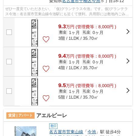
愛知県
名古屋市千種区
今池
５丁目18-12
ぜひ一度見ていただきたい、「仮)グランテラス今池」です。仮)グランテラ
ス今池：名古屋市営東山線今池駅にも近くて便利。共用部には敷地内ごみ置
き場・エレベータなど様々な設備やサ...
9.3
万
円
(管理費等：8,000円 )
1ヶ月
0ヶ月
敷金
礼金
3階 / 1LDK / 35.70㎡
9.4
万
円
(管理費等：8,000円 )
1ヶ月
0ヶ月
敷金
礼金
4階 / 1LDK / 35.70㎡
9.5
万
円
(管理費等：8,000円 )
1ヶ月
0ヶ月
敷金
礼金
5階 / 1LDK / 35.70㎡
アエルビーレ
賃貸 | アパート
敷0
名古屋市営東山線
「
今池
」駅 徒歩4分