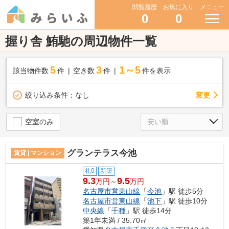
閲覧履歴
お気に入り
メニュー
0
0
握り舎 鮪馳の周辺物件一覧
5
3
1～5
該当物件数
件
空き数
件
件を表示
変更
絞り込み条件：
なし
空室のみ
グランテラス今池
賃貸 | マンション
礼0
新築
9.3
9.5
万円～
万円
名古屋市営東山線
「
今池
」駅 徒歩5分
名古屋市営東山線
「
池下
」駅 徒歩10分
中央線
「
千種
」駅 徒歩14分
築1年未満 / 35.70㎡