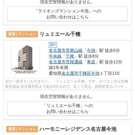
現在空室情報がありません。
「ライオンズマンション今池」への
お問い合わせはこちら
リュミエール千種
賃貸 | マンション
敷0
名古屋市営東山線
「
今池
」駅 徒歩5分
中央線
「
千種
」駅 徒歩8分
名古屋市営桜通線
「
車道
」駅 徒歩12分
築1年未満
愛知県
名古屋市千種区
今池
１丁目110
ぜひ一度見ていただきたい、「リュミエール千種」です。オリエンタル労働
衛生協会 名古屋本部まで徒歩3分なので、近くて安心。防犯対策もバッチリ
なマンションタイプの物件です。10階...
現在空室情報がありません。
「リュミエール千種」への
お問い合わせはこちら
ハーモニーレジデンス名古屋今池
賃貸 | マンション