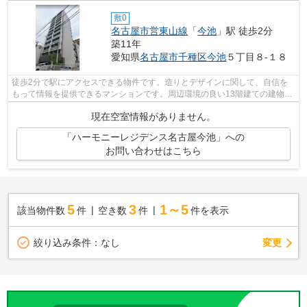
敷0
名古屋市営東山線
「
今池
」駅 徒歩2分
築11年
愛知県
名古屋市千種区
今池
５丁目８-１８
徒歩2分で駅にアクセスできる物件です。造りとデザインに関して、自信を
もって情報を提供できるマンションです。周辺環境の良い13階建ての建物で
す。こちらの物件にはエレベーターが付...
現在空室情報がありません。
「ハーモニーレジデンス名古屋今池」への
お問い合わせはこちら
5
3
1～5
該当物件数
件
空き数
件
件を表示
変更
絞り込み条件：
なし