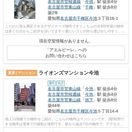
名古屋市営桜通線
「
今池
」駅 徒歩4分
名古屋市営東山線
「
千種
」駅 徒歩8分
築2年
愛知県
名古屋市千種区
今池
３丁目16-1
こだわり派も満足できるデザイナーズ物件です☆こちらの令和5年築の物件
は多くの方からご好評を頂いてます☆重たいゴミの持ち運びがしやすく、敷
地内にごみ置き場があります☆陽当たりが...
現在空室情報がありません。
「アエルビーレ」への
お問い合わせはこちら
ライオンズマンション今池
賃貸 | マンション
敷0
礼0
名古屋市営東山線
「
今池
」駅 徒歩4分
名古屋市営桜通線
「
今池
」駅 徒歩4分
名古屋市営東山線
「
池下
」駅 徒歩8分
築44年
愛知県
名古屋市千種区
今池
５丁目14-4
地上11階建ての物件をご紹介。こちらの物件はマンションです。2駅利用で
きる物件は電車での移動が便利です。駅から徒歩7分の物件で、アクセス良
好です。賃貸物件のことなら、豊富な物...