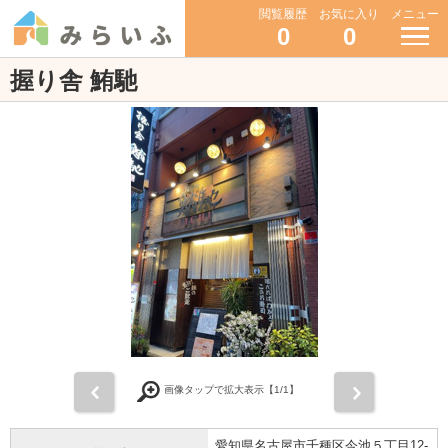
閲覧履歴
お気に入り
メニュー
0
0
握り舎 鮪馳
前
次
画像タップで拡大表示【
1
/1】
愛知県名古屋市千種区今池５丁目12-