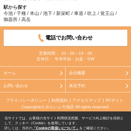
駅から探す
今池
/
千種
/
本山
/
池下
/
新栄町
/
車道
/
吹上
/
覚王山
/
御器所
/
高岳
電話でお問い合わせ
営業時間：
10：00～19：00
定休日：
年末年始・お盆・GW
ホーム
会社概要
お問い合わせ
来店予約
プライバシーポリシー
利用規約
アクセスマップ
PCサイト
Copyright(c) みらいふ今池店 All rights reserved.
当サイトでは、お客様の当サイト利用状況把握、サービス向上検討を目的と
して、クッキー（Cookie）を使用しています。
詳しくは、当社の
「Cookieの取扱いについて」
をご確認ください。