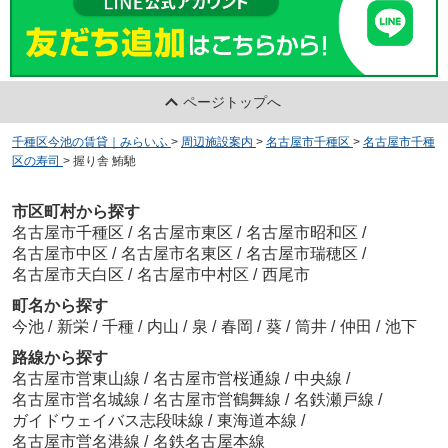
ページトップへ
千種区今池の賃貸｜みらいふ
>
周辺施設案内
>
名古屋市千種区
>
名古屋市千種
区の寿司
>
握り舎 鮪馳
市区町村から探す
名古屋市千種区
/
名古屋市東区
/
名古屋市昭和区
/
名古屋市中区
/
名古屋市名東区
/
名古屋市瑞穂区
/
名古屋市天白区
/
名古屋市中村区
/
西尾市
町名から探す
今池
/
新栄
/
千種
/
内山
/
泉
/
春岡
/
葵
/
筒井
/
仲田
/
池下
路線から探す
名古屋市営東山線
/
名古屋市営桜通線
/
中央線
/
名古屋市営名城線
/
名古屋市営鶴舞線
/
名鉄瀬戸線
/
ガイドウェイバス志段味線
/
東海道本線
/
名古屋市営名港線
/
名鉄名古屋本線