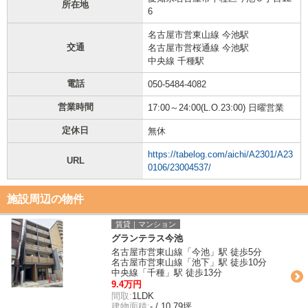
所在地
6
名古屋市営東山線 今池駅
交通
名古屋市営桜通線 今池駅
中央線 千種駅
電話
050-5484-4082
営業時間
17:00～24:00(L.O.23:00) 日曜営業
定休日
無休
https://tabelog.com/aichi/A2301/A23
URL
0106/23004537/
施設周辺の物件
賃貸｜マンション
グランテラス今池
名古屋市営東山線「今池」駅 徒歩5分
名古屋市営東山線「池下」駅 徒歩10分
中央線「千種」駅 徒歩13分
9.4万円
間取:
1LDK
建物面積:
- / 10.79坪