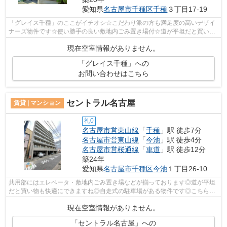
愛知県
名古屋市千種区
千種
３丁目17-19
「グレイス千種」のここがイチオシ☆こだわり派の方も満足度の高いデザイ
ナーズ物件です☆使い勝手の良い敷地内ごみ置き場付☆道が平坦だと買い物
も快適にできますね☆名古屋市千種区エリ...
現在空室情報がありません。
「グレイス千種」への
お問い合わせはこちら
セントラル名古屋
賃貸 | マンション
礼0
名古屋市営東山線
「
千種
」駅 徒歩7分
名古屋市営東山線
「
今池
」駅 徒歩4分
名古屋市営桜通線
「
車道
」駅 徒歩12分
築24年
愛知県
名古屋市千種区
今池
１丁目26-10
共用部にはエレベータ・敷地内ごみ置き場などが揃っております◎道が平坦
だと買い物も快適にできますね◎自走式の駐車場がある物件です◎こちらの
物件はマンションです◎2駅利用できる場所...
現在空室情報がありません。
「セントラル名古屋」への