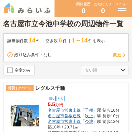
閲覧履歴
お気に入り
メニュー
0
0
名古屋市立今池中学校の周辺物件一覧
14
6
1～14
該当物件数
件
空き数
件
件を表示
変更
絞り込み条件：
なし
空室のみ
レグルス千種
賃貸 | アパート
敷0
礼0
5.5
万円
名古屋市営東山線
「
千種
」駅 徒歩10分
名古屋市営桜通線
「
吹上
」駅 徒歩10分
名古屋市営東山線
「
今池
」駅 徒歩12分
築10年 / 20.71㎡