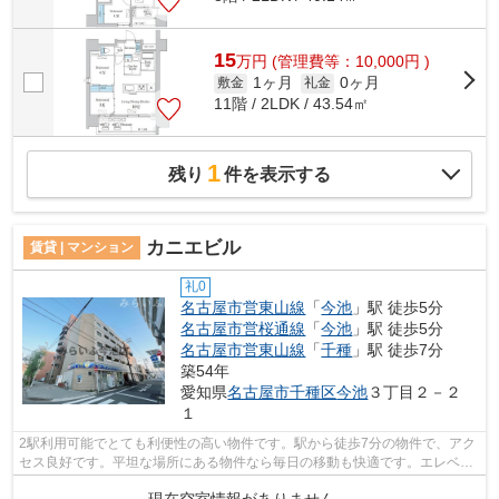
15
万
円
(管理費等：10,000円 )
1ヶ月
0ヶ月
敷金
礼金
11階 / 2LDK / 43.54㎡
1
残り
件を表示する
カニエビル
賃貸 | マンション
礼0
名古屋市営東山線
「
今池
」駅 徒歩5分
名古屋市営桜通線
「
今池
」駅 徒歩5分
名古屋市営東山線
「
千種
」駅 徒歩7分
築54年
愛知県
名古屋市千種区
今池
３丁目２－２
１
2駅利用可能でとても利便性の高い物件です。駅から徒歩7分の物件で、アク
セス良好です。平坦な場所にある物件なら毎日の移動も快適です。エレベー
ター付きの物件です。できるだけ早め...
現在空室情報がありません。