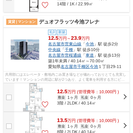
14階 / 1K / 22.99㎡
デュオフラッツ今池フレナ
賃貸 | マンション
礼0
新築
12.5
23.9
万円～
万円
名古屋市営東山線
「
今池
」駅 徒歩2分
中央線
「
千種
」駅 徒歩10分
名古屋市営桜通線
「
車道
」駅 徒歩13分
築1年未満 / 40.14㎡～70.00㎡
愛知県
名古屋市千種区
今池
１丁目29-11
共用部にはエレベータ・敷地内ごみ置き場などが備わっておりとても充実し
ています！マンションの周辺に駅が2つあり、よく電車を利用する方にピッ
タリです！地上12階建ての物件です！令...
12.5
万
円
(管理費等：10,000円 )
1ヶ月
0ヶ月
敷金
礼金
3階 / 2LDK / 40.14㎡
13.5
万
円
(管理費等：10,000円 )
1ヶ月
0ヶ月
敷金
礼金
8階 / 2LDK / 40.14㎡