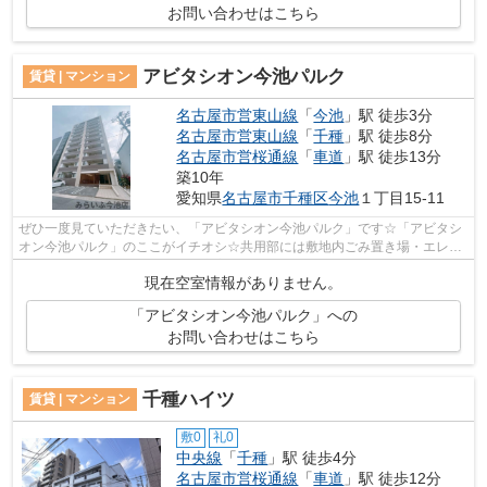
お問い合わせはこちら
アビタシオン今池パルク
賃貸 | マンション
名古屋市営東山線
「
今池
」駅 徒歩3分
名古屋市営東山線
「
千種
」駅 徒歩8分
名古屋市営桜通線
「
車道
」駅 徒歩13分
築10年
愛知県
名古屋市千種区
今池
１丁目15-11
ぜひ一度見ていただきたい、「アビタシオン今池パルク」です☆「アビタシ
オン今池パルク」のここがイチオシ☆共用部には敷地内ごみ置き場・エレベ
ータなどが揃っており、とても充実して...
現在空室情報がありません。
「アビタシオン今池パルク」への
お問い合わせはこちら
千種ハイツ
賃貸 | マンション
敷0
礼0
中央線
「
千種
」駅 徒歩4分
名古屋市営桜通線
「
車道
」駅 徒歩12分