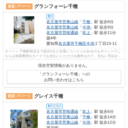
グランフォーレ千種
賃貸 | アパート
敷0
名古屋市営東山線
「
千種
」駅 徒歩8分
名古屋市営東山線
「
今池
」駅 徒歩9分
名古屋市営桜通線
「
吹上
」駅 徒歩11分
築4年
愛知県
名古屋市千種区
今池
２丁目23-11
ローソン 千種駅前店まで徒歩2分と近場にコンビニがあるのもポイント◎こ
ちらは初期費用をカードでお支払いいただける物件なので、支払い手続きの
手間が省けます◎駅から徒歩8分の物件な...
現在空室情報がありません。
「グランフォーレ千種」への
お問い合わせはこちら
グレイス千種
賃貸 | アパート
敷0
礼0
名古屋市営桜通線
「
吹上
」駅 徒歩6分
名古屋市営東山線
「
千種
」駅 徒歩14分
名古屋市営東山線
「
今池
」駅 徒歩12分
築20年