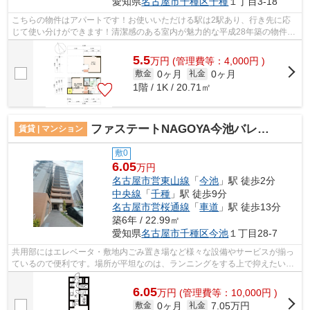
愛知県
名古屋市千種区
千種
１丁目3-18
こちらの物件はアパートです！お使いいただける駅は2駅あり、行き先に応
じて使い分けができます！清潔感のある室内が魅力的な平成28年築の物件と
なっており、一押しです！初期費用はカ...
5.5
万
円
(管理費等：4,000円 )
0ヶ月
0ヶ月
敷金
礼金
1階 / 1K / 20.71㎡
ファステートNAGOYA今池バレンシア
賃貸 | マンション
敷0
6.05
万円
名古屋市営東山線
「
今池
」駅 徒歩2分
中央線
「
千種
」駅 徒歩9分
名古屋市営桜通線
「
車道
」駅 徒歩13分
築6年 / 22.99㎡
愛知県
名古屋市千種区
今池
１丁目28-7
共用部にはエレベータ・敷地内ごみ置き場など様々な設備やサービスが揃っ
ているので便利です。場所が平坦なのは、ランニングをする上で抑えたいポ
イントですね。お車をお持ちの方にオ...
6.05
万
円
(管理費等：10,000円 )
0ヶ月
7.05万円
敷金
礼金