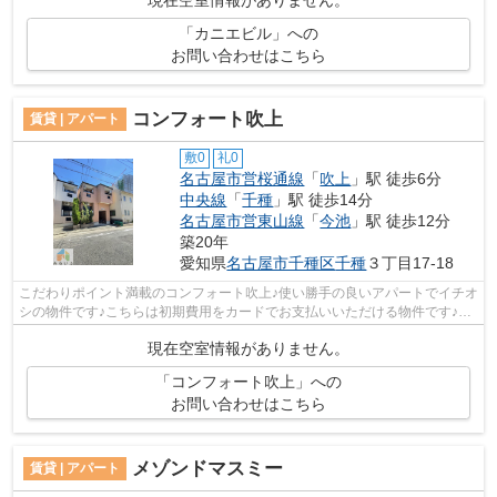
「カニエビル」への
お問い合わせはこちら
コンフォート吹上
賃貸 | アパート
敷0
礼0
名古屋市営桜通線
「
吹上
」駅 徒歩6分
中央線
「
千種
」駅 徒歩14分
名古屋市営東山線
「
今池
」駅 徒歩12分
築20年
愛知県
名古屋市千種区
千種
３丁目17-18
こだわりポイント満載のコンフォート吹上♪使い勝手の良いアパートでイチオ
シの物件です♪こちらは初期費用をカードでお支払いいただける物件です♪独
創的なデザイナーズ物件で、ご好評い...
現在空室情報がありません。
「コンフォート吹上」への
お問い合わせはこちら
メゾンドマスミー
賃貸 | アパート