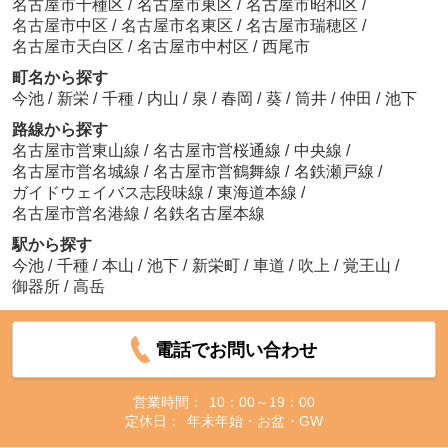
名古屋市千種区
/
名古屋市東区
/
名古屋市昭和区
/
名古屋市中区
/
名古屋市名東区
/
名古屋市瑞穂区
/
名古屋市天白区
/
名古屋市中村区
/
西尾市
町名から探す
今池
/
新栄
/
千種
/
内山
/
泉
/
春岡
/
葵
/
筒井
/
仲田
/
池下
路線から探す
名古屋市営東山線
/
名古屋市営桜通線
/
中央線
/
名古屋市営名城線
/
名古屋市営鶴舞線
/
名鉄瀬戸線
/
ガイドウェイバス志段味線
/
東海道本線
/
名古屋市営名港線
/
名鉄名古屋本線
駅から探す
今池
/
千種
/
本山
/
池下
/
新栄町
/
車道
/
吹上
/
覚王山
/
御器所
/
高岳
電話でお問い合わせ
営業時間：
10：00～19：00
定休日：
年末年始・お盆・GW