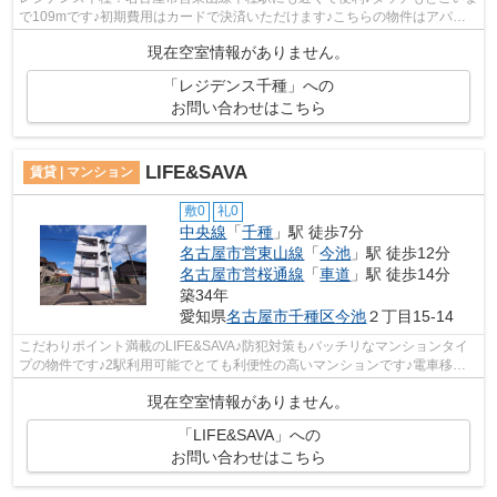
で109mです♪初期費用はカードで決済いただけます♪こちらの物件はアパー
トです♪名古屋市千種区エリアにある賃...
現在空室情報がありません。
「レジデンス千種」への
お問い合わせはこちら
LIFE&SAVA
賃貸 | マンション
敷0
礼0
中央線
「
千種
」駅 徒歩7分
名古屋市営東山線
「
今池
」駅 徒歩12分
名古屋市営桜通線
「
車道
」駅 徒歩14分
築34年
愛知県
名古屋市千種区
今池
２丁目15-14
こだわりポイント満載のLIFE&SAVA♪防犯対策もバッチリなマンションタイ
プの物件です♪2駅利用可能でとても利便性の高いマンションです♪電車移動
の多い方に嬉しい駅から徒歩7分の物...
現在空室情報がありません。
「LIFE&SAVA」への
お問い合わせはこちら