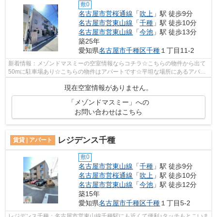
敷0
名古屋市営桜通線
「
吹上
」駅 徒歩9分
名古屋市営東山線
「
千種
」駅 徒歩10分
名古屋市営東山線
「
今池
」駅 徒歩13分
築25年
愛知県
名古屋市千種区
千種
１丁目11-2
新着情報：メゾンドマスミーの空室情報ならコチラ☆こちらの物件から出て
50mに駐車場あり☆こちらの物件はアパートです☆平坦な場所にあるアパー
トなら毎日の移動も快適です☆名古屋市千種...
現在空室情報がありません。
「メゾンドマスミー」への
お問い合わせはこちら
レジデンス千種
賃貸 | アパート
敷0
名古屋市営東山線
「
千種
」駅 徒歩9分
名古屋市営桜通線
「
吹上
」駅 徒歩10分
名古屋市営東山線
「
今池
」駅 徒歩12分
築15年
愛知県
名古屋市千種区
千種
１丁目5-2
レジデンス千種：名古屋市営東山線千種駅にも近くて便利♪タッチもとこいま