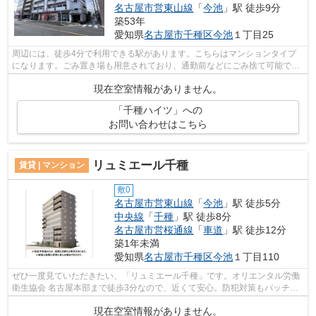
名古屋市営東山線
「
今池
」駅 徒歩9分
築53年
愛知県
名古屋市千種区
今池
１丁目25
周辺には、徒歩4分で利用できる駅があります。こちらはマンションタイプ
になります。ごみ置き場も用意されており、通勤前などにごみ捨て可能で
す。こちらのマンションからは2駅が近く...
現在空室情報がありません。
「千種ハイツ」への
お問い合わせはこちら
リュミエール千種
賃貸 | マンション
敷0
名古屋市営東山線
「
今池
」駅 徒歩5分
中央線
「
千種
」駅 徒歩8分
名古屋市営桜通線
「
車道
」駅 徒歩12分
築1年未満
愛知県
名古屋市千種区
今池
１丁目110
ぜひ一度見ていただきたい、「リュミエール千種」です。オリエンタル労働
衛生協会 名古屋本部まで徒歩3分なので、近くて安心。防犯対策もバッチリ
なマンションタイプの物件です。10階...
現在空室情報がありません。