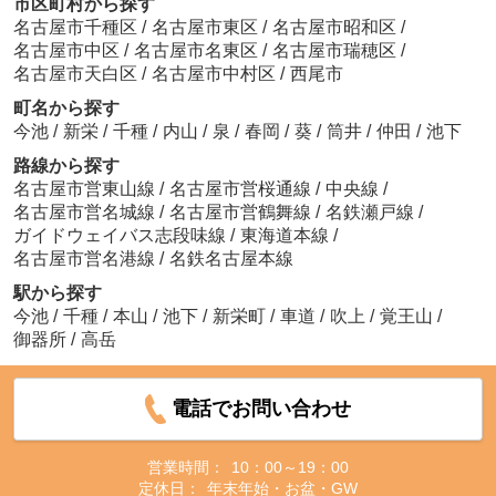
市区町村から探す
名古屋市千種区
/
名古屋市東区
/
名古屋市昭和区
/
名古屋市中区
/
名古屋市名東区
/
名古屋市瑞穂区
/
名古屋市天白区
/
名古屋市中村区
/
西尾市
町名から探す
今池
/
新栄
/
千種
/
内山
/
泉
/
春岡
/
葵
/
筒井
/
仲田
/
池下
路線から探す
名古屋市営東山線
/
名古屋市営桜通線
/
中央線
/
名古屋市営名城線
/
名古屋市営鶴舞線
/
名鉄瀬戸線
/
ガイドウェイバス志段味線
/
東海道本線
/
名古屋市営名港線
/
名鉄名古屋本線
駅から探す
今池
/
千種
/
本山
/
池下
/
新栄町
/
車道
/
吹上
/
覚王山
/
御器所
/
高岳
電話でお問い合わせ
営業時間：
10：00～19：00
定休日：
年末年始・お盆・GW