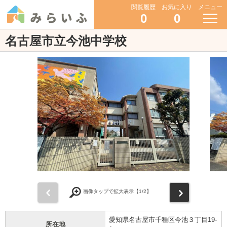
閲覧履歴
お気に入り
メニュー
0
0
名古屋市立今池中学校
前
次
画像タップで拡大表示【
1
/2】
愛知県名古屋市千種区今池３丁目19-
所在地