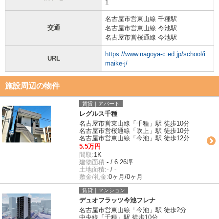
1
名古屋市営東山線 千種駅
交通
名古屋市営東山線 今池駅
名古屋市営桜通線 今池駅
https://www.nagoya-c.ed.jp/school/i
URL
maike-j/
施設周辺の物件
賃貸｜アパート
レグルス千種
名古屋市営東山線「千種」駅 徒歩10分
名古屋市営桜通線「吹上」駅 徒歩10分
名古屋市営東山線「今池」駅 徒歩12分
5.5万円
間取:
1K
建物面積:
- / 6.26坪
土地面積:
- / -
敷金/礼金:
0ヶ月/0ヶ月
賃貸｜マンション
デュオフラッツ今池フレナ
名古屋市営東山線「今池」駅 徒歩2分
中央線「千種」駅 徒歩10分