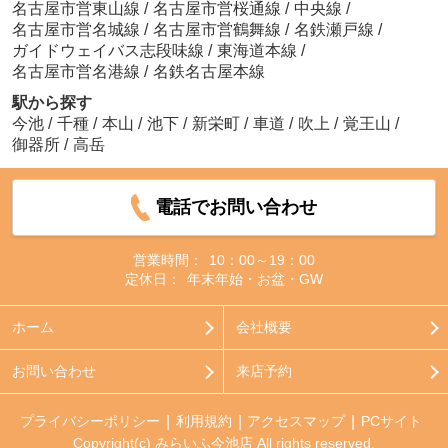
名古屋市営東山線
/
名古屋市営桜通線
/
中央線
/
名古屋市営名城線
/
名古屋市営鶴舞線
/
名鉄瀬戸線
/
ガイドウェイバス志段味線
/
東海道本線
/
名古屋市営名港線
/
名鉄名古屋本線
駅から探す
今池
/
千種
/
本山
/
池下
/
新栄町
/
車道
/
吹上
/
覚王山
/
御器所
/
高岳
電話でお問い合わせ
営業時間：
10：00～19：00
定休日：
年末年始・お盆・GW
ホーム
会社概要
お問い合わせ
来店予約
プライバシーポリシー
利用規約
アクセスマップ
PCサイト
Copyright(c) みらいふ今池店 All rights reserved.