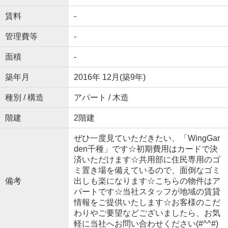
賃料
-
管理費等
-
面積
-
築年月
2016年 12月(築9年)
種別 / 構造
アパート / 木造
階建
2階建
ぜひ一度見ていただきたい、「WingGar
den千種」です☆初期費用はカードで決
済いただけます☆共用部に住民専用のゴ
ミ置き場を備えているので、面倒なゴミ
備考
出しも楽になります☆こちらの物件はア
パートです☆当社スタッフが地域の賃貸
情報をご提供いたします☆お客様のこだ
わりやご要望などございましたら、お気
軽に当社へお問い合わせください(#^^#)