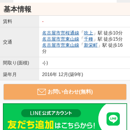
基本情報
賃料
-
名古屋市営桜通線
「
吹上
」駅 徒歩10分
名古屋市営東山線
「
千種
」駅 徒歩15分
交通
名古屋市営東山線
「
新栄町
」駅 徒歩16
分
間取り(面積)
-(-)
築年月
2016年 12月(築9年)
お問い合わせ(無料)