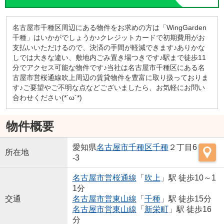
名古屋市千種区周辺にある物件をお求めの方は「WingGarden
千種」はいかがでしょうか♪クレジットカードで初期費用がお
支払いいただけるので、決済の手間が軽減できます♪ありかな
しでは大きな違い、敷地内ごみ置き場つきです♪駅まで徒歩11
分でアクセス可能な物件です♪当社は名古屋市千種区にある名
古屋市営桜通線吹上周辺の賃貸物件を豊富に取り扱っておりま
す♪ご要望やご不明な点などございましたら、お気軽にお問い
合わせください(*´ω`*)
物件概要
愛知県
名古屋市千種区
千種
２丁目6
所在地
-3
名古屋市営桜通線
「
吹上
」駅 徒歩10～1
1分
交通
名古屋市営東山線
「
千種
」駅 徒歩15分
名古屋市営東山線
「
新栄町
」駅 徒歩16
分