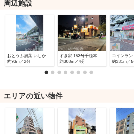
周辺施設
おとうふ湯葉 いしかわ イオンタウン千種店
すき家 153号千種本町店
約93m／2分
約308m／4分
約331m／
エリアの近い物件