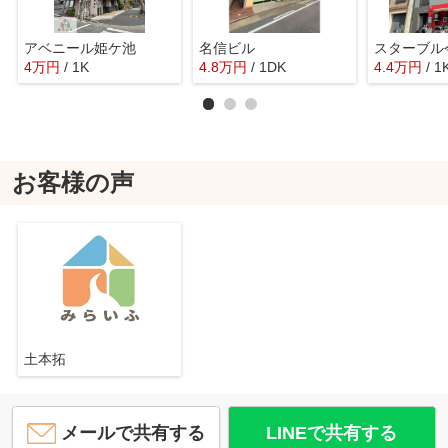
アベニール姫ケ池
名信ビル
スターブル
4
万
円
/ 1K
4.8
万
円
/ 1DK
4.4
万
円
/ 1
お客様の声
土本拓
メールで共有する
LINEで共有する