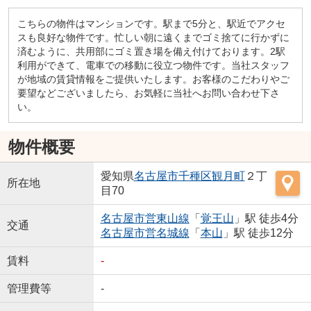
こちらの物件はマンションです。駅まで5分と、駅近でアクセ
スも良好な物件です。忙しい朝に遠くまでゴミ捨てに行かずに
済むように、共用部にゴミ置き場を備え付けております。2駅
利用ができて、電車での移動に役立つ物件です。当社スタッフ
が地域の賃貸情報をご提供いたします。お客様のこだわりやご
要望などございましたら、お気軽に当社へお問い合わせ下さ
い。
物件概要
愛知県
名古屋市千種区
観月町
２丁
所在地
目70
名古屋市営東山線
「
覚王山
」駅 徒歩4分
交通
名古屋市営名城線
「
本山
」駅 徒歩12分
賃料
-
管理費等
-