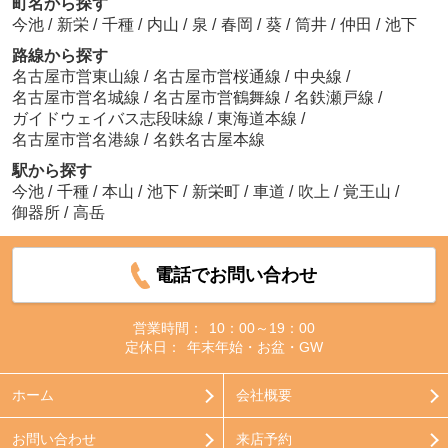
町名から探す
今池
/
新栄
/
千種
/
内山
/
泉
/
春岡
/
葵
/
筒井
/
仲田
/
池下
路線から探す
名古屋市営東山線
/
名古屋市営桜通線
/
中央線
/
名古屋市営名城線
/
名古屋市営鶴舞線
/
名鉄瀬戸線
/
ガイドウェイバス志段味線
/
東海道本線
/
名古屋市営名港線
/
名鉄名古屋本線
駅から探す
今池
/
千種
/
本山
/
池下
/
新栄町
/
車道
/
吹上
/
覚王山
/
御器所
/
高岳
電話でお問い合わせ
営業時間：
10：00～19：00
定休日：
年末年始・お盆・GW
ホーム
会社概要
お問い合わせ
来店予約