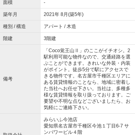
面積
-
築年月
2021年 8月(築5年)
種別 / 構造
アパート / 木造
階建
3階建
「Coco覚王山Ⅱ」のここがイチオシ。2
駅利用可能な物件なので、交通経路を選
ぶことができます。きれいな外装・内装
がポイント。徒歩5分で駅にアクセスで
きる物件です。名古屋市千種区エリアに
備考
ある賃貸情報のことなら、地域に密着し
た当社へお任せ下さい。当社は、多種多
様な賃貸情報を取り扱っております。ご
要望や不明な点などございましたら、お
気軽にご連絡下さい。
みらいふ今池店
愛知県名古屋市千種区今池１丁目6-7 サ
ンパワービル４階