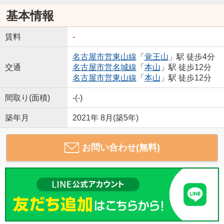
基本情報
賃料
-
名古屋市営東山線
「
覚王山
」駅 徒歩4分
交通
名古屋市営名城線
「
本山
」駅 徒歩12分
名古屋市営東山線
「
本山
」駅 徒歩12分
間取り(面積)
-(-)
築年月
2021年 8月(築5年)
お問い合わせ(無料)