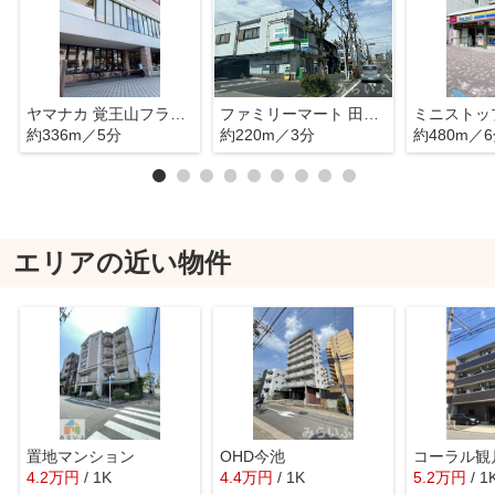
ヤマナカ 覚王山フランテ
ファミリーマート 田代本通店
約336m／5分
約220m／3分
約480m／
エリアの近い物件
置地マンション
OHD今池
コーラル観
4.2
万
円
/ 1K
4.4
万
円
/ 1K
5.2
万
円
/ 1