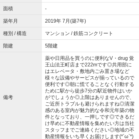
面積
-
築年月
2019年 7月(築7年)
種別 / 構造
マンション / 鉄筋コンクリート
階建
5階建
薬や日用品を買うのに便利なV・drug 覚
王山法王町店まで222mです◎共用部に
はエレベータ・敷地内ごみ置き場など
様々な設備やサービスが揃っているので
便利です◎朝に慌てることなく行動する
ために駅から徒歩7分の駅近物件はいか
備考
がでしょうか◎上階はありませんので、
ご近所トラブルも避けられますね◎清潔
感のある室内が魅力的な令和元年築の物
件となっており、一押しです◎できるだ
け早めに不動産情報を集めたい方は当社
スタッフまでご連絡ください◎地域の不
動産情報をいち早くお届けします(*´ω`*)