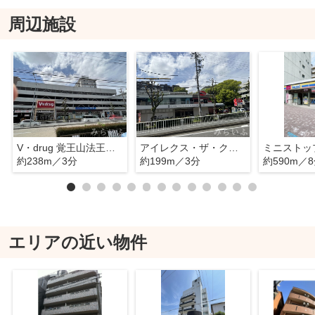
周辺施設
V・drug 覚王山法王町店
アイレクス・ザ・クラブ覚王山
約238m／3分
約199m／3分
約590m／
エリアの近い物件