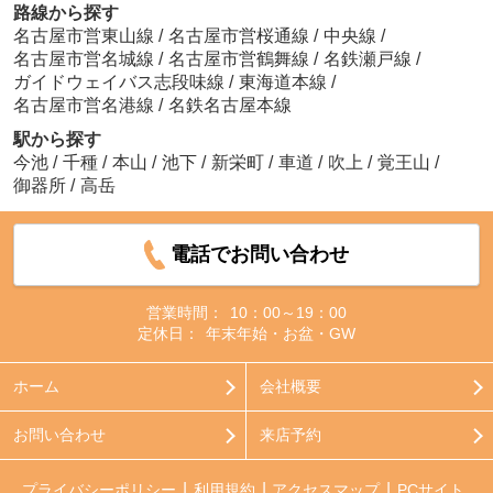
路線から探す
名古屋市営東山線
/
名古屋市営桜通線
/
中央線
/
名古屋市営名城線
/
名古屋市営鶴舞線
/
名鉄瀬戸線
/
ガイドウェイバス志段味線
/
東海道本線
/
名古屋市営名港線
/
名鉄名古屋本線
駅から探す
今池
/
千種
/
本山
/
池下
/
新栄町
/
車道
/
吹上
/
覚王山
/
御器所
/
高岳
電話でお問い合わせ
営業時間：
10：00～19：00
定休日：
年末年始・お盆・GW
ホーム
会社概要
お問い合わせ
来店予約
プライバシーポリシー
利用規約
アクセスマップ
PCサイト