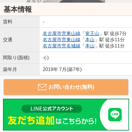
基本情報
賃料
-
名古屋市営東山線
「
覚王山
」駅 徒歩7分
交通
名古屋市営東山線
「
本山
」駅 徒歩11分
名古屋市営名城線
「
本山
」駅 徒歩11分
間取り(面積)
-(-)
築年月
2019年 7月(築7年)
お問い合わせ(無料)