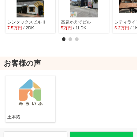
シンタックスビルⅡ
高見かえでビル
シティライ
7.5
万
円
/ 2DK
5
万
円
/ 1LDK
5.2
万
円
/ 1
お客様の声
土本拓