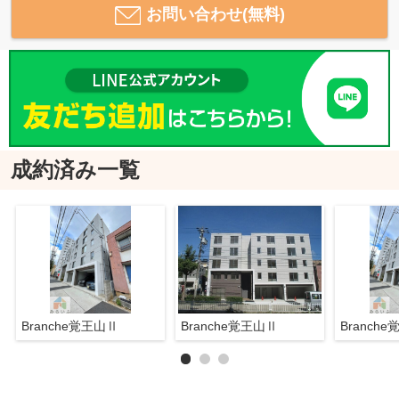
お問い合わせ(無料)
成約済み一覧
Branche覚王山Ⅱ
Branche覚王山Ⅱ
Branch