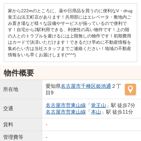
家から222mのところに、薬や日用品を買うのに便利なV・drug
覚王山法王町店があります！共用部にはエレベータ・敷地内ご
み置き場など様々な設備やサービスが揃っているので便利で
す！自宅から2駅利用できる、利便性の高い物件です！上の階
の人とのトラブルを避けるには上階無しの物件です！初期費用
はカードで決済いただけます！できるだけ早めに不動産情報を
集めたい方は当社スタッフまでご連絡ください！地域の不動産
情報をいち早くお届けします(*^^*)
物件概要
愛知県
名古屋市千種区
姫池通
２丁
所在地
目9
名古屋市営東山線
「
覚王山
」駅 徒歩7分
交通
名古屋市営東山線
「
本山
」駅 徒歩11分
賃料
-
管理費等
-