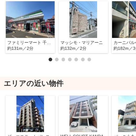
ファミリーマート 千種今池南店
マッシモ・マリアーニ
カーニバル
約131m／2分
約132m／2分
約182m／
エリアの近い物件