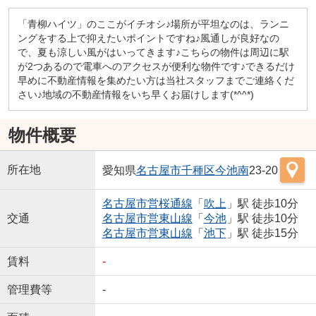
「青柳ハイツ」のここがイチオシ♪場所が平坦なのは、ランニ
ングをする上で抑えたいポイントですね♪風通しが良好なの
で、夏も涼しい風がはいってきます♪こちらの物件は周辺に駅
が2つあるので電車へのアクセスが便利な物件です♪できるだけ
早めに不動産情報を集めたい方は当社スタッフまでご連絡くだ
さい♪地域の不動産情報をいち早くお届けします(*^^*)
物件概要
所在地
愛知県
名古屋市千種区
今池南
23-20
名古屋市営桜通線
「
吹上
」駅 徒歩10分
交通
名古屋市営東山線
「
今池
」駅 徒歩10分
名古屋市営東山線
「
池下
」駅 徒歩15分
賃料
-
管理費等
-