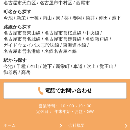
名古屋市天白区
/
名古屋市中村区
/
西尾市
町名から探す
今池
/
新栄
/
千種
/
内山
/
泉
/
葵
/
春岡
/
筒井
/
仲田
/
池下
路線から探す
名古屋市営東山線
/
名古屋市営桜通線
/
中央線
/
名古屋市営名城線
/
名古屋市営鶴舞線
/
名鉄瀬戸線
/
ガイドウェイバス志段味線
/
東海道本線
/
名古屋市営名港線
/
名鉄名古屋本線
駅から探す
今池
/
千種
/
本山
/
池下
/
新栄町
/
車道
/
吹上
/
覚王山
/
御器所
/
高岳
電話でお問い合わせ
営業時間：
10：00～19：00
定休日：
年末年始・お盆・GW
ホーム
会社概要