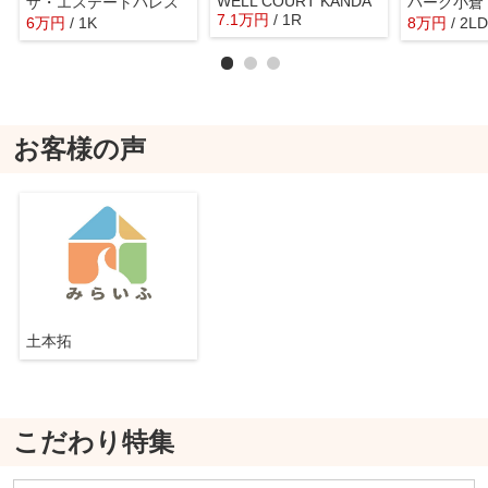
WELL COURT KANDA
ザ・エステートパレス
パーク小倉
7.1
万
円
/ 1R
6
万
円
/ 1K
8
万
円
/ 2L
お客様の声
土本拓
こだわり特集