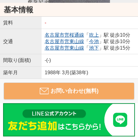
基本情報
賃料
-
名古屋市営桜通線
「
吹上
」駅 徒歩10分
交通
名古屋市営東山線
「
今池
」駅 徒歩10分
名古屋市営東山線
「
池下
」駅 徒歩15分
間取り(面積)
-(-)
築年月
1988年 3月(築38年)
お問い合わせ(無料)