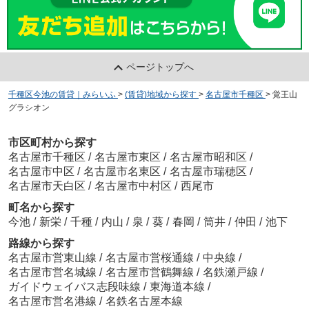
ページトップへ
千種区今池の賃貸｜みらいふ
>
(賃貸)地域から探す
>
名古屋市千種区
>
覚王山
グラシオン
市区町村から探す
名古屋市千種区
/
名古屋市東区
/
名古屋市昭和区
/
名古屋市中区
/
名古屋市名東区
/
名古屋市瑞穂区
/
名古屋市天白区
/
名古屋市中村区
/
西尾市
町名から探す
今池
/
新栄
/
千種
/
内山
/
泉
/
葵
/
春岡
/
筒井
/
仲田
/
池下
路線から探す
名古屋市営東山線
/
名古屋市営桜通線
/
中央線
/
名古屋市営名城線
/
名古屋市営鶴舞線
/
名鉄瀬戸線
/
ガイドウェイバス志段味線
/
東海道本線
/
名古屋市営名港線
/
名鉄名古屋本線