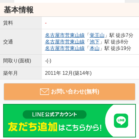
基本情報
賃料
-
名古屋市営東山線
「
覚王山
」駅 徒歩7分
交通
名古屋市営東山線
「
池下
」駅 徒歩8分
名古屋市営東山線
「
本山
」駅 徒歩19分
間取り(面積)
-(-)
築年月
2011年 12月(築14年)
お問い合わせ(無料)