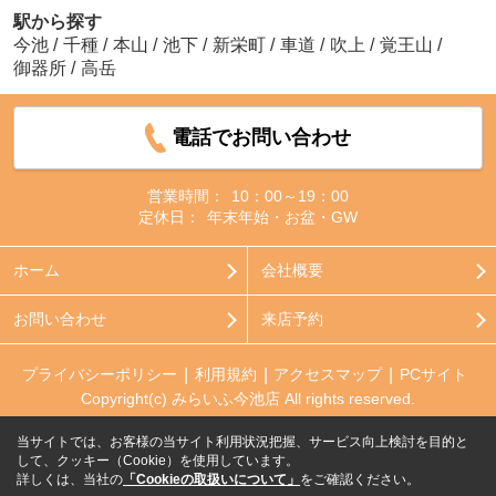
駅から探す
今池
/
千種
/
本山
/
池下
/
新栄町
/
車道
/
吹上
/
覚王山
/
御器所
/
高岳
電話でお問い合わせ
営業時間：
10：00～19：00
定休日：
年末年始・お盆・GW
ホーム
会社概要
お問い合わせ
来店予約
プライバシーポリシー
利用規約
アクセスマップ
PCサイト
Copyright(c) みらいふ今池店 All rights reserved.
当サイトでは、お客様の当サイト利用状況把握、サービス向上検討を目的と
して、クッキー（Cookie）を使用しています。
詳しくは、当社の
「Cookieの取扱いについて」
をご確認ください。