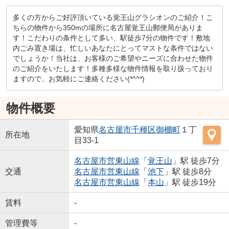
多くの方からご好評頂いている覚王山グラシオンのご紹介！こ
ちらの物件から350mの場所に名古屋覚王山郵便局がありま
す！こだわりの条件として多い、駅徒歩7分の物件です！敷地
内ごみ置き場は、忙しいあなたにとってマストな条件ではない
でしょうか！当社は、お客様のご希望やニーズに合わせた物件
のご紹介をいたします！多種多様な物件情報を取り扱っており
ますので、お気軽にご連絡ください(*^^*)
物件概要
愛知県
名古屋市千種区
御棚町
１丁
所在地
目33-1
名古屋市営東山線
「
覚王山
」駅 徒歩7分
交通
名古屋市営東山線
「
池下
」駅 徒歩8分
名古屋市営東山線
「
本山
」駅 徒歩19分
賃料
-
管理費等
-