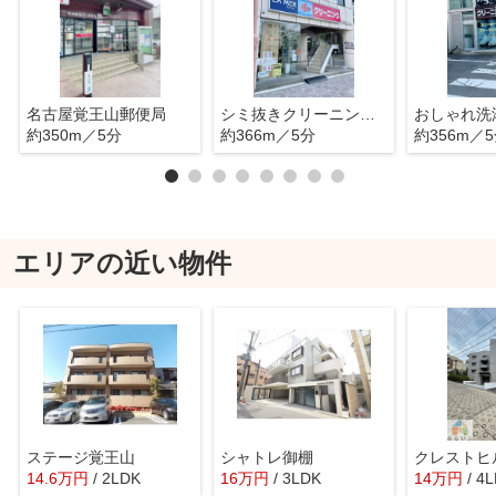
名古屋覚王山郵便局
シミ抜きクリーニングのラメール 覚王山店
約350m／5分
約366m／5分
約356m／
エリアの近い物件
ステージ覚王山
シャトレ御棚
クレストヒ
14.6
万
円
/ 2LDK
16
万
円
/ 3LDK
14
万
円
/ 4