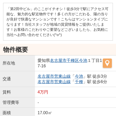
「第2田中ビル」のここがイチオシ！徒歩3分で駅にアクセス可
能な、魅力的な駅近物件です！多くの方がこだわる、陽の当り
が良好で快適なマンションです！こちらはマンションタイプに
なります！当社スタッフが地域の賃貸情報をご提供いたしま
す！お客様のこだわりやご要望などございましたら、お気軽に
当社へお問い合わせください(^o^)
物件概要
愛知県
名古屋市千種区
今池
１丁目1
所在地
7-16
名古屋市営東山線
「
今池
」駅 徒歩3分
交通
名古屋市営東山線
「
千種
」駅 徒歩6分
賃料
4万円
管理費等
-
面積
17.00㎡