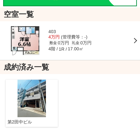
空室一覧
403
4万円
(管理費等：-)
0万円
0万円
敷金
礼金
4階
17.00㎡
1R
成約済み一覧
第2田中ビル