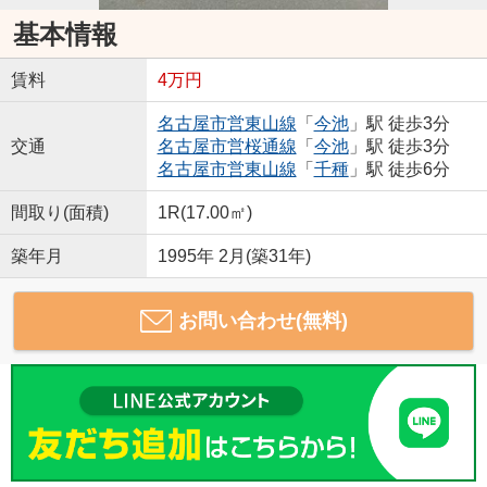
基本情報
賃料
4万円
名古屋市営東山線
「
今池
」駅 徒歩3分
交通
名古屋市営桜通線
「
今池
」駅 徒歩3分
名古屋市営東山線
「
千種
」駅 徒歩6分
間取り(面積)
1R(17.00㎡)
築年月
1995年 2月(築31年)
お問い合わせ(無料)