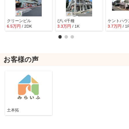
クリーンビル
びいI千種
ケントハウ
6.5
万
円
/ 2DK
3.3
万
円
/ 1K
3.7
万
円
/ 1
お客様の声
土本拓