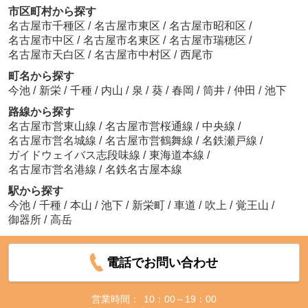
市区町村から探す
名古屋市千種区
/
名古屋市東区
/
名古屋市昭和区
/
名古屋市中区
/
名古屋市名東区
/
名古屋市瑞穂区
/
名古屋市天白区
/
名古屋市中村区
/
西尾市
町名から探す
今池
/
新栄
/
千種
/
内山
/
泉
/
葵
/
春岡
/
筒井
/
仲田
/
池下
路線から探す
名古屋市営東山線
/
名古屋市営桜通線
/
中央線
/
名古屋市営名城線
/
名古屋市営鶴舞線
/
名鉄瀬戸線
/
ガイドウェイバス志段味線
/
東海道本線
/
名古屋市営名港線
/
名鉄名古屋本線
駅から探す
今池
/
千種
/
本山
/
池下
/
新栄町
/
車道
/
吹上
/
覚王山
/
御器所
/
高岳
電話でお問い合わせ
営業時間：
10：00～19：00