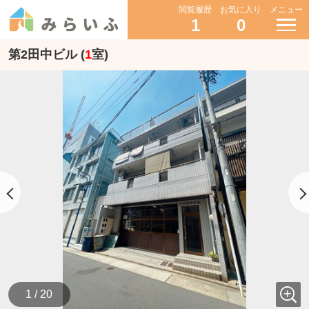
閲覧履歴
お気に入り
メニュー
1
0
第2田中ビル (
1
室)
1 / 20