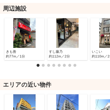
周辺施設
きも善
すし藤乃
いこい
約77m／1分
約112m／2分
約110m／
エリアの近い物件