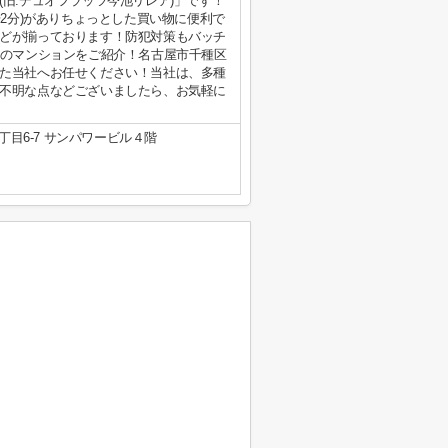
旧:デュオフラッツ今池リレア)」です！
歩2分)がありちょっとした買い物に便利で
どが揃っております！防犯対策もバッチ
てのマンションをご紹介！名古屋市千種区
た当社へお任せください！当社は、多種
不明な点などございましたら、お気軽に
目6-7 サンパワービル４階