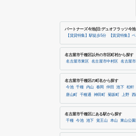
パートナーズ今池(旧:デュオフラッツ今
【賃貸特集】駅徒歩5分
【賃貸特集】ペ
名古屋市千種区以外の市区町村から探す
名古屋市東区
名古屋市中村区
名古屋市
名古屋市千種区の町名から探す
今池
千種
内山
春岡
仲田
池下
松軒
唐山町
千種通
神田町
菊坂町
上野
西
名古屋市千種区にある駅から探す
千種
今池
池下
覚王山
本山
東山公園