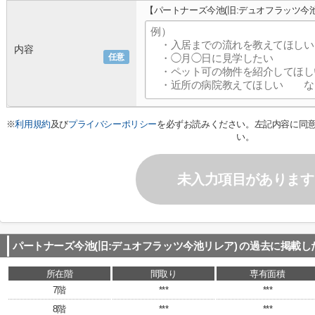
【パートナーズ今池(旧:デュオフラッツ今
内容
任意
※
利用規約
及び
プライバシーポリシー
を必ずお読みください。左記内容に同
い。
未入力項目があります
パートナーズ今池(旧:デュオフラッツ今池リレア)
の過去に掲載し
所在階
間取り
専有面積
7階
***
***
8階
***
***