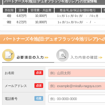
パートナーズ今池(旧:デュオフラッツ今池リレア)
の空室情報
所在階
賃料
管理費・共益費
敷金/礼金/保証金/償却/敷引
4階
6.8万円
10,000円
/
/
/
/
1ヶ月
1ヶ月
0ヶ月
-
0ヶ月
9階
8.2万円
10,000円
/
/
/
/
1ヶ月
1ヶ月
0ヶ月
-
-
パートナーズ今池(旧:デュオフラッツ今池リレア)
へ
お名前
必須
メールアドレス
必須
電話番号
任意