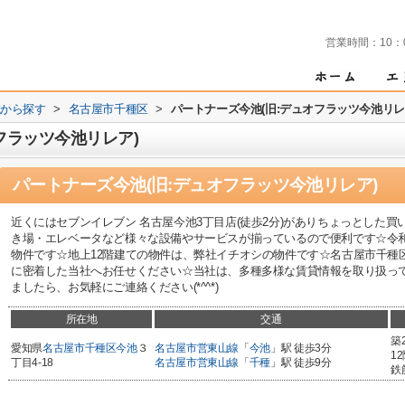
営業時間：
10：
域から探す
>
名古屋市千種区
>
パートナーズ今池(旧:デュオフラッツ今池リレ
フラッツ今池リレア)
パートナーズ今池(旧:デュオフラッツ今池リレア)
近くにはセブンイレブン 名古屋今池3丁目店(徒歩2分)がありちょっとした
き場・エレベータなど様々な設備やサービスが揃っているので便利です☆令
物件です☆地上12階建ての物件は、弊社イチオシの物件です☆名古屋市千種
に密着した当社へお任せください☆当社は、多種多様な賃貸情報を取り扱っ
ましたら、お気軽にご連絡ください(*^^*)
所在地
交通
築
愛知県
名古屋市千種区
今池
３
名古屋市営東山線
「
今池
」駅 徒歩3分
1
丁目4-18
名古屋市営東山線
「
千種
」駅 徒歩9分
鉄