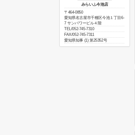
みらいふ今池店
〒464-0850
愛知県名古屋市千種区今池１丁目6-
7 サンパワービル４階
TEL/052-745-7310
FAX/052-745-7311
愛知県知事 (1) 第25352号