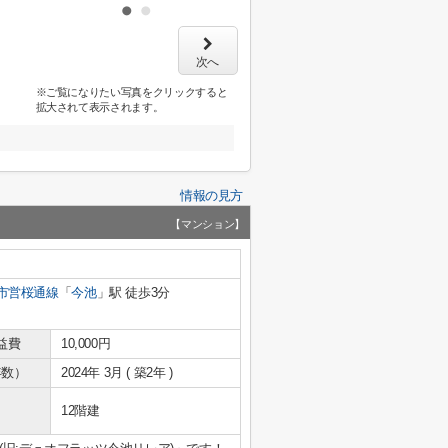
次へ
※ご覧になりたい写真をクリックすると
拡大されて表示されます。
情報の見方
【マンション】
市営桜通線
「
今池
」駅 徒歩3分
益費
10,000円
年数）
2024年 3月 ( 築2年 )
12階建