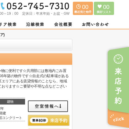
00
00
00～19：00
定休日：
年末年始・お盆・GW
ア)
買い物に便利です☆共用部には敷地内ごみ置
和6年築の物件です☆自走式の駐車場がある
区エリアにある賃貸情報のことなら、地域
ております☆ご要望や不明な点などござい
建物
空室情報へ
2年
2階建
筋コンクリート