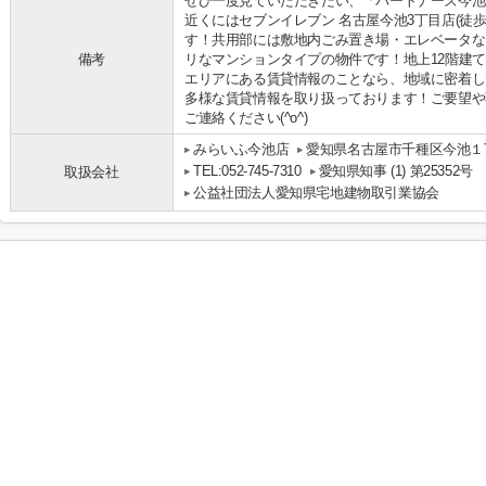
ぜひ一度見ていただきたい、「パートナーズ今池(
近くにはセブンイレブン 名古屋今池3丁目店(徒
す！共用部には敷地内ごみ置き場・エレベータな
備考
リなマンションタイプの物件です！地上12階建
エリアにある賃貸情報のことなら、地域に密着し
多様な賃貸情報を取り扱っております！ご要望や
ご連絡ください(^o^)
みらいふ今池店
愛知県名古屋市千種区今池１丁
TEL:052-745-7310
愛知県知事 (1) 第25352号
取扱会社
公益社団法人愛知県宅地建物取引業協会