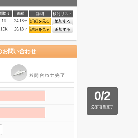
間取り
面積
詳細
検討リスト
1R
24.13㎡
詳細を見る
追加する
1DK
26.18㎡
詳細を見る
追加する
のお問い合わせ
0
/
2
必須項目完了