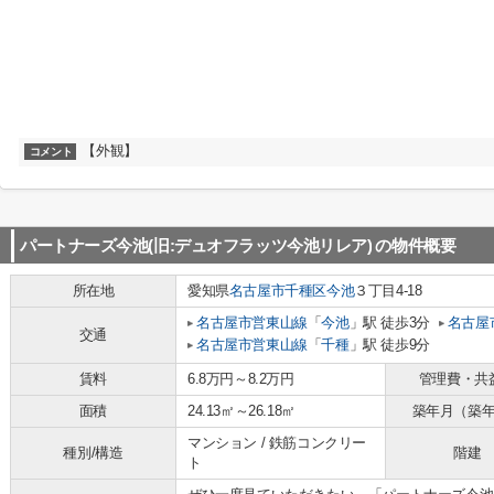
【外観】
コメント
パートナーズ今池(旧:デュオフラッツ今池リレア)
の物件概要
所在地
愛知県
名古屋市千種区
今池
３丁目4-18
名古屋市営東山線
「
今池
」駅 徒歩3分
名古屋
交通
名古屋市営東山線
「
千種
」駅 徒歩9分
賃料
6.8万円～8.2万円
管理費・共
面積
24.13㎡～26.18㎡
築年月（築
マンション / 鉄筋コンクリー
種別/構造
階建
ト