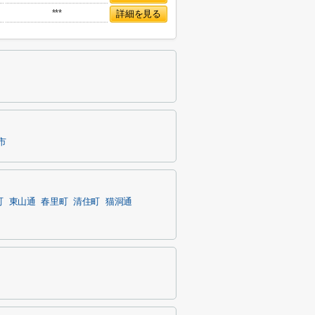
***
詳細を見る
市
町
東山通
春里町
清住町
猫洞通