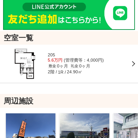
空室一覧
205
5.6万円
(管理費等：4,000円)
0ヶ月
0ヶ月
敷金
礼金
2階
24.90㎡
1R
周辺施設