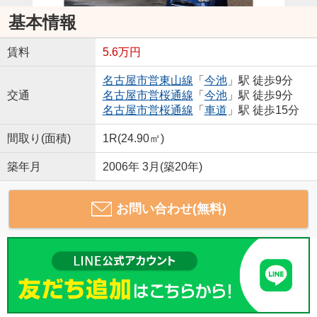
基本情報
賃料
5.6万円
名古屋市営東山線
「
今池
」駅 徒歩9分
交通
名古屋市営桜通線
「
今池
」駅 徒歩9分
名古屋市営桜通線
「
車道
」駅 徒歩15分
間取り(面積)
1R(24.90㎡)
築年月
2006年 3月(築20年)
お問い合わせ(無料)