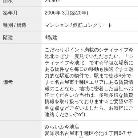
面積
24.90㎡
築年月
2006年 3月(築20年)
種別 / 構造
マンション / 鉄筋コンクリート
階建
4階建
こだわりポイント満載のシティライフ今
池北☆ぜひ一度見ていただきたい、「シ
ティライフ今池北」です☆平坦な場所に
ある物件なら毎日の移動も快適です☆魅
力的な駅近の物件で、駅まで徒歩9分で
備考
す☆名古屋市千種区エリアにある賃貸情
報のことなら、地域に密着した当社へお
任せください☆当社は、多種多様な賃貸
情報を取り扱っております☆ご要望や不
明な点などございましたら、お気軽にご
連絡ください(^o^)
みらいふ今池店
愛知県名古屋市千種区今池１丁目6-7 サ