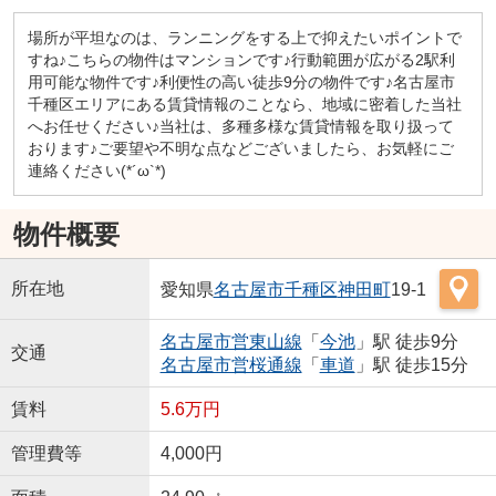
場所が平坦なのは、ランニングをする上で抑えたいポイントで
すね♪こちらの物件はマンションです♪行動範囲が広がる2駅利
用可能な物件です♪利便性の高い徒歩9分の物件です♪名古屋市
千種区エリアにある賃貸情報のことなら、地域に密着した当社
へお任せください♪当社は、多種多様な賃貸情報を取り扱って
おります♪ご要望や不明な点などございましたら、お気軽にご
連絡ください(*´ω`*)
物件概要
所在地
愛知県
名古屋市千種区
神田町
19-1
名古屋市営東山線
「
今池
」駅 徒歩9分
交通
名古屋市営桜通線
「
車道
」駅 徒歩15分
賃料
5.6万円
管理費等
4,000円