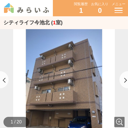
閲覧履歴
お気に入り
メニュー
1
0
シティライフ今池北 (
1
室)
1 / 20