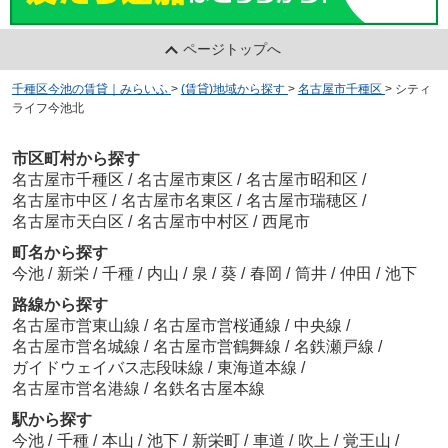
ページトップへ
千種区今池の賃貸｜みらいふ
>
(賃貸)地域から探す
>
名古屋市千種区
>
シティ
ライフ今池北
市区町村から探す
名古屋市千種区
/
名古屋市東区
/
名古屋市昭和区
/
名古屋市中区
/
名古屋市名東区
/
名古屋市瑞穂区
/
名古屋市天白区
/
名古屋市中村区
/
西尾市
町名から探す
今池
/
新栄
/
千種
/
内山
/
泉
/
葵
/
春岡
/
筒井
/
仲田
/
池下
路線から探す
名古屋市営東山線
/
名古屋市営桜通線
/
中央線
/
名古屋市営名城線
/
名古屋市営鶴舞線
/
名鉄瀬戸線
/
ガイドウェイバス志段味線
/
東海道本線
/
名古屋市営名港線
/
名鉄名古屋本線
駅から探す
今池
/
千種
/
本山
/
池下
/
新栄町
/
車道
/
吹上
/
覚王山
/