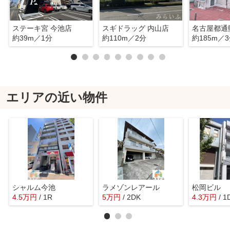
ステーキ宮 今池店
スギドラッグ 内山店
名古屋都通
約39m／1分
約110m／2分
約185m／
エリアの近い物件
シャルム今池
ラメゾンレアール
松岡ビル
4.5
万
円
/ 1R
5
万
円
/ 2DK
4.3
万
円
/ 1