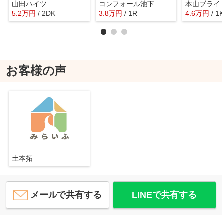
山田ハイツ
コンフォール池下
5.2
万
円
/ 2DK
3.8
万
円
/ 1R
4.6
万
円
/ 1
お客様の声
土本拓
メールで共有する
LINEで共有する