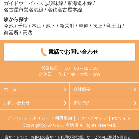
ガイドウェイバス志段味線
/
東海道本線
/
名古屋市営名港線
/
名鉄名古屋本線
駅から探す
今池
/
千種
/
本山
/
池下
/
新栄町
/
車道
/
吹上
/
覚王山
/
御器所
/
高岳
電話でお問い合わせ
営業時間：
10：00～19：00
定休日：
年末年始・お盆・GW
ホーム
会社概要
お問い合わせ
来店予約
プライバシーポリシー
利用規約
アクセスマップ
PCサイト
Copyright(c) みらいふ今池店 All rights reserved.
当サイトでは、お客様の当サイト利用状況把握、サービス向上検討を目的と