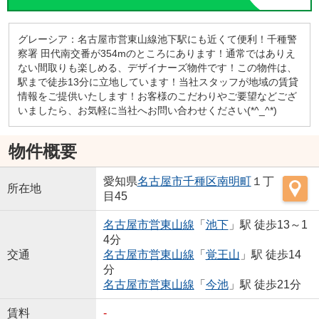
グレーシア：名古屋市営東山線池下駅にも近くて便利！千種警
察署 田代南交番が354mのところにあります！通常ではありえ
ない間取りも楽しめる、デザイナーズ物件です！この物件は、
駅まで徒歩13分に立地しています！当社スタッフが地域の賃貸
情報をご提供いたします！お客様のこだわりやご要望などござ
いましたら、お気軽に当社へお問い合わせください(*^_^*)
物件概要
愛知県
名古屋市千種区
南明町
１丁
所在地
目45
名古屋市営東山線
「
池下
」駅 徒歩13～1
4分
交通
名古屋市営東山線
「
覚王山
」駅 徒歩14
分
名古屋市営東山線
「
今池
」駅 徒歩21分
賃料
-