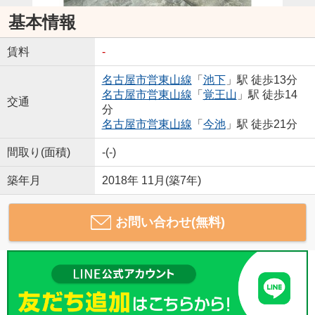
基本情報
賃料
-
名古屋市営東山線
「
池下
」駅 徒歩13分
名古屋市営東山線
「
覚王山
」駅 徒歩14
交通
分
名古屋市営東山線
「
今池
」駅 徒歩21分
間取り(面積)
-(-)
築年月
2018年 11月(築7年)
お問い合わせ(無料)