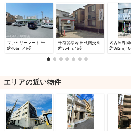
ファミリーマート 千種春岡二丁目店
千種警察署 田代南交番
名古屋春岡
約405m／6分
約354m／5分
約392m／
エリアの近い物件