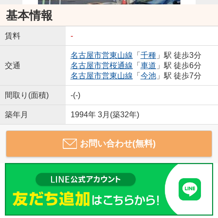
基本情報
賃料
-
名古屋市営東山線
「
千種
」駅 徒歩3分
交通
名古屋市営桜通線
「
車道
」駅 徒歩6分
名古屋市営東山線
「
今池
」駅 徒歩7分
間取り(面積)
-(-)
築年月
1994年 3月(築32年)
お問い合わせ(無料)