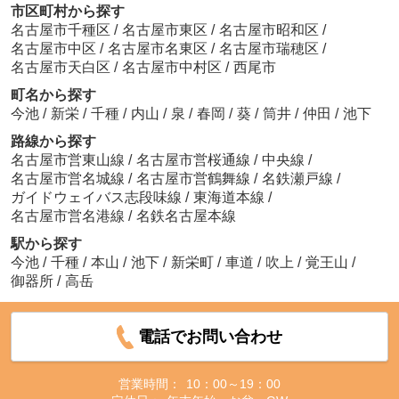
市区町村から探す
名古屋市千種区
/
名古屋市東区
/
名古屋市昭和区
/
名古屋市中区
/
名古屋市名東区
/
名古屋市瑞穂区
/
名古屋市天白区
/
名古屋市中村区
/
西尾市
町名から探す
今池
/
新栄
/
千種
/
内山
/
泉
/
春岡
/
葵
/
筒井
/
仲田
/
池下
路線から探す
名古屋市営東山線
/
名古屋市営桜通線
/
中央線
/
名古屋市営名城線
/
名古屋市営鶴舞線
/
名鉄瀬戸線
/
ガイドウェイバス志段味線
/
東海道本線
/
名古屋市営名港線
/
名鉄名古屋本線
駅から探す
今池
/
千種
/
本山
/
池下
/
新栄町
/
車道
/
吹上
/
覚王山
/
御器所
/
高岳
電話でお問い合わせ
営業時間：
10：00～19：00