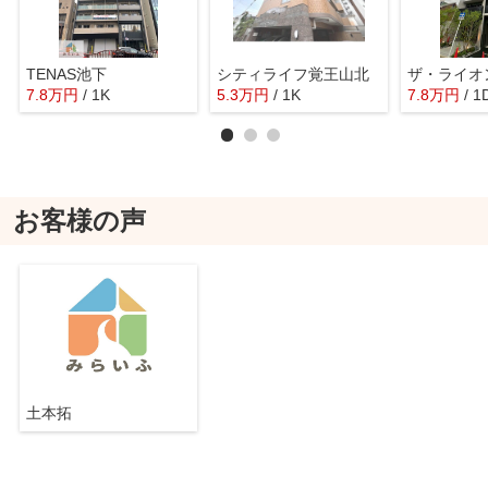
TENAS池下
シティライフ覚王山北
7.8
万
円
/ 1K
5.3
万
円
/ 1K
7.8
万
円
/ 1
お客様の声
土本拓