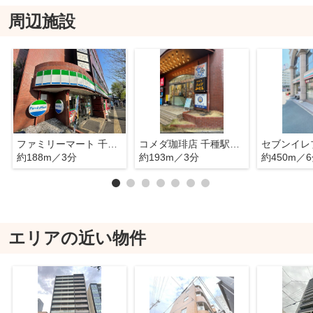
周辺施設
ファミリーマート 千種ターミナル店
コメダ珈琲店 千種駅前店
約188m／3分
約193m／3分
約450m／
エリアの近い物件