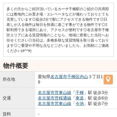
多くの方からご好評頂いているカーサ千種駅のご紹介◎共用部
には敷地内ごみ置き場・エレベータなどが備わっておりとても
充実しています◎徒歩2分で駅にアクセスできる物件です◎日
差しが入る物件は毎日を快適に過ごす事ができる物件です◎2
駅利用できる場所にあり、アクセスが便利です◎名古屋市千種
区エリアにある賃貸情報のことなら、地域に密着した当社へお
任せください◎当社は、多種多様な賃貸情報を取り扱っており
ます◎ご要望や不明な点などございましたら、お気軽にご連絡
ください(#^^#)
物件概要
愛知県
名古屋市千種区
内山
３丁目1
所在地
9
名古屋市営東山線
「
千種
」駅 徒歩3分
交通
名古屋市営桜通線
「
車道
」駅 徒歩6分
名古屋市営東山線
「
今池
」駅 徒歩7分
賃料
-