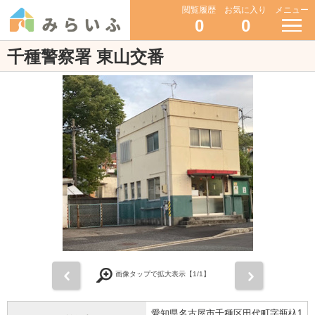
閲覧履歴
お気に入り
メニュー
0
0
千種警察署 東山交番
前
次
画像タップで拡大表示【
1
/1】
愛知県名古屋市千種区田代町字瓶杁1