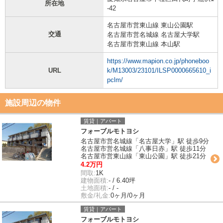
所在地
-42
名古屋市営東山線 東山公園駅
交通
名古屋市営名城線 名古屋大学駅
名古屋市営東山線 本山駅
https://www.mapion.co.jp/phoneboo
URL
k/M13003/23101/ILSP0000665610_i
pclm/
施設周辺の物件
賃貸｜アパート
フォーブルモトヨシ
名古屋市営名城線「名古屋大学」駅 徒歩9分
名古屋市営名城線「八事日赤」駅 徒歩11分
名古屋市営東山線「東山公園」駅 徒歩21分
4.2万円
間取:
1K
建物面積:
- / 6.40坪
土地面積:
- / -
敷金/礼金:
0ヶ月/0ヶ月
賃貸｜アパート
フォーブルモトヨシ