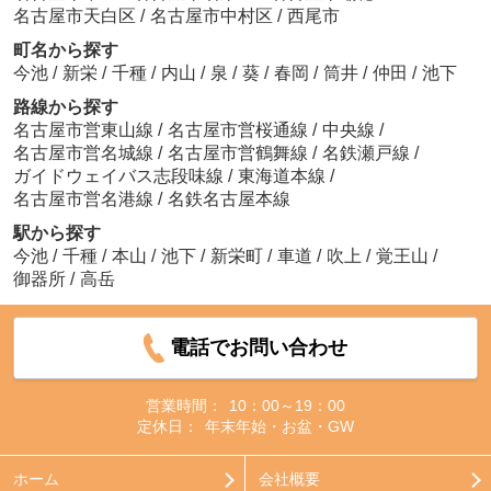
名古屋市天白区
/
名古屋市中村区
/
西尾市
町名から探す
今池
/
新栄
/
千種
/
内山
/
泉
/
葵
/
春岡
/
筒井
/
仲田
/
池下
路線から探す
名古屋市営東山線
/
名古屋市営桜通線
/
中央線
/
名古屋市営名城線
/
名古屋市営鶴舞線
/
名鉄瀬戸線
/
ガイドウェイバス志段味線
/
東海道本線
/
名古屋市営名港線
/
名鉄名古屋本線
駅から探す
今池
/
千種
/
本山
/
池下
/
新栄町
/
車道
/
吹上
/
覚王山
/
御器所
/
高岳
電話でお問い合わせ
営業時間：
10：00～19：00
定休日：
年末年始・お盆・GW
ホーム
会社概要