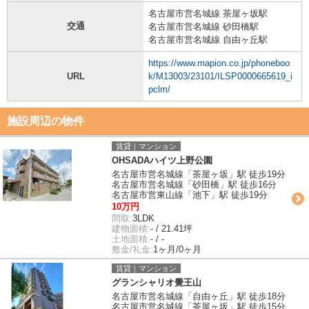
名古屋市営名城線 茶屋ヶ坂駅
交通
名古屋市営名城線 砂田橋駅
名古屋市営名城線 自由ヶ丘駅
https://www.mapion.co.jp/phoneboo
URL
k/M13003/23101/ILSP0000665619_i
pclm/
施設周辺の物件
賃貸｜マンション
OHSADAハイツ上野公園
名古屋市営名城線「茶屋ヶ坂」駅 徒歩19分
名古屋市営名城線「砂田橋」駅 徒歩16分
名古屋市営東山線「池下」駅 徒歩19分
10万円
間取:
3LDK
建物面積:
- / 21.41坪
土地面積:
- / -
敷金/礼金:
1ヶ月/0ヶ月
賃貸｜マンション
グランシャリオ覺王山
名古屋市営名城線「自由ヶ丘」駅 徒歩18分
名古屋市営名城線「茶屋ヶ坂」駅 徒歩15分