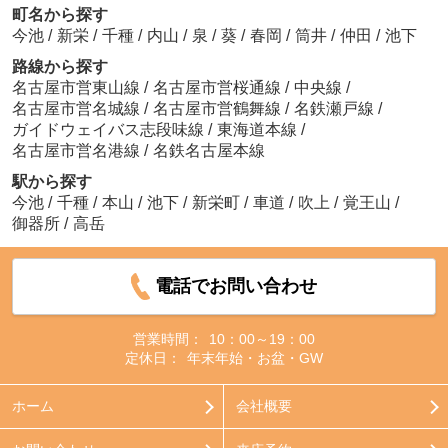
町名から探す
今池
/
新栄
/
千種
/
内山
/
泉
/
葵
/
春岡
/
筒井
/
仲田
/
池下
路線から探す
名古屋市営東山線
/
名古屋市営桜通線
/
中央線
/
名古屋市営名城線
/
名古屋市営鶴舞線
/
名鉄瀬戸線
/
ガイドウェイバス志段味線
/
東海道本線
/
名古屋市営名港線
/
名鉄名古屋本線
駅から探す
今池
/
千種
/
本山
/
池下
/
新栄町
/
車道
/
吹上
/
覚王山
/
御器所
/
高岳
電話でお問い合わせ
営業時間：
10：00～19：00
定休日：
年末年始・お盆・GW
ホーム
会社概要