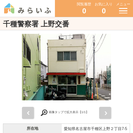
閲覧履歴
お気に入り
メニュー
0
0
千種警察署 上野交番
前
次
画像タップで拡大表示【
1
/1】
所在地
愛知県名古屋市千種区上野２丁目7-5