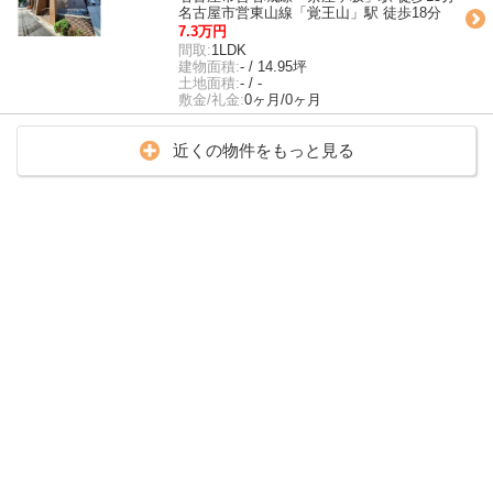
名古屋市営東山線「覚王山」駅 徒歩18分
7.3万円
間取:
1LDK
建物面積:
- / 14.95坪
土地面積:
- / -
敷金/礼金:
0ヶ月/0ヶ月
近くの物件をもっと見る