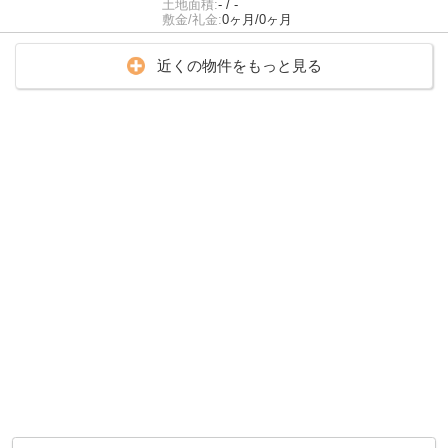
土地面積:
- / -
敷金/礼金:
0ヶ月/0ヶ月
近くの物件をもっと見る