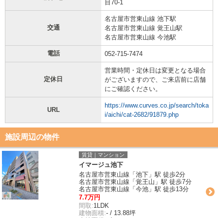
目70-1
名古屋市営東山線 池下駅
交通
名古屋市営東山線 覚王山駅
名古屋市営東山線 今池駅
電話
052-715-7474
営業時間・定休日は変更となる場合
定休日
がございますので、ご来店前に店舗
にご確認ください。
https://www.curves.co.jp/search/toka
URL
i/aichi/cat-2682/91879.php
施設周辺の物件
賃貸｜マンション
イマージュ池下
名古屋市営東山線「池下」駅 徒歩2分
名古屋市営東山線「覚王山」駅 徒歩7分
名古屋市営東山線「今池」駅 徒歩13分
7.7万円
間取:
1LDK
建物面積:
- / 13.88坪