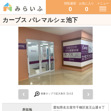
閲覧履歴
お気に入り
メニュー
0
0
カーブス パレマルシェ池下
前
次
画像タップで拡大表示【
1
/1】
愛知県名古屋市千種区覚王山通８丁
所在地