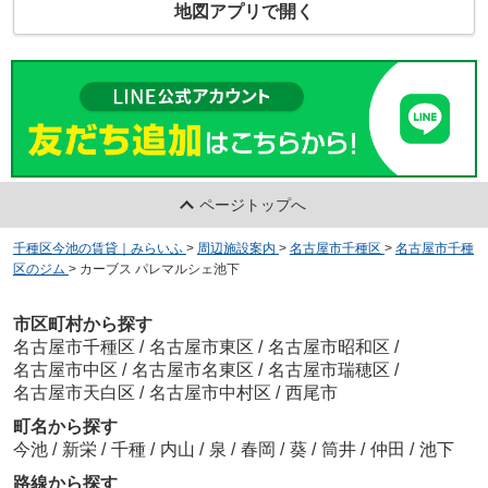
地図アプリで開く
ページトップへ
千種区今池の賃貸｜みらいふ
>
周辺施設案内
>
名古屋市千種区
>
名古屋市千種
区のジム
>
カーブス パレマルシェ池下
市区町村から探す
名古屋市千種区
/
名古屋市東区
/
名古屋市昭和区
/
名古屋市中区
/
名古屋市名東区
/
名古屋市瑞穂区
/
名古屋市天白区
/
名古屋市中村区
/
西尾市
町名から探す
今池
/
新栄
/
千種
/
内山
/
泉
/
春岡
/
葵
/
筒井
/
仲田
/
池下
路線から探す