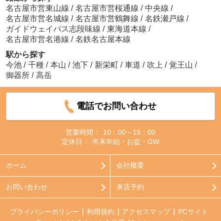
名古屋市営東山線
/
名古屋市営桜通線
/
中央線
/
名古屋市営名城線
/
名古屋市営鶴舞線
/
名鉄瀬戸線
/
ガイドウェイバス志段味線
/
東海道本線
/
名古屋市営名港線
/
名鉄名古屋本線
駅から探す
今池
/
千種
/
本山
/
池下
/
新栄町
/
車道
/
吹上
/
覚王山
/
御器所
/
高岳
電話でお問い合わせ
営業時間：
10：00～19：00
定休日：
年末年始・お盆・GW
ホーム
会社概要
お問い合わせ
来店予約
プライバシーポリシー
利用規約
アクセスマップ
PCサイト