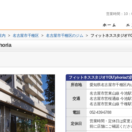
営業時間：
10：
案内
>
名古屋市千種区
>
名古屋市千種区のジム
>
フィットネススタジオYOU’
ria
フィットネススタジオYOU’phoria
所在地
愛知県名古屋市千種区内山３
名古屋市営東山線 今池駅
交通
名古屋市営桜通線 今池駅
名古屋市営東山線 千種駅
電話
052-439-6788
営業時間・定休日は変更
定休日
前に店舗にご確認くださ