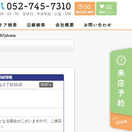
00
00
00～19：00
定休日：
年末年始・お盆・GW
phoria
の詳細情報
丁目10-22
MAP
▼
となる場合がございますので、ご来店
い。