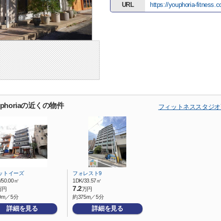
URL
https://youphoria-fitness.
horiaの近くの物件
フィットネススタジオYO
ットイーズ
フォレスト9
/50.00㎡
1DK/33.57㎡
7.2
万円
万円
9m／5分
約375m／5分
詳細を見る
詳細を見る