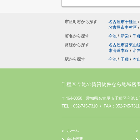
市区町村から探す
名古屋市千種区
/
名古屋市中村区
/
町名から探す
今池
/
新栄
/
千
路線から探す
名古屋市営東山
東海道本線
/
名
駅から探す
今池
/
千種
/
本
千種区今池の賃貸物件なら地域密
〒464-0850 愛知県名古屋市千種区今池１
TEL：052-745-7310 / FAX：052-745-7311
ホーム
会社概要