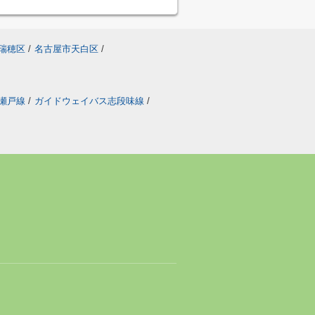
瑞穂区
/
名古屋市天白区
/
瀬戸線
/
ガイドウェイバス志段味線
/