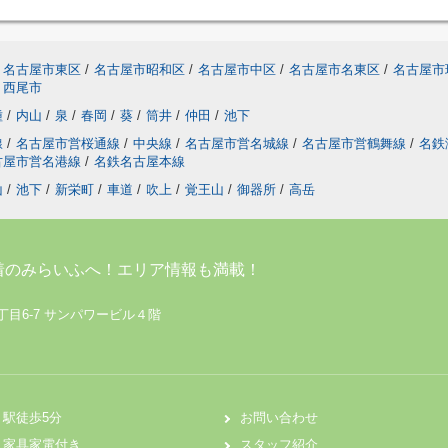
名古屋市東区
/
名古屋市昭和区
/
名古屋市中区
/
名古屋市名東区
/
名古屋市
西尾市
種
/
内山
/
泉
/
春岡
/
葵
/
筒井
/
仲田
/
池下
線
/
名古屋市営桜通線
/
中央線
/
名古屋市営名城線
/
名古屋市営鶴舞線
/
名鉄
古屋市営名港線
/
名鉄名古屋本線
山
/
池下
/
新栄町
/
車道
/
吹上
/
覚王山
/
御器所
/
高岳
着のみらいふへ！エリア情報も満載！
丁目6-7 サンパワービル４階
駅徒歩5分
お問い合わせ
家具家電付き
スタッフ紹介