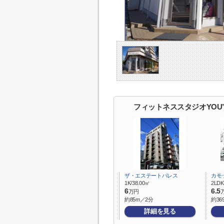
フィットネススタジオYOU’p
ザ・エステートパレス
カモ
1K/38.00㎡
2LDK
6
6.5
万円
約85m／2分
約36
詳細を見る