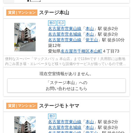
ステージ本山
賃貸 | マンション
敷0
礼0
名古屋市営東山線
「
本山
」駅 徒歩2分
名古屋市営名城線
「
本山
」駅 徒歩2分
名古屋市営東山線
「
覚王山
」駅 徒歩10分
築12年
愛知県
名古屋市千種区
本山町
４丁目73
便利なスーパー「マックスバリュ 本山店」まで118mです！共用部には敷地
内ごみ置き場・エレベータなど様々な設備やサービスが揃っているので便利
です！周辺に2駅ありの電車通勤しやす...
現在空室情報がありません。
「ステージ本山」への
お問い合わせはこちら
ステージモトヤマ
賃貸 | マンション
敷0
名古屋市営東山線
「
本山
」駅 徒歩2分
名古屋市営名城線
「
本山
」駅 徒歩2分