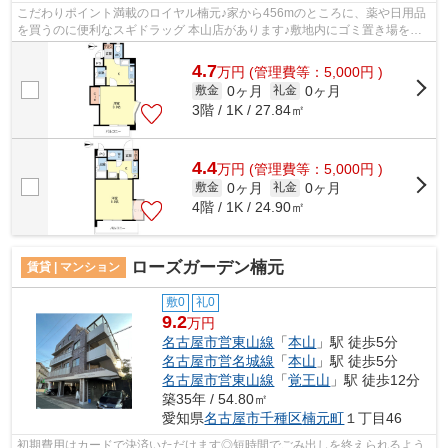
こだわりポイント満載のロイヤル楠元♪家から456mのところに、薬や日用品
を買うのに便利なスギドラッグ 本山店があります♪敷地内にゴミ置き場を備
えているので敷地外に出る必要が無く、...
4.7
万
円
(管理費等：5,000円 )
0ヶ月
0ヶ月
敷金
礼金
3階 / 1K / 27.84㎡
4.4
万
円
(管理費等：5,000円 )
0ヶ月
0ヶ月
敷金
礼金
4階 / 1K / 24.90㎡
ローズガーデン楠元
賃貸 | マンション
敷0
礼0
9.2
万円
名古屋市営東山線
「
本山
」駅 徒歩5分
名古屋市営名城線
「
本山
」駅 徒歩5分
名古屋市営東山線
「
覚王山
」駅 徒歩12分
築35年 / 54.80㎡
愛知県
名古屋市千種区
楠元町
１丁目46
初期費用はカードで決済いただけます◎短時間でごみ出しを終えられるよう