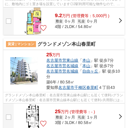
に、敷地内にゴミ置き場を設置しています◎2駅利用可能な物件なので、交
通経路を選ぶことができます◎高ニーズな...
9.2
万
円
(管理費等：5,000円 )
0ヶ月
0ヶ月
敷金
礼金
4階 / 2LDK / 54.80㎡
グランドメゾン本山春里町
賃貸 | マンション
25
万円
名古屋市営東山線
「
本山
」駅 徒歩7分
名古屋市営名城線
「
本山
」駅 徒歩7分
名古屋市営名城線
「
自由ヶ丘
」駅 徒歩10
分
築6年 / 80.58㎡
愛知県
名古屋市千種区
春里町
４丁目43
グランドメゾン本山春里町：名古屋市営東山線本山駅にも近くて便利♪グラン
ドメゾン本山春里町：名古屋市営東山線本山駅にも近くて便利♪共用部にはエ
レベータ・敷地内ごみ置き場などが...
25
万
円
(管理費等：- )
2ヶ月
1ヶ月
敷金
礼金
3階 / 3LDK / 80.58㎡