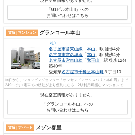
現在空室情報がありません。
「G1ビル本山II」への
お問い合わせはこちら
グランコール本山
賃貸 | マンション
礼0
名古屋市営東山線
「
本山
」駅 徒歩4分
名古屋市営名城線
「
本山
」駅 徒歩4分
名古屋市営東山線
「
覚王山
」駅 徒歩12分
築40年
愛知県
名古屋市千種区
本山町
３丁目10
物件から、ショッピングセンター「オンセンドマックスバリュ本山店」まで
249mです♪電車での移動がより便利になる、2駅利用可能なマンションです♪
こちらは初期費用をカードでお支払いい...
現在空室情報がありません。
「グランコール本山」への
お問い合わせはこちら
メゾン春里
賃貸 | アパート