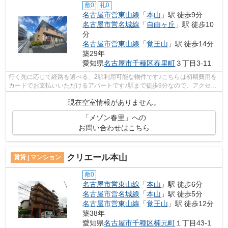
敷0
礼0
名古屋市営東山線
「
本山
」駅 徒歩9分
名古屋市営名城線
「
自由ヶ丘
」駅 徒歩10
分
名古屋市営東山線
「
覚王山
」駅 徒歩14分
築29年
愛知県
名古屋市千種区
春里町
３丁目3-11
行く先に応じて経路を選べる、2駅利用可能な物件です♪こちらは初期費用を
カードでお支払いいただけるアパートです♪駅まで徒歩9分なので、アクセス
の良い物件です♪こちらのアパートには...
現在空室情報がありません。
「メゾン春里」への
お問い合わせはこちら
クリエール本山
賃貸 | マンション
敷0
名古屋市営東山線
「
本山
」駅 徒歩6分
名古屋市営名城線
「
本山
」駅 徒歩5分
名古屋市営東山線
「
覚王山
」駅 徒歩12分
築38年
愛知県
名古屋市千種区
楠元町
１丁目43-1