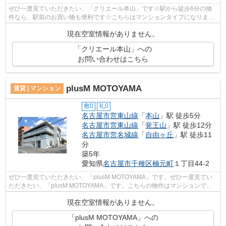
ぜひ一度見ていただきたい、「クリエール本山」です☆駅から徒歩6分の物
件なら、駅前のお買い物も便利です☆こちらはマンションタイプになります
☆こちらの物件では初期費用をカードでお...
現在空室情報がありません。
「クリエール本山」への
お問い合わせはこちら
plusM MOTOYAMA
賃貸 | マンション
敷0
礼0
名古屋市営東山線
「
本山
」駅 徒歩5分
名古屋市営東山線
「
覚王山
」駅 徒歩12分
名古屋市営名城線
「
自由ヶ丘
」駅 徒歩11
分
築5年
愛知県
名古屋市千種区
楠元町
１丁目44-2
ぜひ一度見ていただきたい、「plusM MOTOYAMA」です。ぜひ一度見てい
ただきたい、「plusM MOTOYAMA」です。こちらの物件はマンションで
す。徒歩5分で駅にアクセス可能な、魅力的な駅近...
現在空室情報がありません。
「plusM MOTOYAMA」への