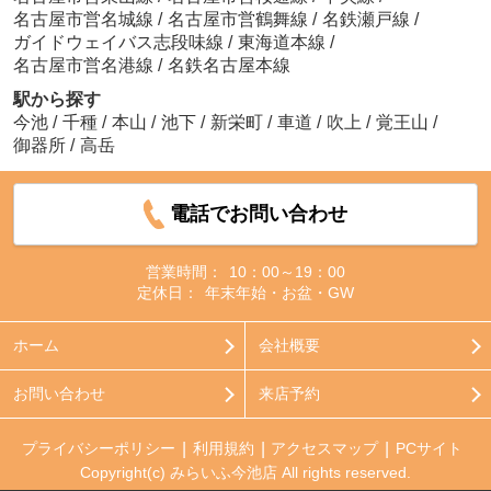
名古屋市営名城線
/
名古屋市営鶴舞線
/
名鉄瀬戸線
/
ガイドウェイバス志段味線
/
東海道本線
/
名古屋市営名港線
/
名鉄名古屋本線
駅から探す
今池
/
千種
/
本山
/
池下
/
新栄町
/
車道
/
吹上
/
覚王山
/
御器所
/
高岳
電話でお問い合わせ
営業時間：
10：00～19：00
定休日：
年末年始・お盆・GW
ホーム
会社概要
お問い合わせ
来店予約
プライバシーポリシー
利用規約
アクセスマップ
PCサイト
Copyright(c) みらいふ今池店 All rights reserved.