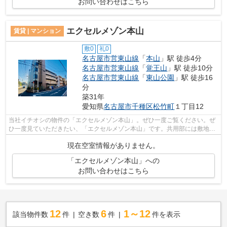
お問い合わせはこちら
エクセルメゾン本山
賃貸 | マンション
敷0
礼0
名古屋市営東山線
「
本山
」駅 徒歩4分
名古屋市営東山線
「
覚王山
」駅 徒歩10分
名古屋市営東山線
「
東山公園
」駅 徒歩16
分
築31年
愛知県
名古屋市千種区
松竹町
１丁目12
当社イチオシの物件の「エクセルメゾン本山」。ぜひ一度ご覧ください。ぜ
ひ一度見ていただきたい、「エクセルメゾン本山」です。共用部には敷地内
ごみ置き場・エレベータなどが備わっ...
現在空室情報がありません。
「エクセルメゾン本山」への
お問い合わせはこちら
12
6
1～12
該当物件数
件
空き数
件
件を表示