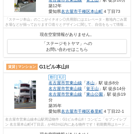
名古屋市営東山線
「
覚王山
」駅 徒歩10分
築12年
愛知県
名古屋市千種区
本山町
４丁目73
「ステージ本山」のここがイチオシ◎共用部にはエレベータ・敷地内ごみ置
き場などが揃っております◎造りとデザインに関して、自信をもって情報を
提供できるマンションです◎徒歩2分で駅...
現在空室情報がありません。
「ステージモトヤマ」への
お問い合わせはこちら
G1ビル本山II
賃貸 | マンション
敷0
礼0
名古屋市営東山線
「
本山
」駅 徒歩8分
名古屋市営東山線
「
覚王山
」駅 徒歩14分
名古屋市営東山線
「
東山公園
」駅 徒歩19
分
築35年
愛知県
名古屋市千種区
春里町
４丁目22-1
名古屋市営東山線本山駅周辺物件：G1ビル本山II！コンビニ「セブンイレブ
ン 名古屋本山町4丁目店」が462m以内にある物件です！初期費用はカードで
決済いただけます！物件の周辺に駅が2...