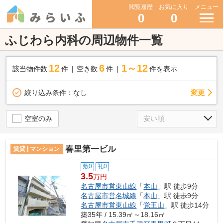
閲覧履歴
お気に入り
メニュー
0
0
ふじわら内科の周辺物件一覧
12
6
1～12
該当物件数
件
空き数
件
件を表示
変更
絞り込み条件：
なし
空室のみ
春里第一ビル
賃貸 | マンション
敷0
礼0
3.5
万円
名古屋市営東山線
「
本山
」駅 徒歩9分
名古屋市営名城線
「
本山
」駅 徒歩9分
名古屋市営東山線
「
覚王山
」駅 徒歩14分
築35年 / 15.39㎡～18.16㎡