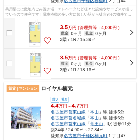
愛知県
名古屋市千種区
春里町
２丁目44
共用部には敷地内ごみ置き場・エレベータなど様々な設備やサービスが揃っ
ているので便利です！電車移動の多い方に嬉しい駅から徒歩9分の物件で
す！2駅利用可能な利便性の高い物件です...
3.5
万
円
(管理費等：4,000円 )
0ヶ月
0ヶ月
敷金
礼金
3階 / 1R / 15.39㎡
3.5
万
円
(管理費等：4,000円 )
0ヶ月
0ヶ月
敷金
礼金
3階 / 1R / 18.16㎡
ロイヤル楠元
賃貸 | マンション
敷0
礼0
4.4
4.7
万円～
万円
名古屋市営東山線
「
本山
」駅 徒歩5分
名古屋市営名城線
「
本山
」駅 徒歩6分
名古屋市営東山線
「
覚王山
」駅 徒歩11分
築34年 / 24.90㎡～27.84㎡
愛知県
名古屋市千種区
楠元町
１丁目47