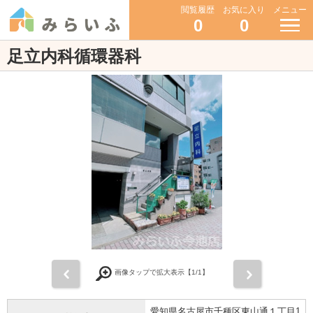
閲覧履歴
お気に入り
メニュー
0
0
足立内科循環器科
前
次
画像タップで拡大表示【
1
/1】
愛知県名古屋市千種区東山通１丁目1