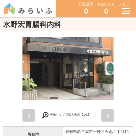
閲覧履歴
お気に入り
メニュー
0
0
水野宏胃腸科内科
前
次
画像タップで拡大表示【
1
/1】
愛知県名古屋市千種区今池４丁目14-
所在地