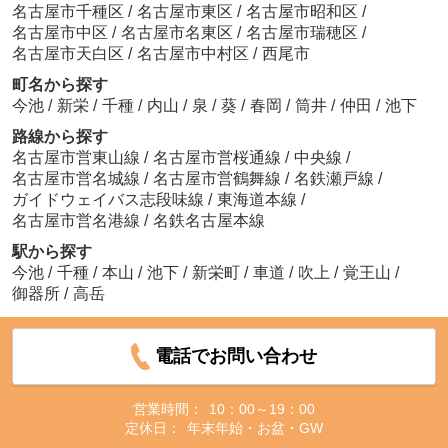
名古屋市千種区
/
名古屋市東区
/
名古屋市昭和区
/
名古屋市中区
/
名古屋市名東区
/
名古屋市瑞穂区
/
名古屋市天白区
/
名古屋市中村区
/
西尾市
町名から探す
今池
/
新栄
/
千種
/
内山
/
泉
/
葵
/
春岡
/
筒井
/
仲田
/
池下
路線から探す
名古屋市営東山線
/
名古屋市営桜通線
/
中央線
/
名古屋市営名城線
/
名古屋市営鶴舞線
/
名鉄瀬戸線
/
ガイドウェイバス志段味線
/
東海道本線
/
名古屋市営名港線
/
名鉄名古屋本線
駅から探す
今池
/
千種
/
本山
/
池下
/
新栄町
/
車道
/
吹上
/
覚王山
/
御器所
/
高岳
電話でお問い合わせ
営業時間：
10：00～19：00
定休日：
年末年始・お盆・GW