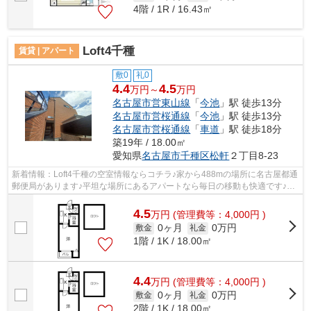
4階 / 1R / 16.43㎡
Loft4千種
賃貸 | アパート
敷0
礼0
4.4
4.5
万円～
万円
名古屋市営東山線
「
今池
」駅 徒歩13分
名古屋市営桜通線
「
今池
」駅 徒歩13分
名古屋市営桜通線
「
車道
」駅 徒歩18分
築19年 / 18.00㎡
愛知県
名古屋市千種区
松軒
２丁目8-23
新着情報：Loft4千種の空室情報ならコチラ♪家から488mの場所に名古屋都通
郵便局があります♪平坦な場所にあるアパートなら毎日の移動も快適です♪物
件の近くに駅が2つあるため、用途や行...
4.5
万
円
(管理費等：4,000円 )
0ヶ月
0万円
敷金
礼金
1階 / 1K / 18.00㎡
4.4
万
円
(管理費等：4,000円 )
0ヶ月
0万円
敷金
礼金
2階 / 1K / 18.00㎡