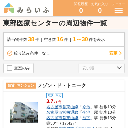
閲覧履歴
お気に入り
メニュー
0
0
東部医療センターの周辺物件一覧
38
16
1～30
該当物件数
件
空き数
件
件を表示
変更
絞り込み条件：
なし
空室のみ
メゾン・ド・トニーク
賃貸 | マンション
敷0
礼0
3.7
万円
名古屋市営東山線
「
今池
」駅 徒歩10分
名古屋市営桜通線
「
今池
」駅 徒歩10分
名古屋市営東山線
「
池下
」駅 徒歩13分
築38年 / 17.42㎡