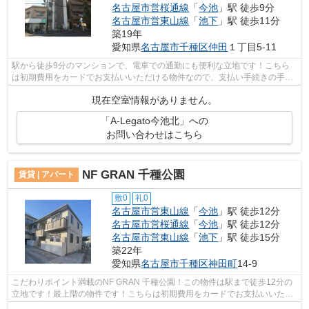
名古屋市営桜通線
「
今池
」駅 徒歩9分
名古屋市営東山線
「
池下
」駅 徒歩11分
築19年
愛知県
名古屋市千種区
仲田
１丁目5-11
駅から徒歩9分のマンションで、電車での通勤にも便利な立地です！こちら
は初期費用をカードでお支払いいただける物件なので、支払い手続きの手間
が省けます！こちらの物件はマンション...
現在空室情報がありません。
「A-Legato今池北」への
お問い合わせはこちら
NF GRAN 千種公園
賃貸 | アパート
敷0
礼0
名古屋市営東山線
「
今池
」駅 徒歩12分
名古屋市営桜通線
「
今池
」駅 徒歩12分
名古屋市営東山線
「
池下
」駅 徒歩15分
築22年
愛知県
名古屋市千種区
神田町
14-9
こだわりポイント満載のNF GRAN 千種公園！この物件は駅まで徒歩12分の
立地です！最上階の物件です！こちらは初期費用をカードでお支払いいただ
ける物件です！地域の物件情報を数多く...