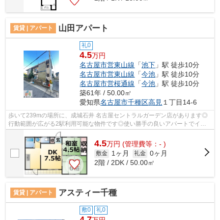
山田アパート
賃貸 | アパート
礼0
4.5
万円
名古屋市営東山線
「
池下
」駅 徒歩10分
名古屋市営東山線
「
今池
」駅 徒歩10分
名古屋市営桜通線
「
今池
」駅 徒歩10分
築61年 / 50.00㎡
愛知県
名古屋市千種区
高見
１丁目14-6
歩いて239mの場所に、成城石井 名古屋セントラルガーデン店があります◎
行動範囲が広がる2駅利用可能な物件です◎使い勝手の良いアパートでイチ
オシの物件です◎こちらは初期費用をカード...
4.5
万
円
(管理費等：- )
1ヶ月
0ヶ月
敷金
礼金
2階 / 2DK / 50.00㎡
アスティー千種
賃貸 | アパート
敷0
礼0
4.7
万円