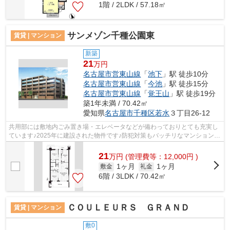
1階 / 2LDK / 57.18㎡
サンメゾン千種公園東
賃貸 | マンション
新築
21
万円
名古屋市営東山線
「
池下
」駅 徒歩10分
名古屋市営東山線
「
今池
」駅 徒歩15分
名古屋市営東山線
「
覚王山
」駅 徒歩19分
築1年未満 / 70.42㎡
愛知県
名古屋市千種区
若水
３丁目26-12
共用部には敷地内ごみ置き場・エレベータなどが備わっておりとても充実し
ています♪2025年に建設された物件です♪防犯対策もバッチリなマンションタ
イプの物件です♪電車での移動がより便...
21
万
円
(管理費等：12,000円 )
1ヶ月
1ヶ月
敷金
礼金
6階 / 3LDK / 70.42㎡
ＣＯＵＬＥＵＲＳ ＧＲＡＮＤ
賃貸 | マンション
敷0