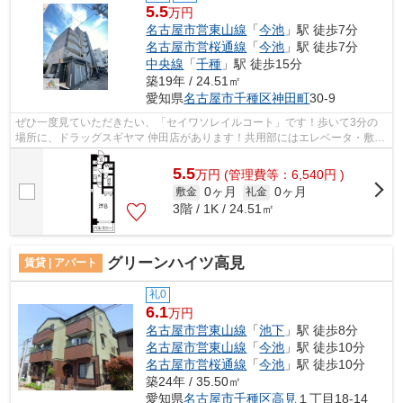
5.5
万円
名古屋市営東山線
「
今池
」駅 徒歩7分
名古屋市営桜通線
「
今池
」駅 徒歩7分
中央線
「
千種
」駅 徒歩15分
築19年 / 24.51㎡
愛知県
名古屋市千種区
神田町
30-9
ぜひ一度見ていただきたい、「セイワソレイルコート」です！歩いて3分の
場所に、ドラッグスギヤマ 仲田店があります！共用部にはエレベータ・敷地
内ごみ置き場などが備わっておりとて...
5.5
万
円
(管理費等：6,540円 )
0ヶ月
0ヶ月
敷金
礼金
3階 / 1K / 24.51㎡
グリーンハイツ高見
賃貸 | アパート
礼0
6.1
万円
名古屋市営東山線
「
池下
」駅 徒歩8分
名古屋市営東山線
「
今池
」駅 徒歩10分
名古屋市営桜通線
「
今池
」駅 徒歩10分
築24年 / 35.50㎡
愛知県
名古屋市千種区
高見
１丁目18-14