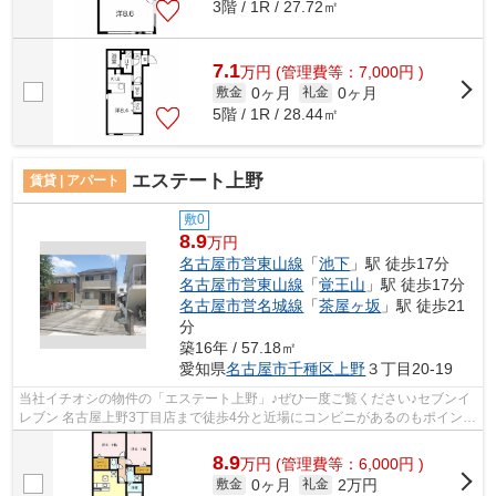
3階 / 1R / 27.72㎡
7.1
万
円
(管理費等：7,000円 )
0ヶ月
0ヶ月
敷金
礼金
5階 / 1R / 28.44㎡
エステート上野
賃貸 | アパート
敷0
8.9
万円
名古屋市営東山線
「
池下
」駅 徒歩17分
名古屋市営東山線
「
覚王山
」駅 徒歩17分
名古屋市営名城線
「
茶屋ヶ坂
」駅 徒歩21
分
築16年 / 57.18㎡
愛知県
名古屋市千種区
上野
３丁目20-19
当社イチオシの物件の「エステート上野」♪ぜひ一度ご覧ください♪セブンイ
レブン 名古屋上野3丁目店まで徒歩4分と近場にコンビニがあるのもポイント
♪こちらの物件はアパートです♪こちら...
8.9
万
円
(管理費等：6,000円 )
0ヶ月
2万円
敷金
礼金