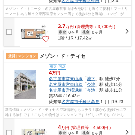
愛知県
名古屋市千種区
仲田
１丁目3-4
メゾン・ド・トニーク：名古屋市営東山線今池駅にも近くて便利！ファミリ
ーマート 名古屋市立東部医療センター店まで徒歩4分と近場にコンビニがあ
るのもポイント！利便性の高い徒歩10...
3.7
万
円
(管理費等：3,700円 )
0ヶ月
0ヶ月
敷金
礼金
1階 / 1R / 17.42㎡
メゾン・ド・ティセ
賃貸 | マンション
敷0
礼0
4
万円
名古屋市営東山線
「
池下
」駅 徒歩7分
名古屋市営東山線
「
今池
」駅 徒歩11分
名古屋市営桜通線
「
今池
」駅 徒歩11分
築38年 / 16.43㎡
愛知県
名古屋市千種区
高見
１丁目19-23
新着情報：メゾン・ド・ティセの空室情報ならコチラ！駅から徒歩7分に立
地する物件です！こちらの物件はマンションです！忙しい日でもゴミ出しを
サクッと終えられるように、敷地内にゴ...
4
万
円
(管理費等：4,500円 )
0ヶ月
0ヶ月
敷金
礼金