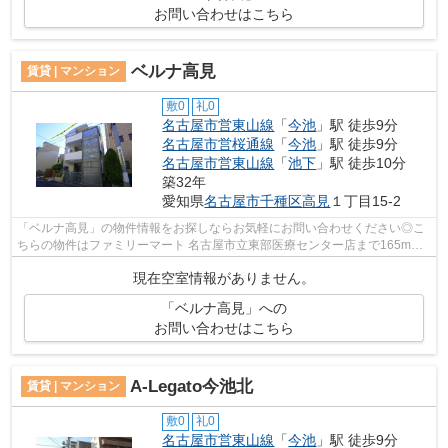
お問い合わせはこちら
ベルナ高見
賃貸 | マンション
敷0
礼0
名古屋市営東山線
「
今池
」駅 徒歩9分
名古屋市営桜通線
「
今池
」駅 徒歩9分
名古屋市営東山線
「
池下
」駅 徒歩10分
築32年
愛知県
名古屋市千種区
高見
１丁目15-2
「ベルナ高見」の物件情報をお探しならお気軽にお問い合わせください◎こ
ちらの物件はファミリーマート 名古屋市立東部医療センター店まで165mに
あります◎駅から徒歩9分の位置にある物...
現在空室情報がありません。
「ベルナ高見」への
お問い合わせはこちら
A-Legato今池北
賃貸 | マンション
敷0
礼0
名古屋市営東山線
「
今池
」駅 徒歩9分