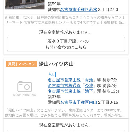
築59年
愛知県
名古屋市千種区
若水
３丁目27-3
新着情報：若水３丁目戸建の空室情報ならコチラ☆こちらの物件からファミ
リーマート 名古屋市立東部医療センター店まで470mです☆千種警察署 高見
交番が482mのところにあります☆こちらは...
現在空室情報がありません。
「若水３丁目戸建」への
お問い合わせはこちら
陽山ハイツ内山
賃貸 | マンション
礼0
名古屋市営東山線
「
今池
」駅 徒歩7分
名古屋市営桜通線
「
今池
」駅 徒歩7分
名古屋市営東山線
「
池下
」駅 徒歩12分
築37年
愛知県
名古屋市千種区
内山
２丁目3-15
「陽山ハイツ内山」のここがイチオシ。東部医療センターまで288mです。
敷地内ごみ置き場は、ごみを捨てる手間を減らしてくれます。場所が平坦な
のは、ランニングをする上で抑えたいポ...
現在空室情報がありません。