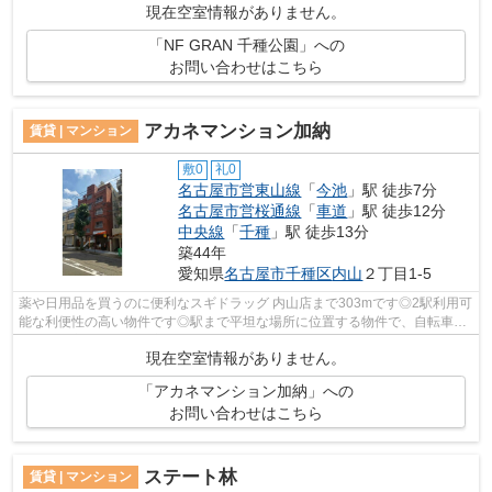
現在空室情報がありません。
「NF GRAN 千種公園」への
お問い合わせはこちら
アカネマンション加納
賃貸 | マンション
敷0
礼0
名古屋市営東山線
「
今池
」駅 徒歩7分
名古屋市営桜通線
「
車道
」駅 徒歩12分
中央線
「
千種
」駅 徒歩13分
築44年
愛知県
名古屋市千種区
内山
２丁目1-5
薬や日用品を買うのに便利なスギドラッグ 内山店まで303mです◎2駅利用可
能な利便性の高い物件です◎駅まで平坦な場所に位置する物件で、自転車を
よく使う方にも嬉しい立地です◎こちらは...
現在空室情報がありません。
「アカネマンション加納」への
お問い合わせはこちら
ステート林
賃貸 | マンション