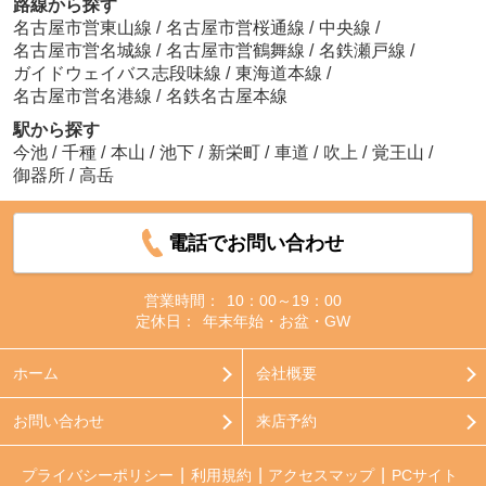
路線から探す
名古屋市営東山線
/
名古屋市営桜通線
/
中央線
/
名古屋市営名城線
/
名古屋市営鶴舞線
/
名鉄瀬戸線
/
ガイドウェイバス志段味線
/
東海道本線
/
名古屋市営名港線
/
名鉄名古屋本線
駅から探す
今池
/
千種
/
本山
/
池下
/
新栄町
/
車道
/
吹上
/
覚王山
/
御器所
/
高岳
電話でお問い合わせ
営業時間：
10：00～19：00
定休日：
年末年始・お盆・GW
ホーム
会社概要
お問い合わせ
来店予約
プライバシーポリシー
利用規約
アクセスマップ
PCサイト