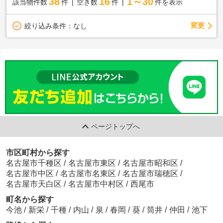
38
16
1～30
該当物件数
件
空き数
件
件を表示
変更
絞り込み条件：
なし
ページトップへ
市区町村から探す
名古屋市千種区
/
名古屋市東区
/
名古屋市昭和区
/
名古屋市中区
/
名古屋市名東区
/
名古屋市瑞穂区
/
名古屋市天白区
/
名古屋市中村区
/
西尾市
町名から探す
今池
/
新栄
/
千種
/
内山
/
泉
/
春岡
/
葵
/
筒井
/
仲田
/
池下