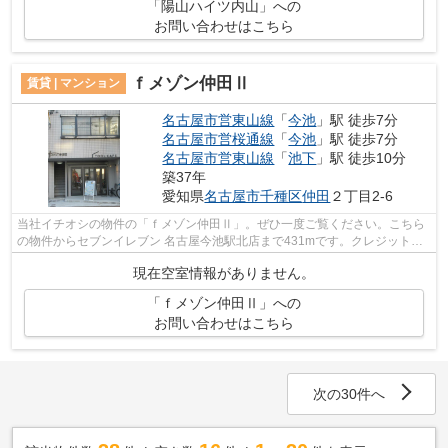
「陽山ハイツ内山」への
お問い合わせはこちら
ｆメゾン仲田Ⅱ
賃貸 | マンション
名古屋市営東山線
「
今池
」駅 徒歩7分
名古屋市営桜通線
「
今池
」駅 徒歩7分
名古屋市営東山線
「
池下
」駅 徒歩10分
築37年
愛知県
名古屋市千種区
仲田
２丁目2-6
当社イチオシの物件の「ｆメゾン仲田Ⅱ」。ぜひ一度ご覧ください。こちら
の物件からセブンイレブン 名古屋今池駅北店まで431mです。クレジットカ
ードで初期費用がお支払いいただけるの...
現在空室情報がありません。
「ｆメゾン仲田Ⅱ」への
お問い合わせはこちら
次の30件へ