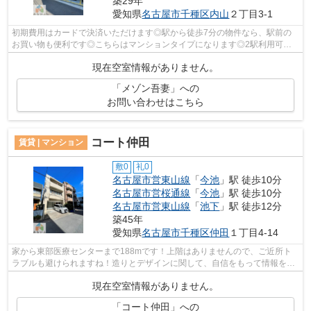
築29年
愛知県
名古屋市千種区
内山
２丁目3-1
初期費用はカードで決済いただけます◎駅から徒歩7分の物件なら、駅前の
お買い物も便利です◎こちらはマンションタイプになります◎2駅利用可能
なマンションなので行動範囲も広がります◎...
現在空室情報がありません。
「メゾン吾妻」への
お問い合わせはこちら
コート仲田
賃貸 | マンション
敷0
礼0
名古屋市営東山線
「
今池
」駅 徒歩10分
名古屋市営桜通線
「
今池
」駅 徒歩10分
名古屋市営東山線
「
池下
」駅 徒歩12分
築45年
愛知県
名古屋市千種区
仲田
１丁目4-14
家から東部医療センターまで188mです！上階はありませんので、ご近所ト
ラブルも避けられますね！造りとデザインに関して、自信をもって情報を提
供できるマンションです！2駅利用できる...
現在空室情報がありません。
「コート仲田」への