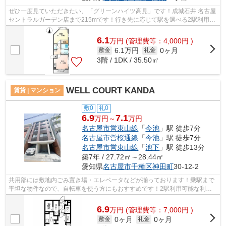
ぜひ一度見ていただきたい、「グリーンハイツ高見」です！成城石井 名古屋
セントラルガーデン店まで215mです！行き先に応じて駅を選べる2駅利用可
能なアパートです！敷地内にゴミ置き...
6.1
万
円
(管理費等：4,000円 )
6.1万円
0ヶ月
敷金
礼金
3階 / 1DK / 35.50㎡
WELL COURT KANDA
賃貸 | マンション
敷0
礼0
6.9
7.1
万円～
万円
名古屋市営東山線
「
今池
」駅 徒歩7分
名古屋市営桜通線
「
今池
」駅 徒歩7分
名古屋市営東山線
「
池下
」駅 徒歩13分
築7年 / 27.72㎡～28.44㎡
愛知県
名古屋市千種区
神田町
30-12-2
共用部には敷地内ごみ置き場・エレベータなどが揃っております！乗駅まで
平坦な物件なので、自転車を使う方にもおすすめです！2駅利用可能な利便
性の高いマンションです！駅から徒歩7...
6.9
万
円
(管理費等：7,000円 )
0ヶ月
0ヶ月
敷金
礼金