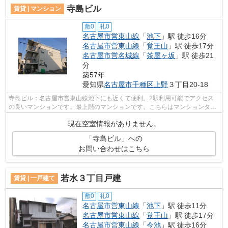
寺島ビル
賃貸 | マンション
敷0
礼0
名古屋市営東山線
「
池下
」駅 徒歩16分
名古屋市営東山線
「
覚王山
」駅 徒歩17分
名古屋市営名城線
「
茶屋ヶ坂
」駅 徒歩21
分
築57年
愛知県
名古屋市千種区
上野
３丁目20-18
寺島ビル：名古屋市営東山線池下にも近くて便利。2駅利用可能でアクセス
の良いマンションです。最上階のマンションです。こちらはマンションタイ
プになります。物件をお探しの方はこち...
現在空室情報がありません。
「寺島ビル」への
お問い合わせはこちら
若水３丁目戸建
賃貸 | 一戸建て
敷0
礼0
名古屋市営東山線
「
池下
」駅 徒歩11分
名古屋市営東山線
「
覚王山
」駅 徒歩17分
名古屋市営東山線
「
今池
」駅 徒歩16分