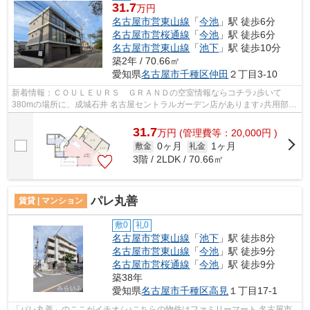
31.7
万円
名古屋市営東山線
「
今池
」駅 徒歩6分
名古屋市営桜通線
「
今池
」駅 徒歩6分
名古屋市営東山線
「
池下
」駅 徒歩10分
築2年 / 70.66㎡
愛知県
名古屋市千種区
仲田
２丁目3-10
新着情報：ＣＯＵＬＥＵＲＳ ＧＲＡＮＤの空室情報ならコチラ♪歩いて
380mの場所に、成城石井 名古屋セントラルガーデン店があります♪共用部に
はエレベータ・敷地内ごみ置き場などが揃...
31.7
万
円
(管理費等：20,000円 )
0ヶ月
1ヶ月
敷金
礼金
3階 / 2LDK / 70.66㎡
パレ丸善
賃貸 | マンション
敷0
礼0
名古屋市営東山線
「
池下
」駅 徒歩8分
名古屋市営東山線
「
今池
」駅 徒歩9分
名古屋市営桜通線
「
今池
」駅 徒歩9分
築38年
愛知県
名古屋市千種区
高見
１丁目17-1
「パレ丸善」のここがイチオシ♪こちらの物件はファミリーマート 名古屋市