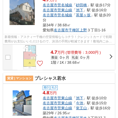
名古屋市営名城線
「
砂田橋
」駅 徒歩17分
名古屋市営東山線
「
池下
」駅 徒歩16分
名古屋市営名城線
「
茶屋ヶ坂
」駅 徒歩20
分
築34年 / 38.68㎡
愛知県
名古屋市千種区
上野
３丁目1-16
新着情報：アスティー千種の空室情報ならコチラ！クレジットカードで初期
費用がお支払いいただけるので、決済の手間が軽減できます！敷地内ごみ置
き場付き物件です！2駅利用可能なアク...
4.7
万
円
(管理費等：3,000円 )
0ヶ月
0ヶ月
敷金
礼金
1階 / 1K / 38.68㎡
プレシャス若水
賃貸 | マンション
敷0
礼0
4.8
万円
名古屋市営東山線
「
池下
」駅 徒歩10分
名古屋市営東山線
「
今池
」駅 徒歩15分
名古屋市営東山線
「
覚王山
」駅 徒歩16分
築29年 / 26.95㎡