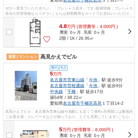
愛知県
名古屋市千種区
若水
３丁目27-7
ぜひ一度見ていただきたい、「プレシャス若水」です♪新着情報：プレシャス
若水の空室情報ならコチラ♪こちらは初期費用をカードでお支払いいただける
物件なので、支払い手続きの手間が...
4.8
万
円
(管理費等：4,000円 )
0ヶ月
0ヶ月
敷金
礼金
2階 / 1K / 26.95㎡
高見かえでビル
賃貸 | マンション
敷0
礼0
5
万円
名古屋市営東山線
「
今池
」駅 徒歩9分
名古屋市営桜通線
「
今池
」駅 徒歩9分
中央線
「
千種
」駅 徒歩17分
築54年 / 38.22㎡
愛知県
名古屋市千種区
高見
１丁目14-2
高見かえでビル：名古屋市営東山線今池駅にも近くて便利♪共用部には敷地内
ごみ置き場・エレベータなどが揃っており、とても充実しています♪こちらは
マンションタイプになります♪道が平...
5
万
円
(管理費等：8,000円 )
0ヶ月
0ヶ月
敷金
礼金