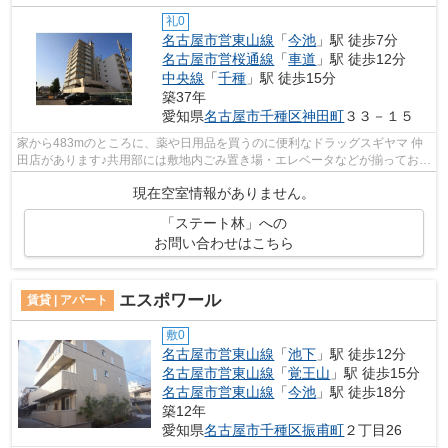
礼0
名古屋市営東山線
「
今池
」駅 徒歩7分
名古屋市営桜通線
「
車道
」駅 徒歩12分
中央線
「
千種
」駅 徒歩15分
築37年
愛知県
名古屋市千種区
神田町
３３－１５
家から483mのところに、薬や日用品を買うのに便利なドラッグスギヤマ 仲
田店があります♪共用部には敷地内ごみ置き場・エレベータなどが揃っており
ます♪空気の入れ替えも簡単におこなえ...
現在空室情報がありません。
「ステート林」への
お問い合わせはこちら
エスポワール
賃貸 | アパート
敷0
名古屋市営東山線
「
池下
」駅 徒歩12分
名古屋市営東山線
「
覚王山
」駅 徒歩15分
名古屋市営東山線
「
今池
」駅 徒歩18分
築12年
愛知県
名古屋市千種区
振甫町
２丁目26