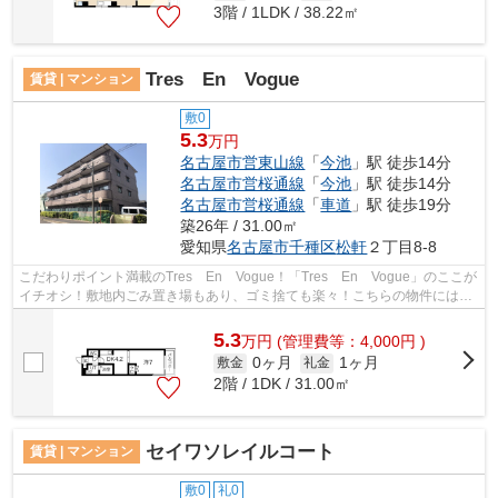
3階 / 1LDK / 38.22㎡
Tres En Vogue
賃貸 | マンション
敷0
5.3
万円
名古屋市営東山線
「
今池
」駅 徒歩14分
名古屋市営桜通線
「
今池
」駅 徒歩14分
名古屋市営桜通線
「
車道
」駅 徒歩19分
築26年 / 31.00㎡
愛知県
名古屋市千種区
松軒
２丁目8-8
こだわりポイント満載のTres En Vogue！「Tres En Vogue」のここが
イチオシ！敷地内ごみ置き場もあり、ゴミ捨ても楽々！こちらの物件には自
走式駐車場あり！名古屋市千種区エリア...
5.3
万
円
(管理費等：4,000円 )
0ヶ月
1ヶ月
敷金
礼金
2階 / 1DK / 31.00㎡
セイワソレイルコート
賃貸 | マンション
敷0
礼0