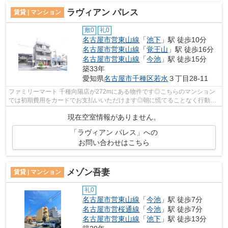
ラヴィアン パレス
賃貸 | マンション
敷0
礼0
名古屋市営東山線
「
池下
」駅 徒歩10分
名古屋市営東山線
「
覚王山
」駅 徒歩16分
名古屋市営東山線
「
今池
」駅 徒歩15分
築33年
愛知県
名古屋市千種区
若水
３丁目28-11
ファミリーマート 千種向陽店が272mにある物件です◎こちらのマンション
では初期費用をカードでお支払いいただけます◎朝に慌てることなく行動す
るために駅から徒歩10分の駅近マンション...
現在空室情報がありません。
「ラヴィアン パレス」への
お問い合わせはこちら
メゾン吾妻
賃貸 | マンション
礼0
名古屋市営東山線
「
今池
」駅 徒歩7分
名古屋市営桜通線
「
今池
」駅 徒歩7分
名古屋市営東山線
「
池下
」駅 徒歩13分