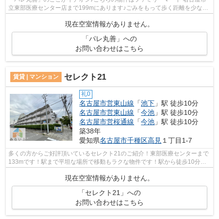
立東部医療センター店まで199mにあります♪ごみをもって歩く距離を少なく
したい方におすすめしたい敷地内ごみ置...
現在空室情報がありません。
「パレ丸善」への
お問い合わせはこちら
セレクト21
賃貸 | マンション
礼0
名古屋市営東山線
「
池下
」駅 徒歩10分
名古屋市営東山線
「
今池
」駅 徒歩10分
名古屋市営桜通線
「
今池
」駅 徒歩10分
築38年
愛知県
名古屋市千種区
高見
１丁目1-7
多くの方からご好評頂いているセレクト21のご紹介！東部医療センターまで
133mです！駅まで平坦な場所で移動もラクな物件です！駅から徒歩10分の
マンションで、電車での通勤にも便利な...
現在空室情報がありません。
「セレクト21」への
お問い合わせはこちら