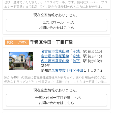
ぜひ一度見ていただきたい、「エスポワール」です。便利なスーパー「プロ
ムナード高見」まで213mです。駅から徒歩12分のところにある物件はいか
がでしょうか。この物件は内観も綺麗で...
現在空室情報がありません。
「エスポワール」への
お問い合わせはこちら
千種区仲田一丁目戸建
賃貸 | 一戸建て
名古屋市営東山線
「
今池
」駅 徒歩11分
名古屋市営桜通線
「
今池
」駅 徒歩11分
名古屋市営東山線
「
池下
」駅 徒歩13分
築9年
愛知県
名古屋市千種区
仲田
１丁目3-7-2
家から498mの場所に名古屋都通郵便局があります。薬や日用品を買うのに
便利なドラッグスギヤマ 仲田店まで、236mです。こちらは一戸建ての物件
です。昼間の電気代も抑えられる、明るい...
現在空室情報がありません。
「千種区仲田一丁目戸建」への
お問い合わせはこちら