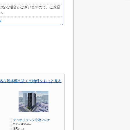
となる場合がございますので、ご来店
い。
/
 名古屋本部の近くの物件をもっと見る
デュオフラッツ今池フレナ
2LDK/43.54㎡
15
万円