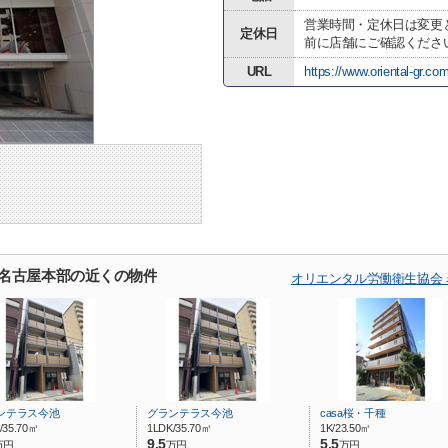
営業時間・定休日は変更
定休日
前に店舗にご確認くださ
URL
https://www.oriental-gr.com
 名古屋本部の近くの物件
オリエンタル労働衛生協会
ンテラス今池
グランテラス今池
casa桜・千種
/35.70㎡
1LDK/35.70㎡
1K/23.50㎡
9.5
5.5
万円
万円
万円