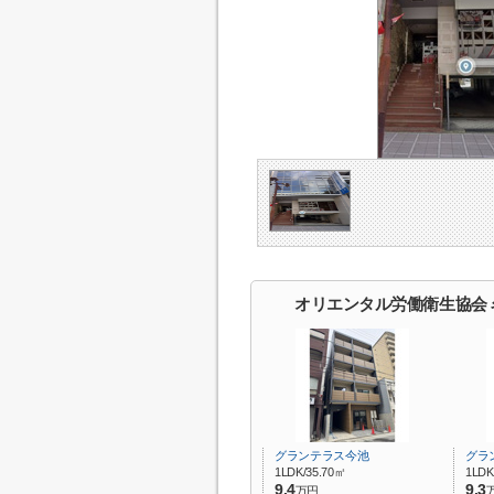
オリエンタル労働衛生協会
グランテラス今池
グラ
1LDK/35.70㎡
1LDK
9.4
9.3
万円