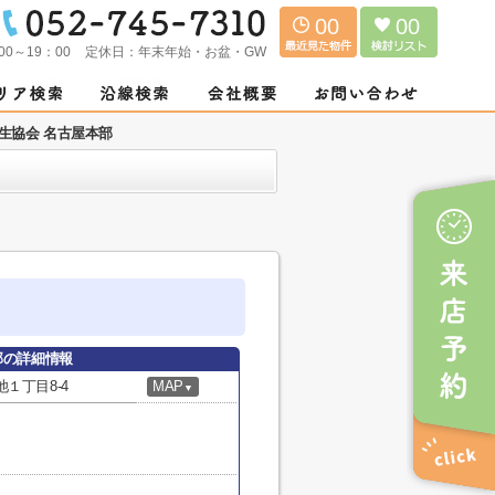
00
00
00～19：00
定休日：
年末年始・お盆・GW
生協会 名古屋本部
部の詳細情報
１丁目8-4
MAP
▼