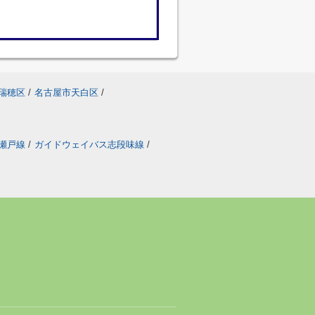
瑞穂区
/
名古屋市天白区
/
瀬戸線
/
ガイドウェイバス志段味線
/