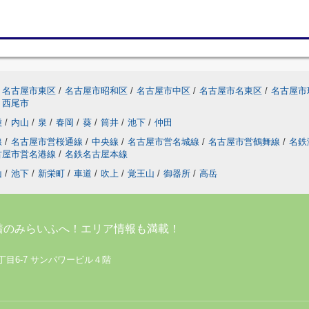
名古屋市東区
/
名古屋市昭和区
/
名古屋市中区
/
名古屋市名東区
/
名古屋市
西尾市
種
/
内山
/
泉
/
春岡
/
葵
/
筒井
/
池下
/
仲田
線
/
名古屋市営桜通線
/
中央線
/
名古屋市営名城線
/
名古屋市営鶴舞線
/
名鉄
古屋市営名港線
/
名鉄名古屋本線
山
/
池下
/
新栄町
/
車道
/
吹上
/
覚王山
/
御器所
/
高岳
着のみらいふへ！エリア情報も満載！
丁目6-7 サンパワービル４階