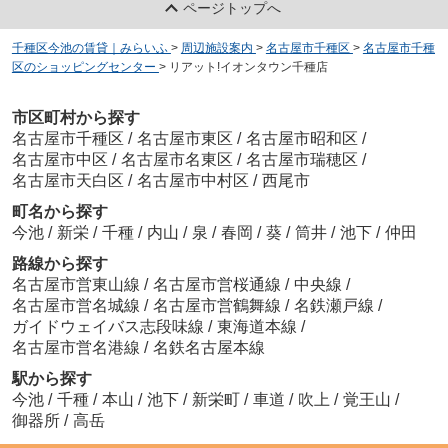
ページトップへ
千種区今池の賃貸｜みらいふ
>
周辺施設案内
>
名古屋市千種区
>
名古屋市千種
区のショッピングセンター
>
リアット!イオンタウン千種店
市区町村から探す
名古屋市千種区
/
名古屋市東区
/
名古屋市昭和区
/
名古屋市中区
/
名古屋市名東区
/
名古屋市瑞穂区
/
名古屋市天白区
/
名古屋市中村区
/
西尾市
町名から探す
今池
/
新栄
/
千種
/
内山
/
泉
/
春岡
/
葵
/
筒井
/
池下
/
仲田
路線から探す
名古屋市営東山線
/
名古屋市営桜通線
/
中央線
/
名古屋市営名城線
/
名古屋市営鶴舞線
/
名鉄瀬戸線
/
ガイドウェイバス志段味線
/
東海道本線
/
名古屋市営名港線
/
名鉄名古屋本線
駅から探す
今池
/
千種
/
本山
/
池下
/
新栄町
/
車道
/
吹上
/
覚王山
/
御器所
/
高岳