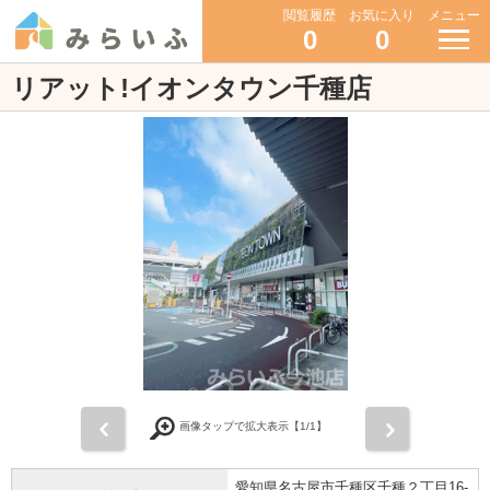
閲覧履歴
お気に入り
メニュー
0
0
リアット!イオンタウン千種店
前
次
画像タップで拡大表示【
1
/1】
愛知県名古屋市千種区千種２丁目16-