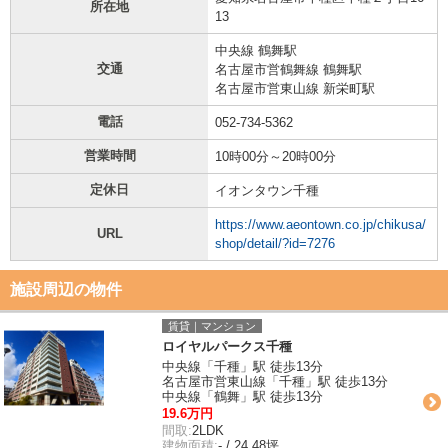
所在地
13
中央線 鶴舞駅
交通
名古屋市営鶴舞線 鶴舞駅
名古屋市営東山線 新栄町駅
電話
052-734-5362
営業時間
10時00分～20時00分
定休日
イオンタウン千種
https://www.aeontown.co.jp/chikusa/
URL
shop/detail/?id=7276
施設周辺の物件
賃貸｜マンション
ロイヤルパークス千種
中央線「千種」駅 徒歩13分
名古屋市営東山線「千種」駅 徒歩13分
中央線「鶴舞」駅 徒歩13分
19.6万円
間取:
2LDK
建物面積:
- / 24.48坪