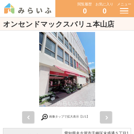
閲覧履歴
お気に入り
メニュー
0
0
オンセンドマックスバリュ本山店
前
次
画像タップで拡大表示【
1
/1】
愛知県名古屋市千種区末盛通５丁目1