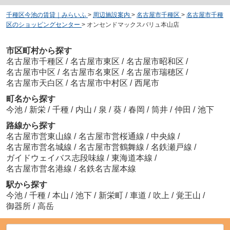
千種区今池の賃貸｜みらいふ
>
周辺施設案内
>
名古屋市千種区
>
名古屋市千種
区のショッピングセンター
>
オンセンドマックスバリュ本山店
市区町村から探す
名古屋市千種区
/
名古屋市東区
/
名古屋市昭和区
/
名古屋市中区
/
名古屋市名東区
/
名古屋市瑞穂区
/
名古屋市天白区
/
名古屋市中村区
/
西尾市
町名から探す
今池
/
新栄
/
千種
/
内山
/
泉
/
葵
/
春岡
/
筒井
/
仲田
/
池下
路線から探す
名古屋市営東山線
/
名古屋市営桜通線
/
中央線
/
名古屋市営名城線
/
名古屋市営鶴舞線
/
名鉄瀬戸線
/
ガイドウェイバス志段味線
/
東海道本線
/
名古屋市営名港線
/
名鉄名古屋本線
駅から探す
今池
/
千種
/
本山
/
池下
/
新栄町
/
車道
/
吹上
/
覚王山
/
御器所
/
高岳