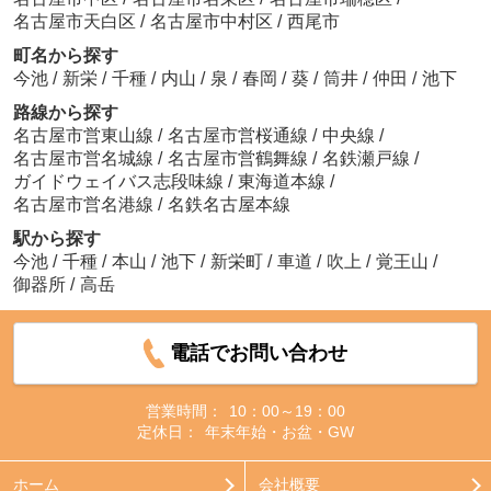
名古屋市天白区
/
名古屋市中村区
/
西尾市
町名から探す
今池
/
新栄
/
千種
/
内山
/
泉
/
春岡
/
葵
/
筒井
/
仲田
/
池下
路線から探す
名古屋市営東山線
/
名古屋市営桜通線
/
中央線
/
名古屋市営名城線
/
名古屋市営鶴舞線
/
名鉄瀬戸線
/
ガイドウェイバス志段味線
/
東海道本線
/
名古屋市営名港線
/
名鉄名古屋本線
駅から探す
今池
/
千種
/
本山
/
池下
/
新栄町
/
車道
/
吹上
/
覚王山
/
御器所
/
高岳
電話でお問い合わせ
営業時間：
10：00～19：00
定休日：
年末年始・お盆・GW
ホーム
会社概要