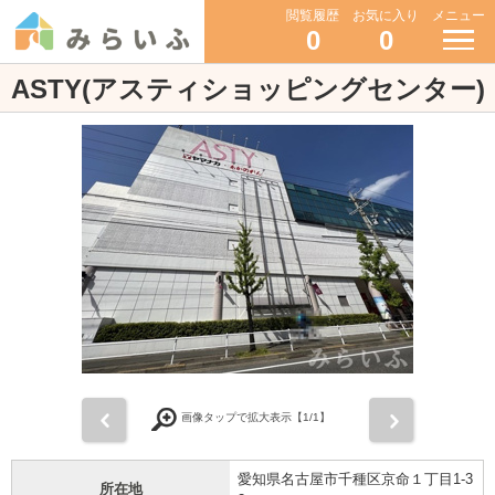
閲覧履歴
お気に入り
メニュー
0
0
ASTY(アスティショッピングセンター)
前
次
画像タップで拡大表示【
1
/1】
愛知県名古屋市千種区京命１丁目1-3
所在地