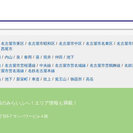
名古屋市東区
/
名古屋市昭和区
/
名古屋市中区
/
名古屋市名東区
/
名古屋市
西尾市
種
/
内山
/
泉
/
春岡
/
葵
/
筒井
/
仲田
/
池下
線
/
名古屋市営桜通線
/
中央線
/
名古屋市営名城線
/
名古屋市営鶴舞線
/
名鉄
古屋市営名港線
/
名鉄名古屋本線
山
/
池下
/
新栄町
/
車道
/
吹上
/
覚王山
/
御器所
/
高岳
着のみらいふへ！エリア情報も満載！
丁目6-7 サンパワービル４階