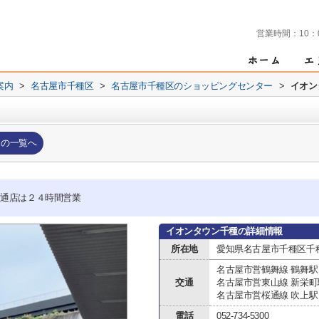
営業時間：
10：
案内
>
名古屋市千種区
>
名古屋市千種区のショッピングセンター
>
イオン
ーの一覧へ
大通店は２４時間営業
イオンタウン千種の詳細情報
所在地
愛知県名古屋市千種区千種２
名古屋市営鶴舞線 鶴舞駅
交通
名古屋市営東山線 新栄町
名古屋市営桜通線 吹上駅
電話
052-734-5300