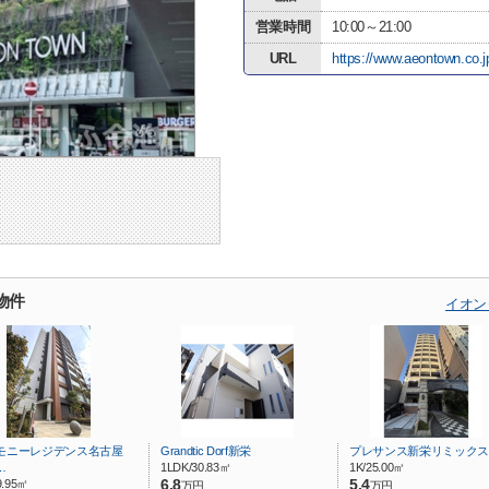
営業時間
10:00～21:00
URL
https://www.aeontown.co.j
物件
イオン
モニーレジデンス名古屋
Grandtic Dorf新栄
プレサンス新栄リミックス
…
1LDK/30.83㎡
1K/25.00㎡
9.95㎡
6.8
5.4
万円
万円