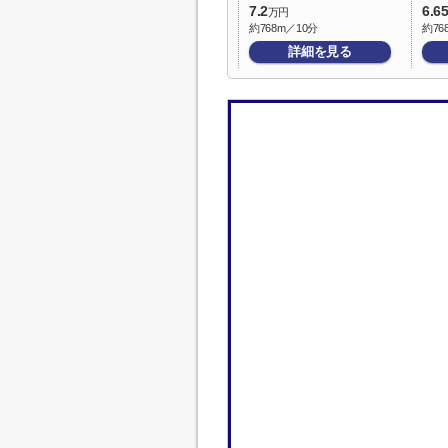
7.2
6.6
万円
約768m／10分
約76
詳細を見る