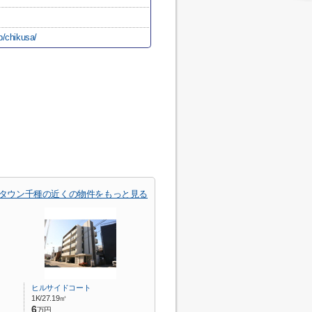
p/chikusa/
タウン千種の近くの物件をもっと見る
ヒルサイドコート
1K/27.19㎡
6
万円