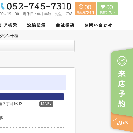
00
00
00～19：00
定休日：
年末年始・お盆・GW
タウン千種
丁目16-13
MAP
▼
駅