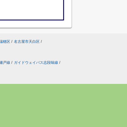
瑞穂区
/
名古屋市天白区
/
瀬戸線
/
ガイドウェイバス志段味線
/