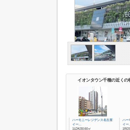
イオンタウン千種の近くの
ハーモニーレジデンス名古屋
ハー
イー…
イー
1LDK/30.60㎡
1R/2