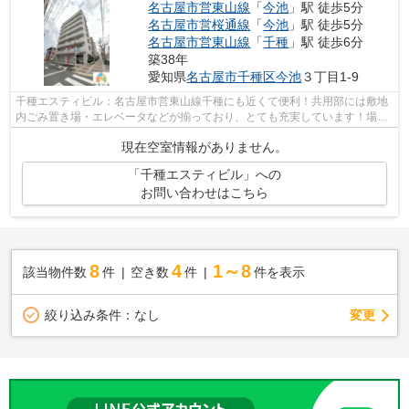
名古屋市営東山線
「
今池
」駅 徒歩5分
名古屋市営桜通線
「
今池
」駅 徒歩5分
名古屋市営東山線
「
千種
」駅 徒歩6分
築38年
愛知県
名古屋市千種区
今池
３丁目1-9
千種エスティビル：名古屋市営東山線千種にも近くて便利！共用部には敷地
内ごみ置き場・エレベータなどが揃っており、とても充実しています！場所
が平坦なのは、ランニングをする上で...
現在空室情報がありません。
「千種エスティビル」への
お問い合わせはこちら
8
4
1～8
該当物件数
件
空き数
件
件を表示
変更
絞り込み条件：
なし