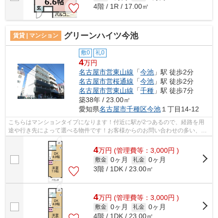
4階 / 1R / 17.00㎡
グリーンハイツ今池
賃貸 | マンション
敷0
礼0
4
万円
名古屋市営東山線
「
今池
」駅 徒歩2分
名古屋市営桜通線
「
今池
」駅 徒歩2分
名古屋市営東山線
「
千種
」駅 徒歩7分
築38年 / 23.00㎡
愛知県
名古屋市千種区
今池
１丁目14-12
こちらはマンションタイプになります！付近に駅が2つあるので、経路を用
途や行き先によって選べる物件です！お客様からのお問い合わせの多い、敷
地内ごみ置き場があります！こちらのマ...
4
万
円
(管理費等：3,000円 )
0ヶ月
0ヶ月
敷金
礼金
3階 / 1DK / 23.00㎡
4
万
円
(管理費等：3,000円 )
0ヶ月
0ヶ月
敷金
礼金
4階 / 1DK / 23.00㎡