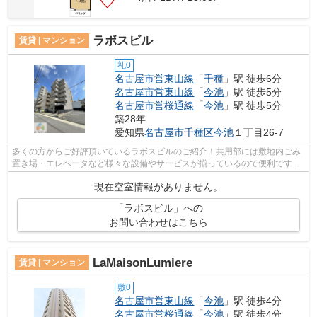
ラボスビル
賃貸 | マンション
礼0
名古屋市営東山線
「
千種
」駅 徒歩6分
名古屋市営東山線
「
今池
」駅 徒歩5分
名古屋市営桜通線
「
今池
」駅 徒歩5分
築28年
愛知県
名古屋市千種区
今池
１丁目26-7
多くの方からご好評頂いているラボスビルのご紹介！共用部には敷地内ごみ
置き場・エレベータなど様々な設備やサービスが揃っているので便利です！
電車でのアクセスを快適なものにする...
現在空室情報がありません。
「ラボスビル」への
お問い合わせはこちら
LaMaisonLumiere
賃貸 | マンション
敷0
名古屋市営東山線
「
今池
」駅 徒歩4分
名古屋市営桜通線
「
今池
」駅 徒歩4分