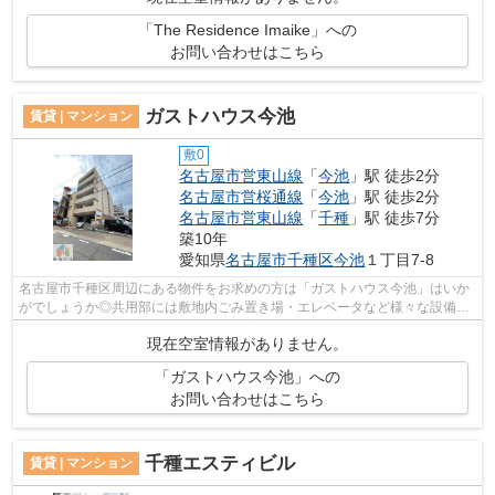
「The Residence Imaike」への
お問い合わせはこちら
ガストハウス今池
賃貸 | マンション
敷0
名古屋市営東山線
「
今池
」駅 徒歩2分
名古屋市営桜通線
「
今池
」駅 徒歩2分
名古屋市営東山線
「
千種
」駅 徒歩7分
築10年
愛知県
名古屋市千種区
今池
１丁目7-8
名古屋市千種区周辺にある物件をお求めの方は「ガストハウス今池」はいか
がでしょうか◎共用部には敷地内ごみ置き場・エレベータなど様々な設備や
サービスが揃っているので便利です◎高...
現在空室情報がありません。
「ガストハウス今池」への
お問い合わせはこちら
千種エスティビル
賃貸 | マンション