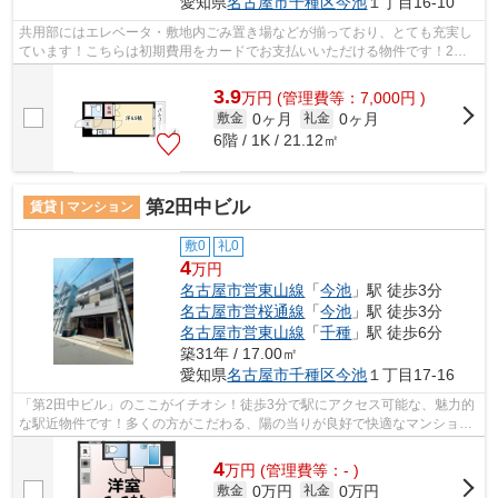
愛知県
名古屋市千種区
今池
１丁目16-10
共用部にはエレベータ・敷地内ごみ置き場などが揃っており、とても充実し
ています！こちらは初期費用をカードでお支払いいただける物件です！2駅
利用可能な物件で目的地に応じて路線を...
3.9
万
円
(管理費等：7,000円 )
0ヶ月
0ヶ月
敷金
礼金
6階 / 1K / 21.12㎡
第2田中ビル
賃貸 | マンション
敷0
礼0
4
万円
名古屋市営東山線
「
今池
」駅 徒歩3分
名古屋市営桜通線
「
今池
」駅 徒歩3分
名古屋市営東山線
「
千種
」駅 徒歩6分
築31年 / 17.00㎡
愛知県
名古屋市千種区
今池
１丁目17-16
「第2田中ビル」のここがイチオシ！徒歩3分で駅にアクセス可能な、魅力的
な駅近物件です！多くの方がこだわる、陽の当りが良好で快適なマンション
です！こちらはマンションタイプにな...
4
万
円
(管理費等：- )
0万円
0万円
敷金
礼金