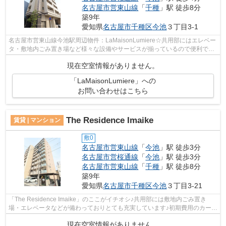
名古屋市営東山線
「
千種
」駅 徒歩8分
築9年
愛知県
名古屋市千種区
今池
３丁目3-1
名古屋市営東山線今池駅周辺物件：LaMaisonLumiere☆共用部にはエレベー
タ・敷地内ごみ置き場など様々な設備やサービスが揃っているので便利です
☆2駅利用可能な利便性の高いマンション...
現在空室情報がありません。
「LaMaisonLumiere」への
お問い合わせはこちら
The Residence Imaike
賃貸 | マンション
敷0
名古屋市営東山線
「
今池
」駅 徒歩3分
名古屋市営桜通線
「
今池
」駅 徒歩3分
名古屋市営東山線
「
千種
」駅 徒歩8分
築9年
愛知県
名古屋市千種区
今池
３丁目3-21
「The Residence Imaike」のここがイチオシ♪共用部には敷地内ごみ置き
場・エレベータなどが備わっておりとても充実しています♪初期費用のカード
決済ができます♪この物件は駅から徒歩4...
現在空室情報がありません。