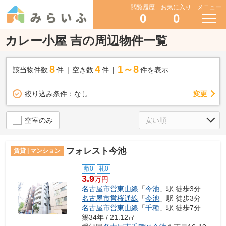
閲覧履歴
お気に入り
メニュー
0
0
カレー小屋 吉の周辺物件一覧
8
4
1～8
該当物件数
件
空き数
件
件を表示
変更
絞り込み条件：
なし
空室のみ
フォレスト今池
賃貸 | マンション
敷0
礼0
3.9
万円
名古屋市営東山線
「
今池
」駅 徒歩3分
名古屋市営桜通線
「
今池
」駅 徒歩3分
名古屋市営東山線
「
千種
」駅 徒歩7分
築34年 / 21.12㎡