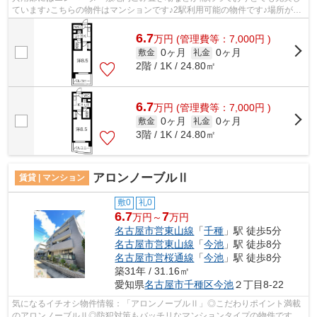
ています♪こちらの物件はマンションです♪2駅利用可能の物件です♪場所が平
坦なのは、ランニングをする上で抑え...
6.7
万
円
(管理費等：7,000円 )
0ヶ月
0ヶ月
敷金
礼金
2階 / 1K / 24.80㎡
6.7
万
円
(管理費等：7,000円 )
0ヶ月
0ヶ月
敷金
礼金
3階 / 1K / 24.80㎡
アロンノーブルⅡ
賃貸 | マンション
敷0
礼0
6.7
7
万円～
万円
名古屋市営東山線
「
千種
」駅 徒歩5分
名古屋市営東山線
「
今池
」駅 徒歩8分
名古屋市営桜通線
「
今池
」駅 徒歩8分
築31年 / 31.16㎡
愛知県
名古屋市千種区
今池
２丁目8-22
気になるイチオシ物件情報：「アロンノーブルⅡ」◎こだわりポイント満載
のアロンノーブルⅡ◎防犯対策もバッチリなマンションタイプの物件です◎