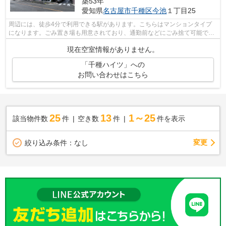
築53年
愛知県
名古屋市千種区
今池
１丁目25
周辺には、徒歩4分で利用できる駅があります。こちらはマンションタイプ
になります。ごみ置き場も用意されており、通勤前などにごみ捨て可能で
す。こちらのマンションからは2駅が近く...
現在空室情報がありません。
「千種ハイツ」への
お問い合わせはこちら
25
13
1～25
該当物件数
件
空き数
件
件を表示
変更
絞り込み条件：
なし