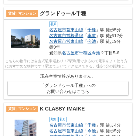
グランドゥール千種
賃貸 | マンション
礼0
名古屋市営東山線
「
千種
」駅 徒歩5分
名古屋市営桜通線
「
車道
」駅 徒歩12分
名古屋市営東山線
「
今池
」駅 徒歩9分
築9年
愛知県
名古屋市千種区
今池
２丁目5-6
こちらの物件には自走式駐車場あり！2駅利用できるので電車をよく使う方
におすすめな物件です！駅まで歩いてアクセスできる、徒歩5分の距離に立
地する物件です！こちらの物件から出て1...
現在空室情報がありません。
「グランドゥール千種」への
お問い合わせはこちら
K CLASSY IMAIKE
賃貸 | マンション
敷0
礼0
名古屋市営東山線
「
千種
」駅 徒歩4分
名古屋市営東山線
「
今池
」駅 徒歩5分