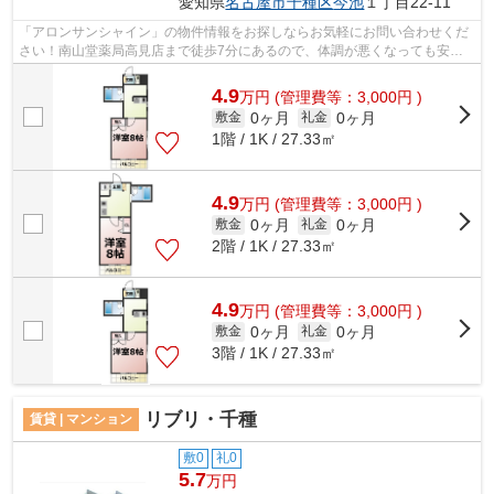
愛知県
名古屋市千種区
今池
１丁目22-11
「アロンサンシャイン」の物件情報をお探しならお気軽にお問い合わせくだ
さい！南山堂薬局高見店まで徒歩7分にあるので、体調が悪くなっても安
心！場所が平坦なのは、ランニングをする...
4.9
万
円
(管理費等：3,000円 )
0ヶ月
0ヶ月
敷金
礼金
1階 / 1K / 27.33㎡
4.9
万
円
(管理費等：3,000円 )
0ヶ月
0ヶ月
敷金
礼金
2階 / 1K / 27.33㎡
4.9
万
円
(管理費等：3,000円 )
0ヶ月
0ヶ月
敷金
礼金
3階 / 1K / 27.33㎡
リブリ・千種
賃貸 | マンション
敷0
礼0
5.7
万円