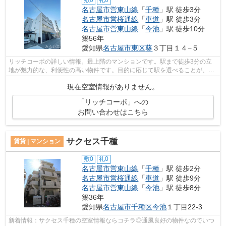
敷0
礼0
名古屋市営東山線
「
千種
」駅 徒歩3分
名古屋市営桜通線
「
車道
」駅 徒歩3分
名古屋市営東山線
「
今池
」駅 徒歩10分
築56年
愛知県
名古屋市東区
葵
３丁目１４−５
リッチコーポの詳しい情報。最上階のマンションです。駅まで徒歩3分の立
地が魅力的な、利便性の高い物件です。目的に応じて駅を選べることが、2
駅利用できるこの物件のメリットです。...
現在空室情報がありません。
「リッチコーポ」への
お問い合わせはこちら
サクセス千種
賃貸 | マンション
敷0
礼0
名古屋市営東山線
「
千種
」駅 徒歩2分
名古屋市営桜通線
「
車道
」駅 徒歩9分
名古屋市営東山線
「
今池
」駅 徒歩8分
築36年
愛知県
名古屋市千種区
今池
１丁目22-3
新着情報：サクセス千種の空室情報ならコチラ◎通風良好の物件なのでいつ