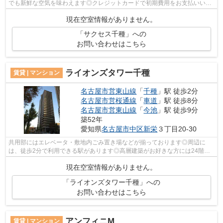
でも新鮮な空気を味わえます◎クレジットカードで初期費用をお支払いいた
だける物件です◎駅まで平坦な物件で、ラ...
現在空室情報がありません。
「サクセス千種」への
お問い合わせはこちら
ライオンズタワー千種
賃貸 | マンション
名古屋市営東山線
「
千種
」駅 徒歩2分
名古屋市営桜通線
「
車道
」駅 徒歩8分
名古屋市営東山線
「
今池
」駅 徒歩9分
築52年
愛知県
名古屋市中区
新栄
３丁目20-30
共用部にはエレベータ・敷地内ごみ置き場などが揃っております◎周辺に
は、徒歩2分で利用できる駅があります◎高層建築がお好きな方には24階建
てのこちらの物件が好評です◎高い利便性の...
現在空室情報がありません。
「ライオンズタワー千種」への
お問い合わせはこちら
アンフィニM
賃貸 | マンション