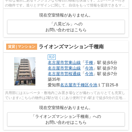
平坦な場所にあるマンションなら毎日の移動も快適です。エレベーター付き
の物件です。造りとデザインに関して、自信をもって情報を提供できるマン
ションです。徒歩5分に駅がある物件で...
現在空室情報がありません。
「八晃ビル」への
お問い合わせはこちら
ライオンズマンション千種南
賃貸 | マンション
礼0
名古屋市営東山線
「
千種
」駅 徒歩5分
名古屋市営東山線
「
今池
」駅 徒歩7分
名古屋市営桜通線
「
今池
」駅 徒歩7分
築35年
愛知県
名古屋市千種区
今池
１丁目25-8
共用部にはエレベータ・敷地内ごみ置き場などが備わっておりとても充実し
ています♪こちらの物件は2駅が近くにあり便利です♪駅まで徒歩5分の立地が
魅力的な、利便性の高い物件です♪地上...
現在空室情報がありません。
「ライオンズマンション千種南」への
お問い合わせはこちら