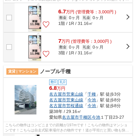
駅まで徒歩5分の立地が魅力的な、利便性の...
6.7
万
円
(管理費等：3,000円 )
0ヶ月
0ヶ月
敷金
礼金
1階 / 1R / 31.16㎡
7
万
円
(管理費等：3,000円 )
0ヶ月
0ヶ月
敷金
礼金
3階 / 1R / 31.16㎡
ノーブル千種
賃貸 | マンション
敷0
礼0
6.8
万円
名古屋市営東山線
「
千種
」駅 徒歩3分
名古屋市営東山線
「
今池
」駅 徒歩8分
名古屋市営桜通線
「
今池
」駅 徒歩8分
築38年 / 29.16㎡
愛知県
名古屋市千種区
今池
１丁目23-27
こちらの物件はコンビニまでの距離が197mです！こちらの物件はマンショ
ンです！こちらは自走式駐車場付きの物件です！道が平坦だと買い物も快適
にできますね！当社は、経験と知識が豊...