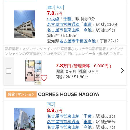
敷0
礼0
7.8
万円
中央線
「
千種
」駅 徒歩3分
名古屋市営桜通線
「
車道
」駅 徒歩10分
名古屋市営東山線
「
今池
」駅 徒歩9分
築53年 / 51.86㎡
愛知県
名古屋市千種区
今池
１丁目22-12
新着情報：メゾンサンシャインの空室情報ならコチラ◎新着情報：メゾンサ
ンシャインの空室情報ならコチラ◎共用部にはエレベータ・敷地内ごみ置き
場などが備わっておりとても充実してい...
7.8
万
円
(管理費等：6,000円 )
0ヶ月
0ヶ月
敷金
礼金
5階 / 2K / 51.86㎡
CORNES HOUSE NAGOYA
賃貸 | マンション
礼0
8.9
万円
名古屋市営東山線
「
千種
」駅 徒歩1分
名古屋市営桜通線
「
車道
」駅 徒歩6分
名古屋市営東山線
「
今池
」駅 徒歩7分