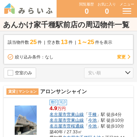
閲覧履歴
お気に入り
メニュー
0
0
あんかけ家千種駅前店の周辺物件一覧
25
13
1～25
該当物件数
件
空き数
件
件を表示
変更
絞り込み条件：
なし
空室のみ
アロンサンシャイン
賃貸 | マンション
敷0
礼0
4.9
万円
名古屋市営東山線
「
千種
」駅 徒歩4分
名古屋市営東山線
「
今池
」駅 徒歩10分
名古屋市営桜通線
「
今池
」駅 徒歩10分
築40年 / 27.33㎡