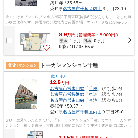
築11年 / 35.65㎡
愛知県
名古屋市千種区
内山
３丁目23-19
近くにはセブンイレブン 名古屋葵3丁目東店(徒歩6分)がありちょっとした買
い物に便利です！共用部には敷地内ごみ置き場・エレベータなどが備わって
おりとても充実しています！場所が平...
8.9
万
円
(管理費等：8,000円 )
1ヶ月
0ヶ月
敷金
礼金
9階 / 1R / 35.65㎡
トーカンマンション千種
賃貸 | マンション
敷0
礼0
12.5
万円
名古屋市営東山線
「
千種
」駅 徒歩1分
名古屋市営桜通線
「
車道
」駅 徒歩7分
名古屋市営東山線
「
今池
」駅 徒歩6分
築46年 / 50.37㎡
愛知県
名古屋市千種区
内山
３丁目25-6
ぜひ一度見ていただきたい、「トーカンマンション千種」です！トーカンマ
ンション千種：名古屋市営東山線千種駅にも近くて便利！共用部にはエレベ
ータ・敷地内ごみ置き場などが揃って...
12.5