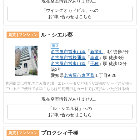
現在空室情報がありません。
「ウイングオカドビル」への
お問い合わせはこちら
ル・シエル葵
賃貸 | マンション
敷0
名古屋市営東山線
「
新栄町
」駅 徒歩7分
名古屋市営桜通線
「
車道
」駅 徒歩8分
名古屋市営東山線
「
千種
」駅 徒歩13分
築3年
愛知県
名古屋市東区
葵
１丁目9-28
共用部には敷地内ごみ置き場・エレベータなど様々な設備やサービスが揃っ
ているので便利です◎こちらは初期費用をカードでお支払いいただける物件
です◎教育環境の整う文教地区の物件で...
現在空室情報がありません。
「ル・シエル葵」への
お問い合わせはこちら
プロクシィ千種
賃貸 | マンション