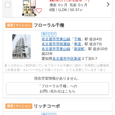
万
円
(管理費等：- )
0ヶ月
0ヶ月
敷金
礼金
6階 / 1LDK / 50.37㎡
フローラル千種
賃貸 | マンション
敷0
礼0
名古屋市営東山線
「
千種
」駅 徒歩4分
名古屋市営桜通線
「
車道
」駅 徒歩7分
名古屋市営東山線
「
新栄町
」駅 徒歩10分
築22年
愛知県
名古屋市中区
新栄
３丁目5-7
多くの方からご好評頂いているフローラル千種のご紹介！共用部には敷地内
ごみ置き場・エレベータなどが揃っており、とても充実しています！近くに
2駅ある、アクセスが良い物件です！徒...
現在空室情報がありません。
「フローラル千種」への
お問い合わせはこちら
リッチコーポ
賃貸 | マンション