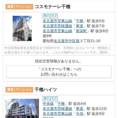
コスモナーレ千種
賃貸 | マンション
敷0
礼0
名古屋市営東山線
「
千種
」駅 徒歩5分
名古屋市営桜通線
「
車道
」駅 徒歩7分
名古屋市営東山線
「
新栄町
」駅 徒歩8分
築9年
愛知県
名古屋市中区
葵
３丁目21-10
中日信用金庫名古屋支店まで460mです。共用部にはエレベータ・敷地内ご
み置き場などが揃っております。こちらの物件はマンションです。2駅利用
できる場所にあるので利便性が高いです。...
現在空室情報がありません。
「コスモナーレ千種」への
お問い合わせはこちら
千種ハイツ
賃貸 | マンション
敷0
礼0
中央線
「
千種
」駅 徒歩4分
名古屋市営桜通線
「
車道
」駅 徒歩12分
名古屋市営東山線
「
今池
」駅 徒歩9分