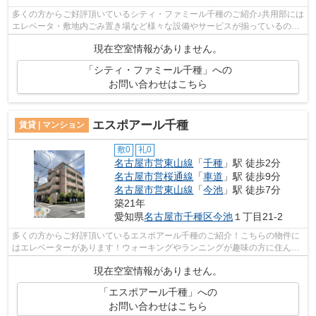
多くの方からご好評頂いているシティ・ファミール千種のご紹介♪共用部には
エレベータ・敷地内ごみ置き場など様々な設備やサービスが揃っているので
便利です♪こちらはマンションタイプ...
現在空室情報がありません。
「シティ・ファミール千種」への
お問い合わせはこちら
エスポアール千種
賃貸 | マンション
敷0
礼0
名古屋市営東山線
「
千種
」駅 徒歩2分
名古屋市営桜通線
「
車道
」駅 徒歩9分
名古屋市営東山線
「
今池
」駅 徒歩7分
築21年
愛知県
名古屋市千種区
今池
１丁目21-2
多くの方からご好評頂いているエスポアール千種のご紹介！こちらの物件に
はエレベーターがあります！ウォーキングやランニングが趣味の方に住んで
もらいたいのが平坦な場所にあるマン...
現在空室情報がありません。
「エスポアール千種」への
お問い合わせはこちら