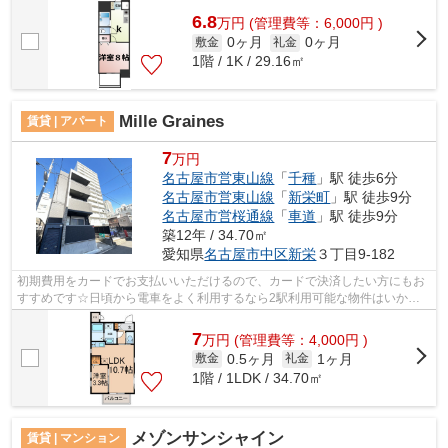
6.8
万
円
(管理費等：6,000円 )
0ヶ月
0ヶ月
敷金
礼金
1階 / 1K / 29.16㎡
Mille Graines
賃貸 | アパート
7
万円
名古屋市営東山線
「
千種
」駅 徒歩6分
名古屋市営東山線
「
新栄町
」駅 徒歩9分
名古屋市営桜通線
「
車道
」駅 徒歩9分
築12年 / 34.70㎡
愛知県
名古屋市中区
新栄
３丁目9-182
初期費用をカードでお支払いいただけるので、カードで決済したい方にもお
すすめです☆日頃から電車をよく利用するなら2駅利用可能な物件はいかが
でしょうか☆敷地内ごみ置き場は、ごみを...
7
万
円
(管理費等：4,000円 )
0.5ヶ月
1ヶ月
敷金
礼金
1階 / 1LDK / 34.70㎡
メゾンサンシャイン
賃貸 | マンション