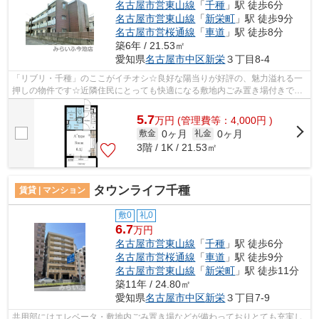
名古屋市営東山線
「
千種
」駅 徒歩6分
名古屋市営東山線
「
新栄町
」駅 徒歩9分
名古屋市営桜通線
「
車道
」駅 徒歩8分
築6年 / 21.53㎡
愛知県
名古屋市中区
新栄
３丁目8-4
「リブリ・千種」のここがイチオシ☆良好な陽当りが好評の、魅力溢れる一
押しの物件です☆近隣住民にとっても快適になる敷地内ごみ置き場付きです
☆令和2年築のコチラの物件は、落ち着き...
5.7
万
円
(管理費等：4,000円 )
0ヶ月
0ヶ月
敷金
礼金
3階 / 1K / 21.53㎡
タウンライフ千種
賃貸 | マンション
敷0
礼0
6.7
万円
名古屋市営東山線
「
千種
」駅 徒歩6分
名古屋市営桜通線
「
車道
」駅 徒歩9分
名古屋市営東山線
「
新栄町
」駅 徒歩11分
築11年 / 24.80㎡
愛知県
名古屋市中区
新栄
３丁目7-9
共用部にはエレベータ・敷地内ごみ置き場などが備わっておりとても充実し