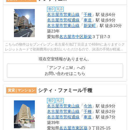
敷0
礼0
名古屋市営東山線
「
千種
」駅 徒歩6分
名古屋市営桜通線
「
車道
」駅 徒歩9分
名古屋市営東山線
「
新栄町
」駅 徒歩10分
築23年
愛知県
名古屋市中区
新栄
３丁目7-3
こちらの物件はセブンイレブン 名古屋今池2丁目店まで468mにあります☆ク
レジットカードで初期費用がお支払いいただけるので、決済の手間が軽減で
きます☆こちらの物件はマンションです☆...
現在空室情報がありません。
「アンフィニM」への
お問い合わせはこちら
シティ・ファミール千種
賃貸 | マンション
敷0
礼0
名古屋市営東山線
「
今池
」駅 徒歩9分
名古屋市営東山線
「
千種
」駅 徒歩2分
名古屋市営桜通線
「
車道
」駅 徒歩7分
築39年
愛知県
名古屋市東区
葵
３丁目25-15