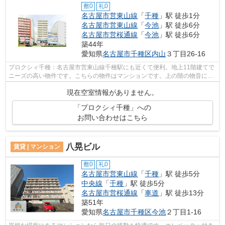
敷0
礼0
名古屋市営東山線
「
千種
」駅 徒歩1分
名古屋市営東山線
「
今池
」駅 徒歩6分
名古屋市営桜通線
「
今池
」駅 徒歩6分
築44年
愛知県
名古屋市千種区
内山
３丁目26-16
プロクシィ千種：名古屋市営東山線千種駅にも近くて便利。地上11階建てで
ニーズの高い物件です。こちらの物件はマンションです。上の階の物音に悩
んでいる方は、上階無しの物件はいか...
現在空室情報がありません。
「プロクシィ千種」への
お問い合わせはこちら
八晃ビル
賃貸 | マンション
敷0
礼0
名古屋市営東山線
「
千種
」駅 徒歩5分
中央線
「
千種
」駅 徒歩5分
名古屋市営桜通線
「
車道
」駅 徒歩13分
築51年
愛知県
名古屋市千種区
今池
２丁目1-16