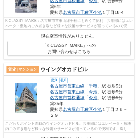
名古屋市営桜通線
「
今池
」駅 徒歩5分
築6年
愛知県
名古屋市千種区
今池
１丁目18-4
K CLASSY IMAIKE：名古屋市営東山線千種にも近くて便利！共用部にはエレ
ベータ・敷地内ごみ置き場など様々な設備やサービスが揃っているので便利
です！2駅利用可能な物件で移動範囲が...
現在空室情報がありません。
「K CLASSY IMAIKE」への
お問い合わせはこちら
ウイングオカドビル
賃貸 | マンション
敷0
礼0
名古屋市営東山線
「
千種
」駅 徒歩5分
名古屋市営東山線
「
今池
」駅 徒歩5分
名古屋市営桜通線
「
今池
」駅 徒歩5分
築35年
愛知県
名古屋市千種区
今池
１丁目２６－
２９
こだわりポイント満載のウイングオカドビル。共用部にはエレベータ・敷地
内ごみ置き場など様々な設備やサービスが揃っているので便利です。造りと
デザインに関して、自信をもって情報...