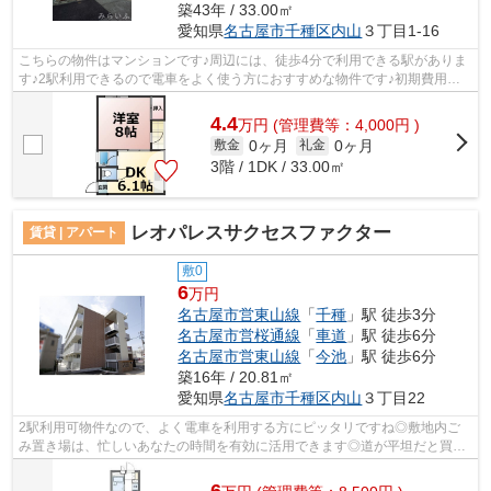
築43年 / 33.00㎡
愛知県
名古屋市千種区
内山
３丁目1-16
こちらの物件はマンションです♪周辺には、徒歩4分で利用できる駅がありま
す♪2駅利用できるので電車をよく使う方におすすめな物件です♪初期費用を
カードでお支払いいただけるので、カー...
4.4
万
円
(管理費等：4,000円 )
0ヶ月
0ヶ月
敷金
礼金
3階 / 1DK / 33.00㎡
レオパレスサクセスファクター
賃貸 | アパート
敷0
6
万円
名古屋市営東山線
「
千種
」駅 徒歩3分
名古屋市営桜通線
「
車道
」駅 徒歩6分
名古屋市営東山線
「
今池
」駅 徒歩6分
築16年 / 20.81㎡
愛知県
名古屋市千種区
内山
３丁目22
2駅利用可物件なので、よく電車を利用する方にピッタリですね◎敷地内ご
み置き場は、忙しいあなたの時間を有効に活用できます◎道が平坦だと買い
物も快適にできますね◎周辺には、徒歩3分...
6