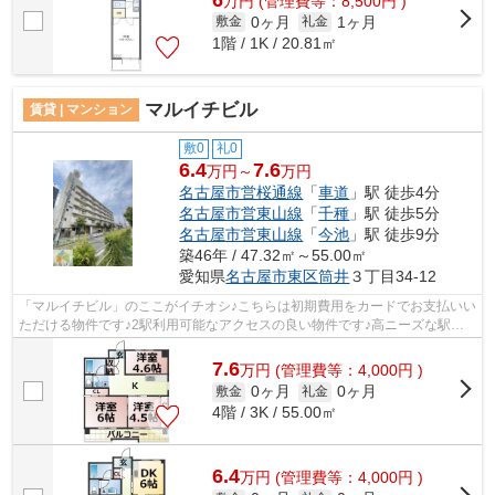
万
円
(管理費等：8,500円 )
0ヶ月
1ヶ月
敷金
礼金
1階 / 1K / 20.81㎡
マルイチビル
賃貸 | マンション
敷0
礼0
6.4
7.6
万円～
万円
名古屋市営桜通線
「
車道
」駅 徒歩4分
名古屋市営東山線
「
千種
」駅 徒歩5分
名古屋市営東山線
「
今池
」駅 徒歩9分
築46年 / 47.32㎡～55.00㎡
愛知県
名古屋市東区
筒井
３丁目34-12
「マルイチビル」のここがイチオシ♪こちらは初期費用をカードでお支払いい
ただける物件です♪2駅利用可能なアクセスの良い物件です♪高ニーズな駅近
の物件で、徒歩4分で駅に行くことがで...
7.6
万
円
(管理費等：4,000円 )
0ヶ月
0ヶ月
敷金
礼金
4階 / 3K / 55.00㎡
6.4
万
円
(管理費等：4,000円 )