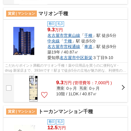
マリオン千種
賃貸 | マンション
敷0
礼0
9.3
万円
名古屋市営東山線
「
千種
」駅 徒歩5分
中央線
「
千種
」駅 徒歩5分
名古屋市営桜通線
「
車道
」駅 徒歩9分
築19年 / 40.87㎡
愛知県
名古屋市中区
新栄
３丁目9-10
こだわりポイント満載のマリオン千種！薬や日用品を買うのに便利なV・
drug 新栄店まで、393mです！駅まで徒歩5分の立地が魅力的な、利便性の高
い物件です！こちらの物件はエレベーター...
9.3
万
円
(管理費等：7,000円 )
0ヶ月
0ヶ月
敷金
礼金
10階 / 1LDK / 40.87㎡
トーカンマンション千種
賃貸 | マンション
敷0
礼0
12.5
万円