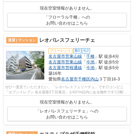
2駅ある、アクセスが良い物件です！徒...
現在空室情報がありません。
「フローラル千種」への
お問い合わせはこちら
レオパレスフェリーチェ
賃貸 | マンション
フリーレント
敷0
礼0
名古屋市営東山線
「
千種
」駅 徒歩4分
名古屋市営東山線
「
今池
」駅 徒歩5分
名古屋市営桜通線
「
今池
」駅 徒歩5分
築16年
愛知県
名古屋市千種区
内山
３丁目16-3
ぜひ一度見ていただきたい、「レオパレスフェリーチェ」です◎コンビニ
「セブンイレブン 名古屋葵3丁目東店」が437m以内にある物件です◎2駅利
用可能でとても利便性の高い物件です◎こち...
現在空室情報がありません。
「レオパレスフェリーチェ」への
お問い合わせはこちら