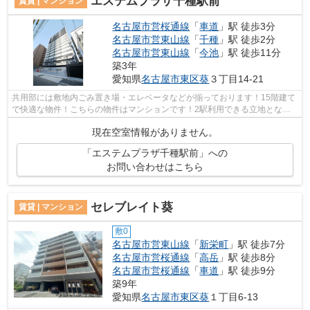
エステムプラザ千種駅前
賃貸 | マンション
名古屋市営桜通線
「
車道
」駅 徒歩3分
名古屋市営東山線
「
千種
」駅 徒歩2分
名古屋市営東山線
「
今池
」駅 徒歩11分
築3年
愛知県
名古屋市東区
葵
３丁目14-21
共用部には敷地内ごみ置き場・エレベータなどが揃っております！15階建て
で快適な物件！こちらの物件はマンションです！2駅利用できる立地となっ
ていて、アクセスが良いです！2023年築...
現在空室情報がありません。
「エステムプラザ千種駅前」への
お問い合わせはこちら
セレブレイト葵
賃貸 | マンション
敷0
名古屋市営東山線
「
新栄町
」駅 徒歩7分
名古屋市営桜通線
「
高岳
」駅 徒歩8分
名古屋市営桜通線
「
車道
」駅 徒歩9分
築9年
愛知県
名古屋市東区
葵
１丁目6-13