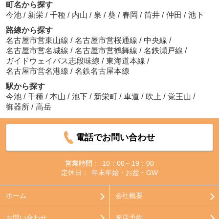
町名から探す
今池
/
新栄
/
千種
/
内山
/
泉
/
葵
/
春岡
/
筒井
/
仲田
/
池下
路線から探す
名古屋市営東山線
/
名古屋市営桜通線
/
中央線
/
名古屋市営名城線
/
名古屋市営鶴舞線
/
名鉄瀬戸線
/
ガイドウェイバス志段味線
/
東海道本線
/
名古屋市営名港線
/
名鉄名古屋本線
駅から探す
今池
/
千種
/
本山
/
池下
/
新栄町
/
車道
/
吹上
/
覚王山
/
御器所
/
高岳
電話でお問い合わせ
営業時間：
10：00～19：00
定休日：
年末年始・お盆・GW
ホーム
会社概要
お問い合わせ
来店予約