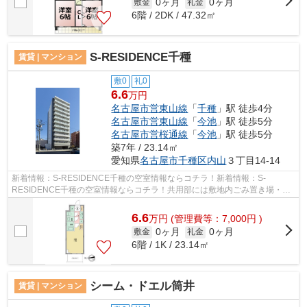
0ヶ月
0ヶ月
敷金
礼金
6階 / 2DK / 47.32㎡
S-RESIDENCE千種
賃貸 | マンション
敷0
礼0
6.6
万円
名古屋市営東山線
「
千種
」駅 徒歩4分
名古屋市営東山線
「
今池
」駅 徒歩5分
名古屋市営桜通線
「
今池
」駅 徒歩5分
築7年 / 23.14㎡
愛知県
名古屋市千種区
内山
３丁目14-14
新着情報：S-RESIDENCE千種の空室情報ならコチラ！新着情報：S-
RESIDENCE千種の空室情報ならコチラ！共用部には敷地内ごみ置き場・エ
レベータなど様々な設備やサービスが揃っているの...
6.6
万
円
(管理費等：7,000円 )
0ヶ月
0ヶ月
敷金
礼金
6階 / 1K / 23.14㎡
シーム・ドエル筒井
賃貸 | マンション