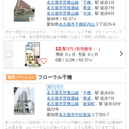
名古屋市営東山線
「
千種
」駅 徒歩1分
名古屋市営桜通線
「
車道
」駅 徒歩7分
名古屋市営東山線
「
今池
」駅 徒歩6分
築46年 / 50.37㎡
愛知県
名古屋市千種区
内山
３丁目25-6
ぜひ一度見ていただきたい、「トーカンマンション千種」です！トーカンマ
ンション千種：名古屋市営東山線千種駅にも近くて便利！共用部にはエレベ
ータ・敷地内ごみ置き場などが揃って...
12.5
万
円
(管理費等：- )
0ヶ月
0ヶ月
敷金
礼金
6階 / 1LDK / 50.37㎡
フローラル千種
賃貸 | マンション
敷0
礼0
名古屋市営東山線
「
千種
」駅 徒歩4分
名古屋市営桜通線
「
車道
」駅 徒歩7分
名古屋市営東山線
「
新栄町
」駅 徒歩10分
築22年
愛知県
名古屋市中区
新栄
３丁目5-7
多くの方からご好評頂いているフローラル千種のご紹介！共用部には敷地内
ごみ置き場・エレベータなどが揃っており、とても充実しています！近くに