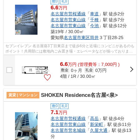
敷0
礼0
6.6
万円
名古屋市営桜通線
「
車道
」駅 徒歩2分
名古屋市営東山線
「
千種
」駅 徒歩7分
名古屋市営東山線
「
今池
」駅 徒歩12分
築19年 / 30.00㎡
愛知県
名古屋市東区
筒井
３丁目28-25
セブンイレブン 名古屋葵3丁目東店まで徒歩6分と近場にコンビニがあるのも
ポイント！共用部には敷地内ごみ置き場・エレベータなどが揃っておりま
す！周辺には、徒歩2分で利用できる駅...
6.6
万
円
(管理費等：7,000円 )
0ヶ月
0万円
敷金
礼金
4階 / 1R / 30.00㎡
SHOKEN Residence名古屋<泉>
賃貸 | マンション
敷0
礼0
7.1
万円
名古屋市営桜通線
「
高岳
」駅 徒歩4分
名古屋市営東山線
「
新栄町
」駅 徒歩11分
名古屋市営名城線
「
久屋大通
」駅 徒歩13
分