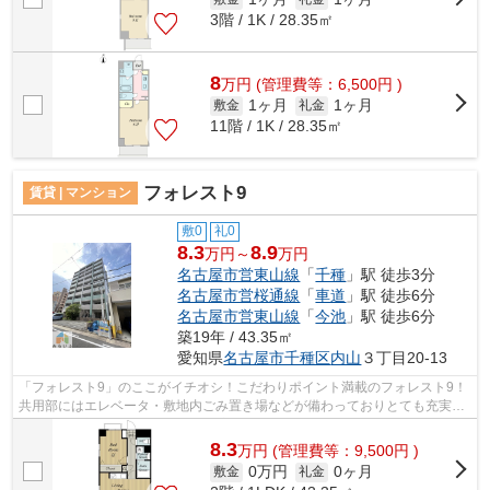
3階 / 1K / 28.35㎡
8
万
円
(管理費等：6,500円 )
1ヶ月
1ヶ月
敷金
礼金
11階 / 1K / 28.35㎡
フォレスト9
賃貸 | マンション
敷0
礼0
8.3
8.9
万円～
万円
名古屋市営東山線
「
千種
」駅 徒歩3分
名古屋市営桜通線
「
車道
」駅 徒歩6分
名古屋市営東山線
「
今池
」駅 徒歩6分
築19年 / 43.35㎡
愛知県
名古屋市千種区
内山
３丁目20-13
「フォレスト9」のここがイチオシ！こだわりポイント満載のフォレスト9！
共用部にはエレベータ・敷地内ごみ置き場などが備わっておりとても充実し
ています！初期費用はカードで決済い...
8.3
万
円
(管理費等：9,500円 )
0万円
0ヶ月
敷金
礼金