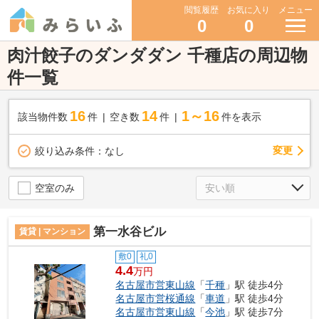
閲覧履歴
お気に入り
メニュー
0
0
肉汁餃子のダンダダン 千種店の周辺物
件一覧
16
14
1～16
該当物件数
件
空き数
件
件を表示
変更
絞り込み条件：
なし
空室のみ
第一水谷ビル
賃貸 | マンション
敷0
礼0
4.4
万円
名古屋市営東山線
「
千種
」駅 徒歩4分
名古屋市営桜通線
「
車道
」駅 徒歩4分
名古屋市営東山線
「
今池
」駅 徒歩7分