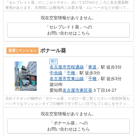
「セレブレイト葵」のここがイチオシ。歩いて157mのところに名古屋葵郵
便局があります。共用部には敷地内ごみ置き場・エレベータなどが揃ってお
ります。クレジットカードで初期費用が...
現在空室情報がありません。
「セレブレイト葵」への
お問い合わせはこちら
ボナール葵
賃貸 | マンション
敷0
名古屋市営桜通線
「
車道
」駅 徒歩3分
中央線
「
千種
」駅 徒歩3分
名古屋市営東山線
「
千種
」駅 徒歩3分
築10年
愛知県
名古屋市東区
葵
３丁目14-27
当社イチオシの物件の「ボナール葵」☆ぜひ一度ご覧ください☆防犯対策も
バッチリなマンションタイプの物件です☆忙しい日でもゴミ出しをサクッと
終えられるように、敷地内にゴミ置き場を...
現在空室情報がありません。
「ボナール葵」への
お問い合わせはこちら