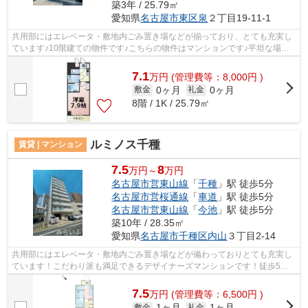
築3年 / 25.79㎡
愛知県
名古屋市東区
泉
２丁目19-11-1
共用部にはエレベータ・敷地内ごみ置き場などが揃っており、とても充実し
ています♪10階建ての物件です♪こちらの物件はマンションです♪平坦な場所
にあるマンションなら毎日の移動も快適...
7.1
万
円
(管理費等：8,000円 )
0ヶ月
0ヶ月
敷金
礼金
8階 / 1K / 25.79㎡
ルミノス千種
賃貸 | マンション
7.5
8
万円～
万円
名古屋市営東山線
「
千種
」駅 徒歩5分
名古屋市営桜通線
「
車道
」駅 徒歩5分
名古屋市営東山線
「
今池
」駅 徒歩5分
築10年 / 28.35㎡
愛知県
名古屋市千種区
内山
３丁目2-14
共用部にはエレベータ・敷地内ごみ置き場などが備わっておりとても充実し
ています！こだわり派も満足できるデザイナーズマンションです！徒歩5分
の位置に駅がある物件です！駐車場は物...
7.5
万
円
(管理費等：6,500円 )
1ヶ月
1ヶ月
敷金
礼金