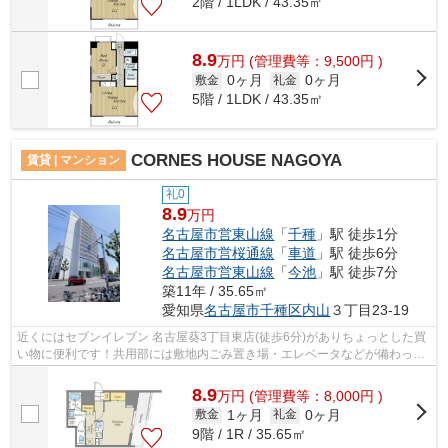
2階 / 1LDK / 43.35㎡
8.9
万
円
(管理費等：9,500円 )
0ヶ月
0ヶ月
敷金
礼金
5階 / 1LDK / 43.35㎡
CORNES HOUSE NAGOYA
賃貸 | マンション
礼0
8.9
万円
名古屋市営東山線
「
千種
」駅 徒歩1分
名古屋市営桜通線
「
車道
」駅 徒歩6分
名古屋市営東山線
「
今池
」駅 徒歩7分
築11年 / 35.65㎡
愛知県
名古屋市千種区
内山
３丁目23-19
近くにはセブンイレブン 名古屋葵3丁目東店(徒歩6分)がありちょっとした買
い物に便利です！共用部には敷地内ごみ置き場・エレベータなどが備わって
おりとても充実しています！場所が平...
8.9
万
円
(管理費等：8,000円 )
1ヶ月
0ヶ月
敷金
礼金
9階 / 1R / 35.65㎡