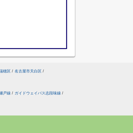
瑞穂区
/
名古屋市天白区
/
瀬戸線
/
ガイドウェイバス志段味線
/