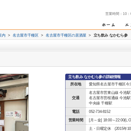
営業時間：
10：
案内
>
名古屋市千種区
>
名古屋市千種区の居酒屋
>
立ち飲み なかむら参
立ち飲み なかむら参の詳細情報
所在地
愛知県名古屋市千種区今池１
名古屋市営東山線 今池駅
交通
名古屋市営桜通線 今池駅
中央線 千種駅
電話
052-734-8152
営業時間
[月～金] 18:00～22:00(L.O.
土・日曜定休 (2015年