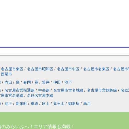
名古屋市東区
/
名古屋市昭和区
/
名古屋市中区
/
名古屋市名東区
/
名古屋市
西尾市
種
/
内山
/
泉
/
春岡
/
葵
/
筒井
/
仲田
/
池下
線
/
名古屋市営桜通線
/
中央線
/
名古屋市営名城線
/
名古屋市営鶴舞線
/
名鉄
古屋市営名港線
/
名鉄名古屋本線
山
/
池下
/
新栄町
/
車道
/
吹上
/
覚王山
/
御器所
/
高岳
着のみらいふへ！エリア情報も満載！