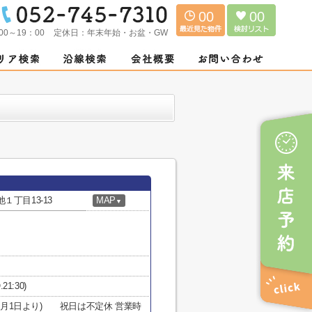
00
00
00～19：00
定休日：
年末年始・お盆・GW
丁目13-13
MAP
▼
21:30)
10月1日より) 祝日は不定休 営業時