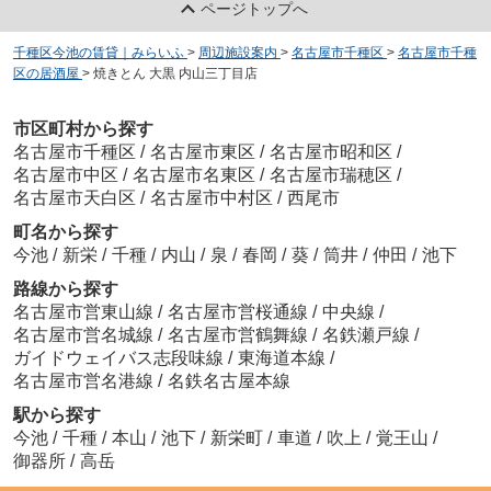
ページトップへ
千種区今池の賃貸｜みらいふ
>
周辺施設案内
>
名古屋市千種区
>
名古屋市千種
区の居酒屋
>
焼きとん 大黒 内山三丁目店
市区町村から探す
名古屋市千種区
/
名古屋市東区
/
名古屋市昭和区
/
名古屋市中区
/
名古屋市名東区
/
名古屋市瑞穂区
/
名古屋市天白区
/
名古屋市中村区
/
西尾市
町名から探す
今池
/
新栄
/
千種
/
内山
/
泉
/
春岡
/
葵
/
筒井
/
仲田
/
池下
路線から探す
名古屋市営東山線
/
名古屋市営桜通線
/
中央線
/
名古屋市営名城線
/
名古屋市営鶴舞線
/
名鉄瀬戸線
/
ガイドウェイバス志段味線
/
東海道本線
/
名古屋市営名港線
/
名鉄名古屋本線
駅から探す
今池
/
千種
/
本山
/
池下
/
新栄町
/
車道
/
吹上
/
覚王山
/
御器所
/
高岳