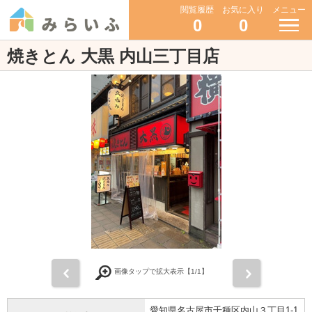
閲覧履歴
お気に入り
メニュー
0
0
焼きとん 大黒 内山三丁目店
前
次
画像タップで拡大表示【
1
/1】
愛知県名古屋市千種区内山３丁目1-1