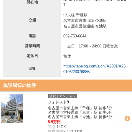
所在地
7
中央線 千種駅
交通
名古屋市営東山線 今池駅
名古屋市営桜通線 今池駅
電話
052-753-6644
営業時間
［全日］17:00～24:00 日曜営業
定休日
無休
https://tabelog.com/aichi/A2301/A23
URL
0106/23076886/
施設周辺の物件
賃貸｜マンション
フォレスト9
名古屋市営東山線「千種」駅 徒歩3分
名古屋市営桜通線「車道」駅 徒歩6分
名古屋市営東山線「今池」駅 徒歩6分
8.9万円
間取:
1LDK
建物面積:
- / 13.11坪