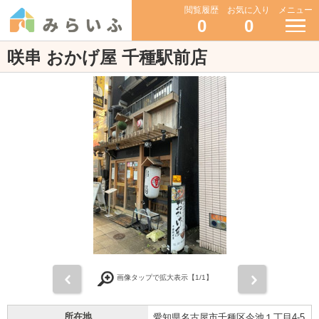
閲覧履歴
お気に入り
メニュー
0
0
咲串 おかげ屋 千種駅前店
前
次
画像タップで拡大表示【
1
/1】
所在地
愛知県名古屋市千種区今池１丁目4-5