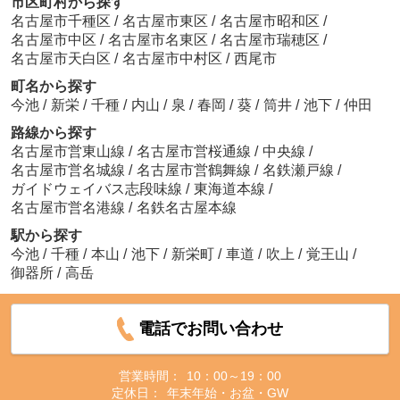
市区町村から探す
名古屋市千種区
/
名古屋市東区
/
名古屋市昭和区
/
名古屋市中区
/
名古屋市名東区
/
名古屋市瑞穂区
/
名古屋市天白区
/
名古屋市中村区
/
西尾市
町名から探す
今池
/
新栄
/
千種
/
内山
/
泉
/
春岡
/
葵
/
筒井
/
池下
/
仲田
路線から探す
名古屋市営東山線
/
名古屋市営桜通線
/
中央線
/
名古屋市営名城線
/
名古屋市営鶴舞線
/
名鉄瀬戸線
/
ガイドウェイバス志段味線
/
東海道本線
/
名古屋市営名港線
/
名鉄名古屋本線
駅から探す
今池
/
千種
/
本山
/
池下
/
新栄町
/
車道
/
吹上
/
覚王山
/
御器所
/
高岳
電話でお問い合わせ
営業時間：
10：00～19：00
定休日：
年末年始・お盆・GW