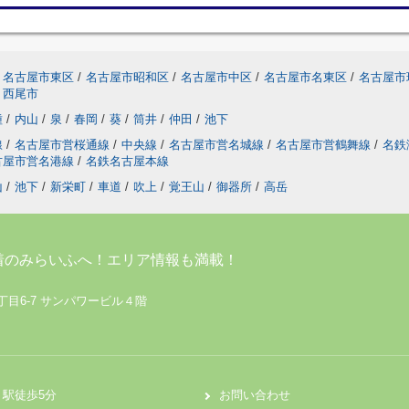
名古屋市東区
/
名古屋市昭和区
/
名古屋市中区
/
名古屋市名東区
/
名古屋市
西尾市
種
/
内山
/
泉
/
春岡
/
葵
/
筒井
/
仲田
/
池下
線
/
名古屋市営桜通線
/
中央線
/
名古屋市営名城線
/
名古屋市営鶴舞線
/
名鉄
古屋市営名港線
/
名鉄名古屋本線
山
/
池下
/
新栄町
/
車道
/
吹上
/
覚王山
/
御器所
/
高岳
着のみらいふへ！エリア情報も満載！
丁目6-7 サンパワービル４階
駅徒歩5分
お問い合わせ