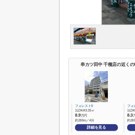
串カツ田中 千種店の近くの
フォレスト9
フォ
1LDK/43.35㎡
1LDK
8.9
8.3
万円
約269m／4分
約26
詳細を見る