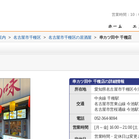
営業時間：
10：
案内
>
名古屋市千種区
>
名古屋市千種区の居酒屋
>
串カツ田中 千種店
串カツ田中 千種店の詳細情報
所在地
愛知県名古屋市千種区今池
中央線 千種駅
交通
名古屋市営東山線 今池駅
名古屋市営桜通線 今池駅
電話
052-364-9094
営業時間
[月～金] 16:00～21:00 
営業時間・定休日は変更