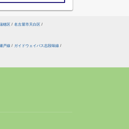
瑞穂区
/
名古屋市天白区
/
瀬戸線
/
ガイドウェイバス志段味線
/