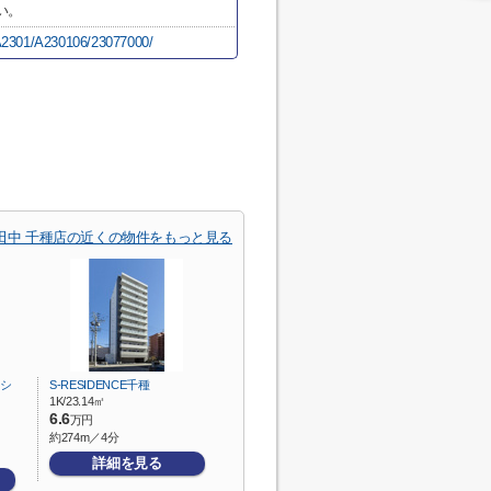
い。
i/A2301/A230106/23077000/
田中 千種店の近くの物件をもっと見る
シ
S-RESIDENCE千種
1K/23.14㎡
6.6
万円
約274m／4分
詳細を見る