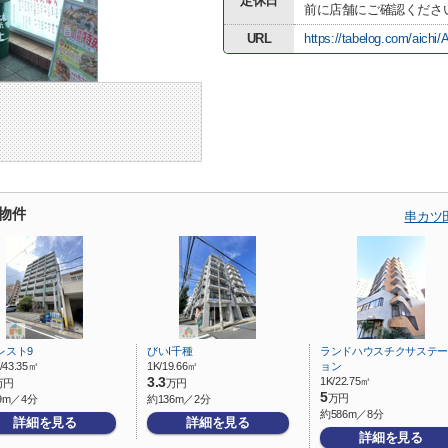
定休日
前に店舗にご確認くださ
URL
https://tabelog.com/aich
物件
串カツ
レスト9
びいI千種
ランドハウスチクサステー
/43.35㎡
1K/19.66㎡
ョン
3.3
1K/22.75㎡
万円
万円
5
万円
9m／4分
約136m／2分
約586m／8分
詳細を見る
詳細を見る
詳細を見る