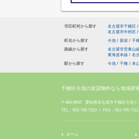
市区町村から探す
名古屋市千種区
/
名古屋市中村区
/
町名から探す
今池
/
新栄
/
千
路線から探す
名古屋市営東山
東海道本線
/
名
駅から探す
今池
/
千種
/
本
千種区今池の賃貸物件なら地域密
〒464-0850 愛知県名古屋市千種区今池１
TEL：052-745-7310 / FAX：052-745-7311
ホーム