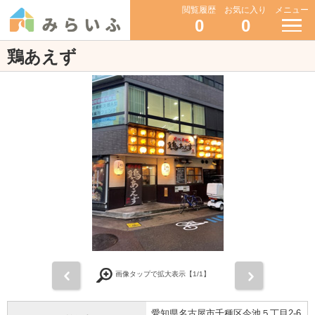
閲覧履歴
お気に入り
メニュー
0
0
鶏あえず
前
次
画像タップで拡大表示【
1
/1】
愛知県名古屋市千種区今池５丁目2-6