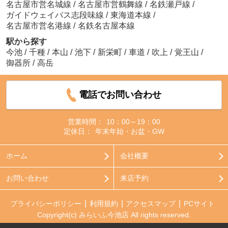
名古屋市営名城線
/
名古屋市営鶴舞線
/
名鉄瀬戸線
/
ガイドウェイバス志段味線
/
東海道本線
/
名古屋市営名港線
/
名鉄名古屋本線
駅から探す
今池
/
千種
/
本山
/
池下
/
新栄町
/
車道
/
吹上
/
覚王山
/
御器所
/
高岳
電話でお問い合わせ
営業時間：
10：00～19：00
定休日：
年末年始・お盆・GW
ホーム
会社概要
お問い合わせ
来店予約
プライバシーポリシー
利用規約
アクセスマップ
PCサイト
Copyright(c) みらいふ今池店 All rights reserved.