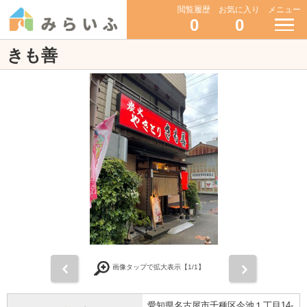
閲覧履歴
お気に入り
メニュー
0
0
きも善
前
次
画像タップで拡大表示【
1
/1】
愛知県名古屋市千種区今池１丁目14-