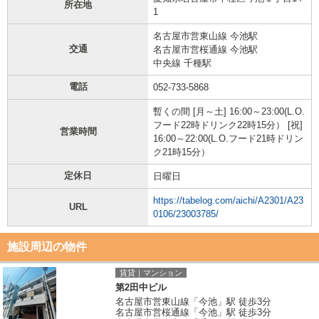
所在地
1
名古屋市営東山線 今池駅
交通
名古屋市営桜通線 今池駅
中央線 千種駅
電話
052-733-5868
暫くの間 [月～土] 16:00～23:00(L.O.
フード22時ドリンク22時15分） [祝]
営業時間
16:00～22:00(L.O.フード21時ドリン
ク21時15分）
定休日
日曜日
https://tabelog.com/aichi/A2301/A23
URL
0106/23003785/
施設周辺の物件
賃貸｜マンション
第2田中ビル
名古屋市営東山線「今池」駅 徒歩3分
名古屋市営桜通線「今池」駅 徒歩3分