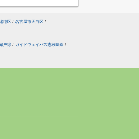
瑞穂区
/
名古屋市天白区
/
瀬戸線
/
ガイドウェイバス志段味線
/