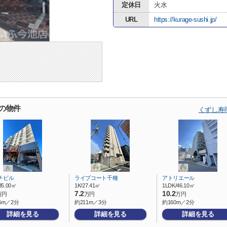
定休日
火水
URL
https://kurage-sushi.jp/
の物件
くずし寿
チビル
ライブコート千種
アトリエール
35.00㎡
1K/27.41㎡
1LDK/46.10㎡
7.2
10.2
万円
万円
万円
6m／2分
約211m／3分
約160m／2分
詳細を見る
詳細を見る
詳細を見る