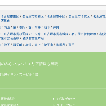
名古屋市東区
/
名古屋市昭和区
/
名古屋市中区
/
名古屋市名東区
/
名古屋市
西尾市
種
/
内山
/
泉
/
春岡
/
葵
/
筒井
/
池下
/
仲田
線
/
名古屋市営桜通線
/
中央線
/
名古屋市営名城線
/
名古屋市営鶴舞線
/
名鉄
古屋市営名港線
/
名鉄名古屋本線
山
/
池下
/
新栄町
/
車道
/
吹上
/
覚王山
/
御器所
/
高岳
着のみらいふへ！エリア情報も満載！
丁目6-7 サンパワービル４階
駅徒歩5分
お問い合わせ
家具家電付き
スタッフ紹介