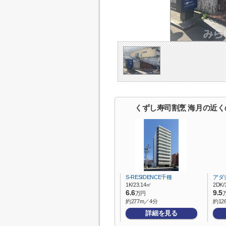
くずし寿司割烹 海月の近く
S-RESIDENCE千種
アダ
1K/23.14㎡
2DK/
6.6
9.5
万円
約277m／4分
約12
詳細を見る