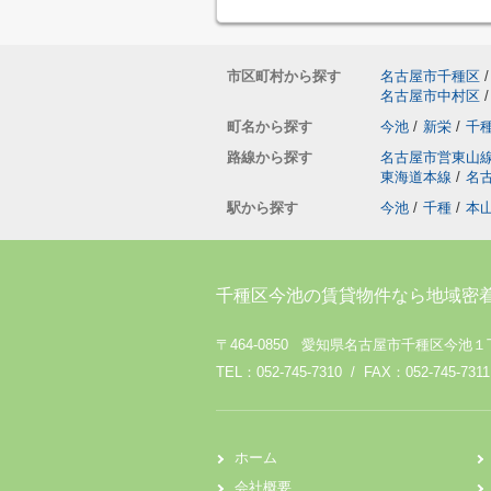
市区町村から探す
名古屋市千種区
/
名古屋市中村区
/
町名から探す
今池
/
新栄
/
千
路線から探す
名古屋市営東山
東海道本線
/
名
駅から探す
今池
/
千種
/
本
千種区今池の賃貸物件なら地域密
〒464-0850 愛知県名古屋市千種区今池１
TEL：052-745-7310 / FAX：052-745-7311
ホーム
会社概要