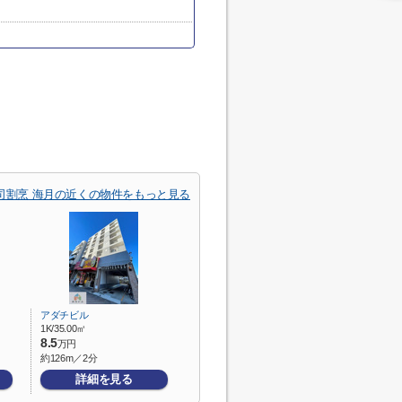
司割烹 海月の近くの物件をもっと見る
アダチビル
1K/35.00㎡
8.5
万円
約126m／2分
詳細を見る