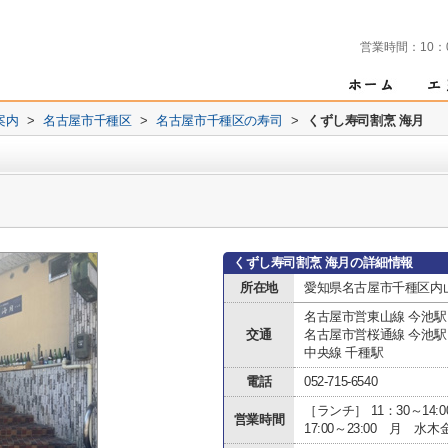
営業時間：
10：
案内
>
名古屋市千種区
>
名古屋市千種区の寿司
>
くずし寿司割烹 海月
くずし寿司割烹 海月の詳細情報
所在地
愛知県名古屋市千種区内山
名古屋市営東山線 今池駅
交通
名古屋市営桜通線 今池駅
中央線 千種駅
電話
052-715-6540
［ランチ］ 11：30～1
営業時間
17:00～23:00 月 水