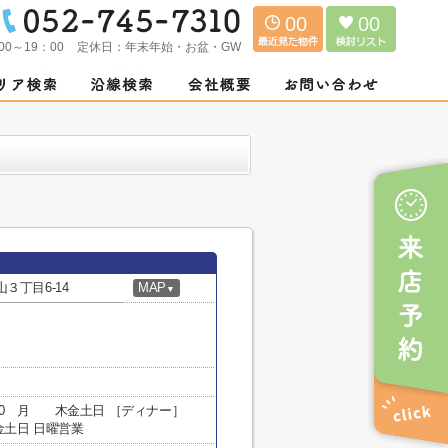
00
00
00～19：00
定休日：
年末年始・お盆・GW
３丁目6-14
MAP
▼
4:00 月 木金土日 ［ディナー］
木金土日 日曜営業