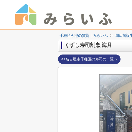
千種区今池の賃貸｜みらいふ
>
周辺施設
くずし寿司割烹 海月
<<名古屋市千種区の寿司の一覧へ