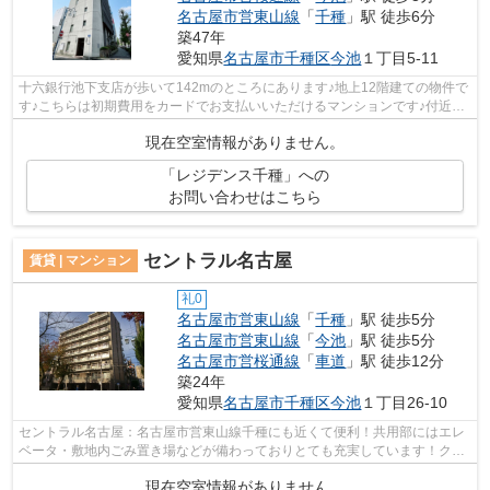
名古屋市営東山線
「
千種
」駅 徒歩6分
築47年
愛知県
名古屋市千種区
今池
１丁目5-11
十六銀行池下支店が歩いて142mのところにあります♪地上12階建ての物件で
す♪こちらは初期費用をカードでお支払いいただけるマンションです♪付近に
ある2つの駅は、用途や行き先に応じて...
現在空室情報がありません。
「レジデンス千種」への
お問い合わせはこちら
セントラル名古屋
賃貸 | マンション
礼0
名古屋市営東山線
「
千種
」駅 徒歩5分
名古屋市営東山線
「
今池
」駅 徒歩5分
名古屋市営桜通線
「
車道
」駅 徒歩12分
築24年
愛知県
名古屋市千種区
今池
１丁目26-10
セントラル名古屋：名古屋市営東山線千種にも近くて便利！共用部にはエレ
ベータ・敷地内ごみ置き場などが備わっておりとても充実しています！クレ
ジットカードで初期費用がお支払いい...
現在空室情報がありません。