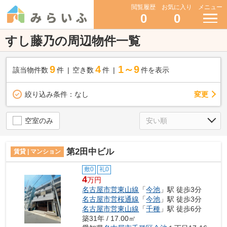
閲覧履歴
お気に入り
メニュー
0
0
すし藤乃の周辺物件一覧
9
4
1～9
該当物件数
件
空き数
件
件を表示
変更
絞り込み条件：
なし
空室のみ
第2田中ビル
賃貸 | マンション
敷0
礼0
4
万円
名古屋市営東山線
「
今池
」駅 徒歩3分
名古屋市営桜通線
「
今池
」駅 徒歩3分
名古屋市営東山線
「
千種
」駅 徒歩6分
築31年 / 17.00㎡