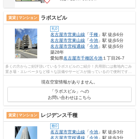
ラボスビル
賃貸 | マンション
礼0
名古屋市営東山線
「
千種
」駅 徒歩6分
名古屋市営東山線
「
今池
」駅 徒歩5分
名古屋市営桜通線
「
今池
」駅 徒歩5分
築28年
愛知県
名古屋市千種区
今池
１丁目26-7
多くの方からご好評頂いているラボスビルのご紹介！共用部には敷地内ごみ
置き場・エレベータなど様々な設備やサービスが揃っているので便利です！
電車でのアクセスを快適なものにする...
現在空室情報がありません。
「ラボスビル」への
お問い合わせはこちら
レジデンス千種
賃貸 | マンション
敷0
名古屋市営東山線
「
今池
」駅 徒歩3分
名古屋市営桜通線
「
今池
」駅 徒歩3分