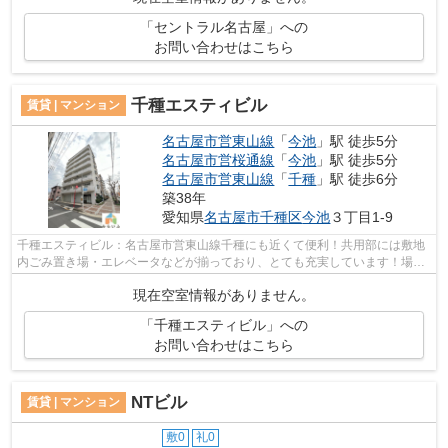
「セントラル名古屋」への
お問い合わせはこちら
千種エスティビル
賃貸 | マンション
名古屋市営東山線
「
今池
」駅 徒歩5分
名古屋市営桜通線
「
今池
」駅 徒歩5分
名古屋市営東山線
「
千種
」駅 徒歩6分
築38年
愛知県
名古屋市千種区
今池
３丁目1-9
千種エスティビル：名古屋市営東山線千種にも近くて便利！共用部には敷地
内ごみ置き場・エレベータなどが揃っており、とても充実しています！場所
が平坦なのは、ランニングをする上で...
現在空室情報がありません。
「千種エスティビル」への
お問い合わせはこちら
NTビル
賃貸 | マンション
敷0
礼0