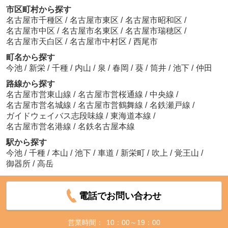
市区町村から探す
名古屋市千種区
/
名古屋市東区
/
名古屋市昭和区
/
名古屋市中区
/
名古屋市名東区
/
名古屋市瑞穂区
/
名古屋市天白区
/
名古屋市中村区
/
西尾市
町名から探す
今池
/
新栄
/
千種
/
内山
/
泉
/
春岡
/
葵
/
筒井
/
池下
/
仲田
路線から探す
名古屋市営東山線
/
名古屋市営桜通線
/
中央線
/
名古屋市営名城線
/
名古屋市営鶴舞線
/
名鉄瀬戸線
/
ガイドウェイバス志段味線
/
東海道本線
/
名古屋市営名港線
/
名鉄名古屋本線
駅から探す
今池
/
千種
/
本山
/
池下
/
車道
/
新栄町
/
吹上
/
覚王山
/
御器所
/
高岳
電話でお問い合わせ
営業時間：
10：00～19：00