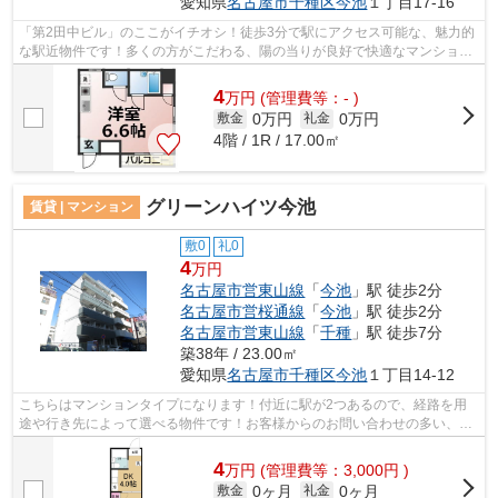
愛知県
名古屋市千種区
今池
１丁目17-16
「第2田中ビル」のここがイチオシ！徒歩3分で駅にアクセス可能な、魅力的
な駅近物件です！多くの方がこだわる、陽の当りが良好で快適なマンション
です！こちらはマンションタイプにな...
4
万
円
(管理費等：- )
0万円
0万円
敷金
礼金
4階 / 1R / 17.00㎡
グリーンハイツ今池
賃貸 | マンション
敷0
礼0
4
万円
名古屋市営東山線
「
今池
」駅 徒歩2分
名古屋市営桜通線
「
今池
」駅 徒歩2分
名古屋市営東山線
「
千種
」駅 徒歩7分
築38年 / 23.00㎡
愛知県
名古屋市千種区
今池
１丁目14-12
こちらはマンションタイプになります！付近に駅が2つあるので、経路を用
途や行き先によって選べる物件です！お客様からのお問い合わせの多い、敷
地内ごみ置き場があります！こちらのマ...
4
万
円
(管理費等：3,000円 )
0ヶ月
0ヶ月
敷金
礼金