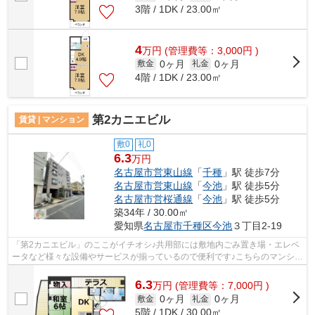
3階 / 1DK / 23.00㎡
4
万
円
(管理費等：3,000円 )
0ヶ月
0ヶ月
敷金
礼金
4階 / 1DK / 23.00㎡
第2カニエビル
賃貸 | マンション
敷0
礼0
6.3
万円
名古屋市営東山線
「
千種
」駅 徒歩7分
名古屋市営東山線
「
今池
」駅 徒歩5分
名古屋市営桜通線
「
今池
」駅 徒歩5分
築34年 / 30.00㎡
愛知県
名古屋市千種区
今池
３丁目2-19
「第2カニエビル」のここがイチオシ♪共用部には敷地内ごみ置き場・エレベ
ータなど様々な設備やサービスが揃っているので便利です♪こちらのマンショ
ンからは2駅が近くにあり、移動範囲...
6.3
万
円
(管理費等：7,000円 )
0ヶ月
0ヶ月
敷金
礼金
5階 / 1DK / 30.00㎡