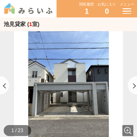
閲覧履歴
お気に入り
メニュー
1
0
池見貸家 (
1
室)
1 / 23