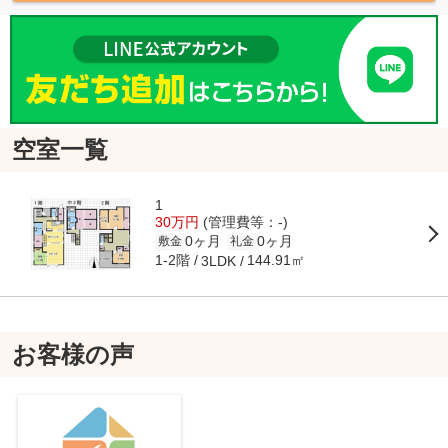
空室一覧
1
30万円
(管理費等：-)
0ヶ月
0ヶ月
敷金
礼金
1-2階
144.91㎡
3LDK
お客様の声