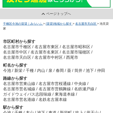
ページトップへ
千種区今池の賃貸｜みらいふ
>
(賃貸)地域から探す
>
名古屋市天白区
>
池見貸
家
市区町村から探す
名古屋市千種区
/
名古屋市東区
/
名古屋市昭和区
/
名古屋市中区
/
名古屋市名東区
/
名古屋市瑞穂区
/
名古屋市天白区
/
名古屋市中村区
/
西尾市
町名から探す
今池
/
新栄
/
千種
/
内山
/
泉
/
春岡
/
葵
/
筒井
/
池下
/
仲田
路線から探す
名古屋市営東山線
/
名古屋市営桜通線
/
中央線
/
名古屋市営名城線
/
名古屋市営鶴舞線
/
名鉄瀬戸線
/
ガイドウェイバス志段味線
/
東海道本線
/
名古屋市営名港線
/
名鉄名古屋本線
駅から探す
今池
/
千種
/
本山
/
池下
/
車道
/
新栄町
/
吹上
/
覚王山
/