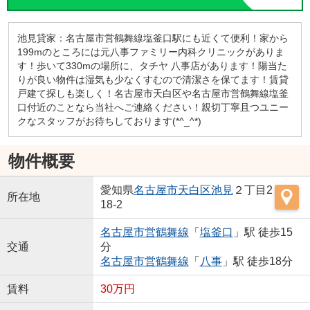
池見貸家：名古屋市営鶴舞線塩釜口駅にも近くて便利！家から
199mのところには元八事ファミリー内科クリニックがありま
す！歩いて330mの場所に、タチヤ 八事店があります！陽当た
りが良い物件は湿気も少なくすむので清潔さを保てます！賃貸
戸建て探しも楽しく！名古屋市天白区や名古屋市営鶴舞線塩釜
口付近のことなら当社へご連絡ください！親切丁寧且つユニー
クなスタッフがお待ちしております(*^_^*)
物件概要
愛知県
名古屋市天白区
池見
２丁目2
所在地
18-2
名古屋市営鶴舞線
「
塩釜口
」駅 徒歩15
交通
分
名古屋市営鶴舞線
「
八事
」駅 徒歩18分
賃料
30万円