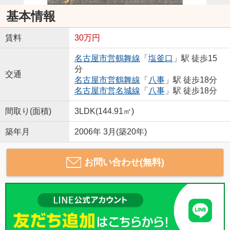
基本情報
賃料
30万円
名古屋市営鶴舞線
「
塩釜口
」駅 徒歩15
分
交通
名古屋市営鶴舞線
「
八事
」駅 徒歩18分
名古屋市営名城線
「
八事
」駅 徒歩18分
間取り(面積)
3LDK(144.91㎡)
築年月
2006年 3月(築20年)
お問い合わせ(無料)