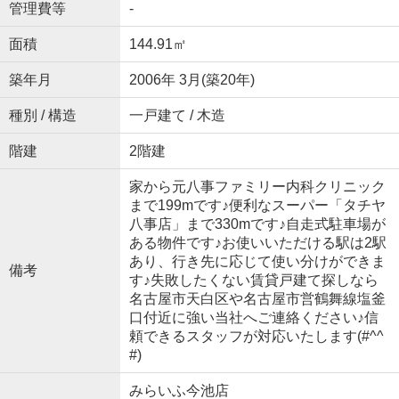
管理費等
-
面積
144.91㎡
築年月
2006年 3月(築20年)
種別 / 構造
一戸建て / 木造
階建
2階建
家から元八事ファミリー内科クリニック
まで199mです♪便利なスーパー「タチヤ
八事店」まで330mです♪自走式駐車場が
ある物件です♪お使いいただける駅は2駅
あり、行き先に応じて使い分けができま
備考
す♪失敗したくない賃貸戸建て探しなら
名古屋市天白区や名古屋市営鶴舞線塩釜
口付近に強い当社へご連絡ください♪信
頼できるスタッフが対応いたします(#^^
#)
みらいふ今池店