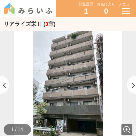
閲覧履歴
お気に入り
メニュー
1
0
リアライズ栄Ⅱ (
3
室)
1 / 14