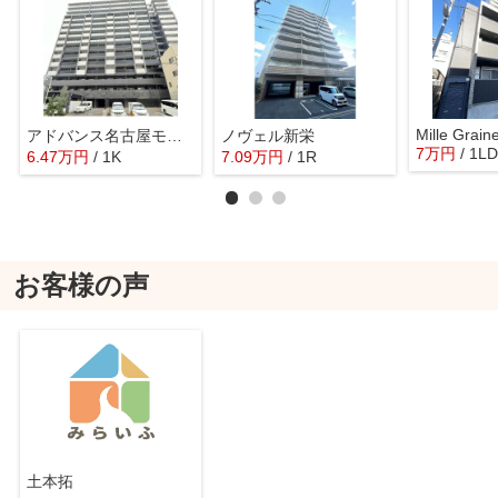
Mille Grain
アドバンス名古屋モクシー
ノヴェル新栄
7
万
円
/ 1L
6.47
万
円
/ 1K
7.09
万
円
/ 1R
お客様の声
土本拓