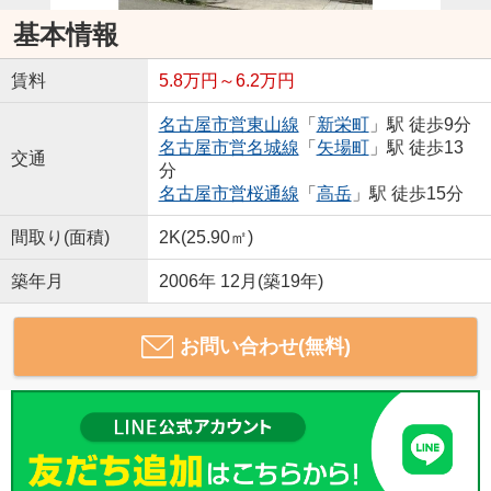
基本情報
賃料
5.8万円～6.2万円
名古屋市営東山線
「
新栄町
」駅 徒歩9分
名古屋市営名城線
「
矢場町
」駅 徒歩13
交通
分
名古屋市営桜通線
「
高岳
」駅 徒歩15分
間取り(面積)
2K(25.90㎡)
築年月
2006年 12月(築19年)
お問い合わせ(無料)