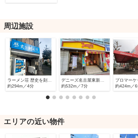
周辺施設
ラーメン荘 歴史を刻め 新栄店
デニーズ名古屋東新町店
プロマーケ
約294m／4分
約532m／7分
約424m／
エリアの近い物件