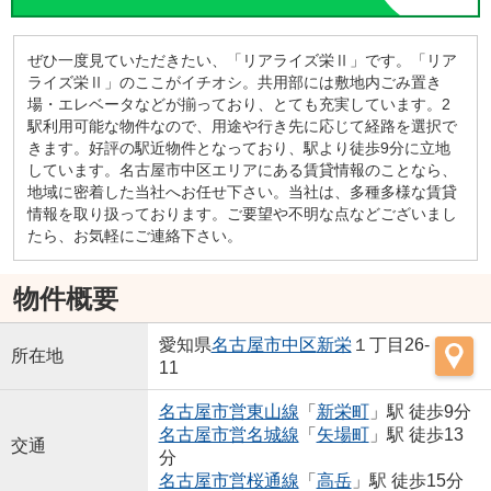
ぜひ一度見ていただきたい、「リアライズ栄Ⅱ」です。「リア
ライズ栄Ⅱ」のここがイチオシ。共用部には敷地内ごみ置き
場・エレベータなどが揃っており、とても充実しています。2
駅利用可能な物件なので、用途や行き先に応じて経路を選択で
きます。好評の駅近物件となっており、駅より徒歩9分に立地
しています。名古屋市中区エリアにある賃貸情報のことなら、
地域に密着した当社へお任せ下さい。当社は、多種多様な賃貸
情報を取り扱っております。ご要望や不明な点などございまし
たら、お気軽にご連絡下さい。
物件概要
愛知県
名古屋市中区
新栄
１丁目26-
所在地
11
名古屋市営東山線
「
新栄町
」駅 徒歩9分
名古屋市営名城線
「
矢場町
」駅 徒歩13
交通
分
名古屋市営桜通線
「
高岳
」駅 徒歩15分