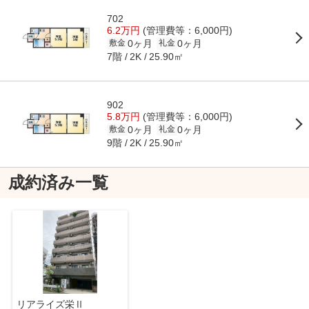
702
6.2万円
(管理費等：6,000円)
0ヶ月
0ヶ月
敷金
礼金
7階
25.90㎡
2K
902
5.8万円
(管理費等：6,000円)
0ヶ月
0ヶ月
敷金
礼金
9階
25.90㎡
2K
成約済み一覧
リアライズ栄Ⅱ