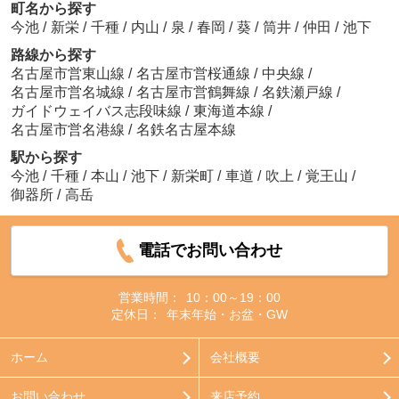
町名から探す
今池
/
新栄
/
千種
/
内山
/
泉
/
春岡
/
葵
/
筒井
/
仲田
/
池下
路線から探す
名古屋市営東山線
/
名古屋市営桜通線
/
中央線
/
名古屋市営名城線
/
名古屋市営鶴舞線
/
名鉄瀬戸線
/
ガイドウェイバス志段味線
/
東海道本線
/
名古屋市営名港線
/
名鉄名古屋本線
駅から探す
今池
/
千種
/
本山
/
池下
/
新栄町
/
車道
/
吹上
/
覚王山
/
御器所
/
高岳
電話でお問い合わせ
営業時間：
10：00～19：00
定休日：
年末年始・お盆・GW
ホーム
会社概要
お問い合わせ
来店予約