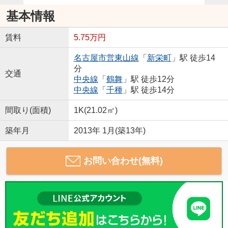
基本情報
賃料
5.75万円
名古屋市営東山線
「
新栄町
」駅 徒歩14
分
交通
中央線
「
鶴舞
」駅 徒歩12分
中央線
「
千種
」駅 徒歩14分
間取り(面積)
1K(21.02㎡)
築年月
2013年 1月(築13年)
お問い合わせ(無料)