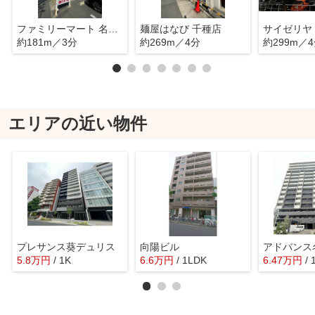
ファミリーマート 名古屋新栄店
麺屋はなび 千種店
約181m／3分
約269m／4分
約299m／
エリアの近い物件
プレサンス葵デュリス
向陽ビル
5.8
万
円
/ 1K
6.6
万
円
/ 1LDK
6.47
万
円
/ 