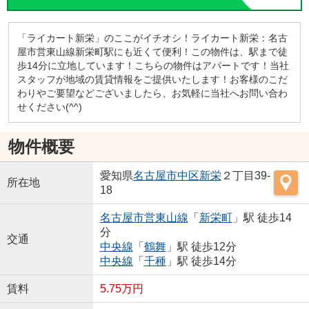
「ライカート新栄」のここがイチオシ！ライカート新栄：名古
屋市営東山線新栄町駅にも近くて便利！この物件は、駅まで徒
歩14分に立地しています！こちらの物件はアパートです！当社
スタッフが地域の賃貸情報をご提供いたします！お客様のこだ
わりやご要望などございましたら、お気軽に当社へお問い合わ
せください(^^)
物件概要
愛知県
名古屋市中区
新栄
２丁目39-
所在地
18
名古屋市営東山線
「
新栄町
」駅 徒歩14
分
交通
中央線
「
鶴舞
」駅 徒歩12分
中央線
「
千種
」駅 徒歩14分
賃料
5.75万円