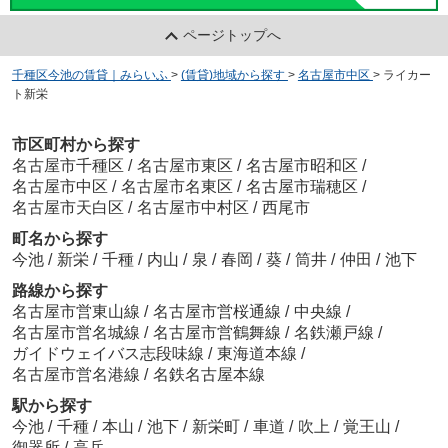
ページトップへ
千種区今池の賃貸｜みらいふ
>
(賃貸)地域から探す
>
名古屋市中区
>
ライカー
ト新栄
市区町村から探す
名古屋市千種区
/
名古屋市東区
/
名古屋市昭和区
/
名古屋市中区
/
名古屋市名東区
/
名古屋市瑞穂区
/
名古屋市天白区
/
名古屋市中村区
/
西尾市
町名から探す
今池
/
新栄
/
千種
/
内山
/
泉
/
春岡
/
葵
/
筒井
/
仲田
/
池下
路線から探す
名古屋市営東山線
/
名古屋市営桜通線
/
中央線
/
名古屋市営名城線
/
名古屋市営鶴舞線
/
名鉄瀬戸線
/
ガイドウェイバス志段味線
/
東海道本線
/
名古屋市営名港線
/
名鉄名古屋本線
駅から探す
今池
/
千種
/
本山
/
池下
/
新栄町
/
車道
/
吹上
/
覚王山
/
御器所
/
高岳