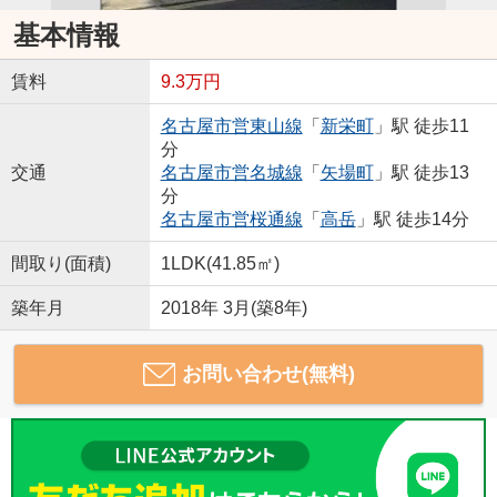
基本情報
賃料
9.3万円
名古屋市営東山線
「
新栄町
」駅 徒歩11
分
交通
名古屋市営名城線
「
矢場町
」駅 徒歩13
分
名古屋市営桜通線
「
高岳
」駅 徒歩14分
間取り(面積)
1LDK(41.85㎡)
築年月
2018年 3月(築8年)
お問い合わせ(無料)