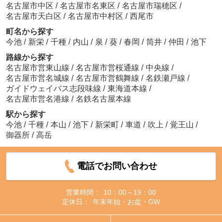
名古屋市中区
/
名古屋市名東区
/
名古屋市瑞穂区
/
名古屋市天白区
/
名古屋市中村区
/
西尾市
町名から探す
今池
/
新栄
/
千種
/
内山
/
泉
/
葵
/
春岡
/
筒井
/
仲田
/
池下
路線から探す
名古屋市営東山線
/
名古屋市営桜通線
/
中央線
/
名古屋市営名城線
/
名古屋市営鶴舞線
/
名鉄瀬戸線
/
ガイドウェイバス志段味線
/
東海道本線
/
名古屋市営名港線
/
名鉄名古屋本線
駅から探す
今池
/
千種
/
本山
/
池下
/
新栄町
/
車道
/
吹上
/
覚王山
/
御器所
/
高岳
電話でお問い合わせ
営業時間：
10：00～19：00
定休日：
年末年始・お盆・GW