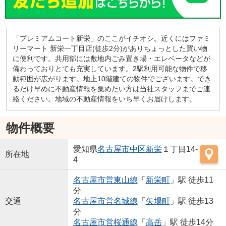
「プレミアムコート新栄」のここがイチオシ。近くにはファミ
リーマート 新栄一丁目店(徒歩2分)がありちょっとした買い物
に便利です。共用部には敷地内ごみ置き場・エレベータなどが
備わっておりとても充実しています。2駅利用可能な物件で移
動範囲が広がります。地上10階建ての物件でございます。でき
るだけ早めに不動産情報を集めたい方は当社スタッフまでご連
絡ください。地域の不動産情報をいち早くお届けします。
物件概要
愛知県
名古屋市中区
新栄
１丁目14-
所在地
4
名古屋市営東山線
「
新栄町
」駅 徒歩11
分
交通
名古屋市営名城線
「
矢場町
」駅 徒歩13
分
名古屋市営桜通線
「
高岳
」駅 徒歩14分