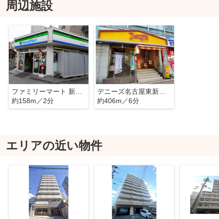
周辺施設
ファミリーマート 新栄一丁目店
デニーズ名古屋東新町店
約158m／2分
約406m／6分
エリアの近い物件