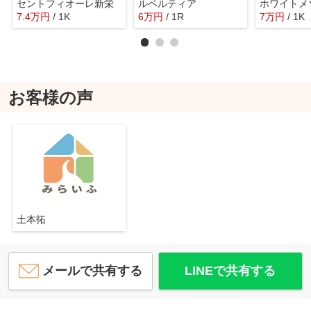
セントフィオーレ新栄
ルペルティア
ホワイトメ
7.4
万
円
/ 1K
6
万
円
/ 1R
7
万
円
/ 1K
お客様の声
土本拓
メールで共有する
LINEで共有する