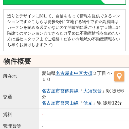
造りとデザインに関して、自信をもって情報を提供できるマン
ションです☆こちらは徒歩6分に立地する物件です☆高層階は
カーテンを閉める必要がないので開放的に過ごせます☆地上14
階建てのマンション☆できるだけ早めに不動産情報を集めたい
方は当社スタッフまでご連絡ください☆地域の不動産情報をい
ち早くお届けします(^_^)
物件概要
愛知県
名古屋市中区
大須
２丁目４-
所在地
５０
名古屋市営鶴舞線
「
大須観音
」駅 徒歩6
交通
分
名古屋市営東山線
「
伏見
」駅 徒歩12分
賃料
-
管理費等
-