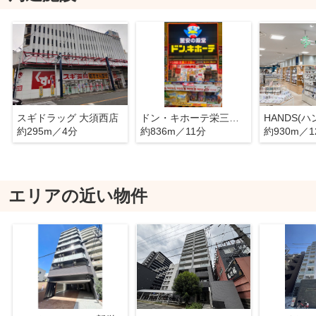
スギドラッグ 大須西店
ドン・キホーテ栄三丁目店
約295m／4分
約836m／11分
約930m／1
エリアの近い物件