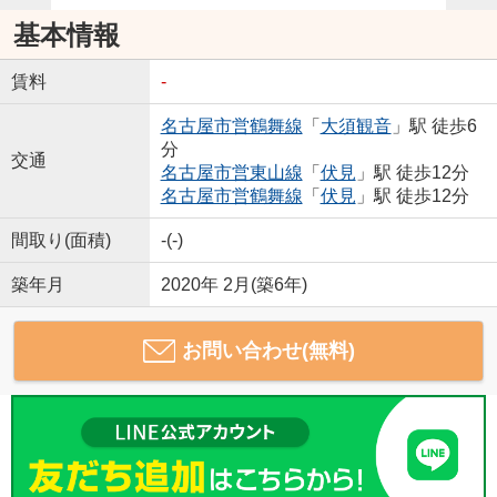
基本情報
賃料
-
名古屋市営鶴舞線
「
大須観音
」駅 徒歩6
分
交通
名古屋市営東山線
「
伏見
」駅 徒歩12分
名古屋市営鶴舞線
「
伏見
」駅 徒歩12分
間取り(面積)
-(-)
築年月
2020年 2月(築6年)
お問い合わせ(無料)