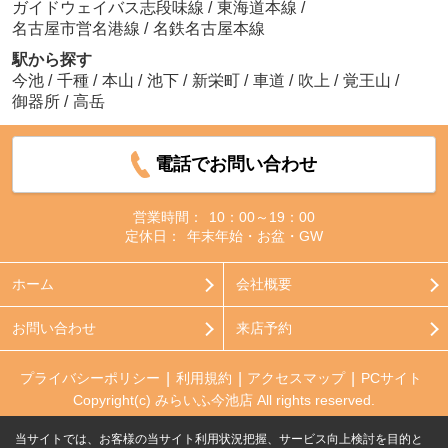
ガイドウェイバス志段味線
/
東海道本線
/
名古屋市営名港線
/
名鉄名古屋本線
駅から探す
今池
/
千種
/
本山
/
池下
/
新栄町
/
車道
/
吹上
/
覚王山
/
御器所
/
高岳
電話でお問い合わせ
営業時間：
10：00～19：00
定休日：
年末年始・お盆・GW
ホーム
会社概要
お問い合わせ
来店予約
プライバシーポリシー
利用規約
アクセスマップ
PCサイト
Copyright(c) みらいふ今池店 All rights reserved.
当サイトでは、お客様の当サイト利用状況把握、サービス向上検討を目的と