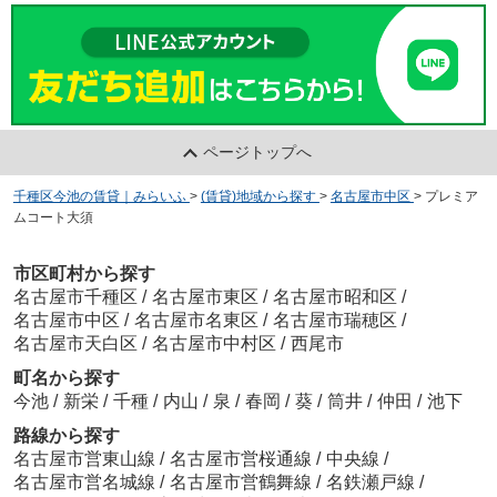
ページトップへ
千種区今池の賃貸｜みらいふ
>
(賃貸)地域から探す
>
名古屋市中区
>
プレミア
ムコート大須
市区町村から探す
名古屋市千種区
/
名古屋市東区
/
名古屋市昭和区
/
名古屋市中区
/
名古屋市名東区
/
名古屋市瑞穂区
/
名古屋市天白区
/
名古屋市中村区
/
西尾市
町名から探す
今池
/
新栄
/
千種
/
内山
/
泉
/
春岡
/
葵
/
筒井
/
仲田
/
池下
路線から探す
名古屋市営東山線
/
名古屋市営桜通線
/
中央線
/
名古屋市営名城線
/
名古屋市営鶴舞線
/
名鉄瀬戸線
/