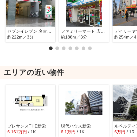
セブンイレブン 名古屋新栄1丁目店
ファミリーマート 広小路葵店
約222m／3分
約188m／3分
約254m／
エリアの近い物件
プレサンスTHE新栄
現代ハウス新栄
ルペルティ
6.161
万
円
/ 1K
6.1
万
円
/ 1K
6
万
円
/ 1R