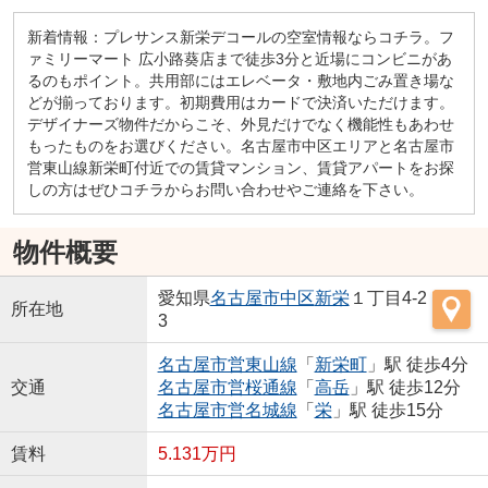
新着情報：プレサンス新栄デコールの空室情報ならコチラ。フ
ァミリーマート 広小路葵店まで徒歩3分と近場にコンビニがあ
るのもポイント。共用部にはエレベータ・敷地内ごみ置き場な
どが揃っております。初期費用はカードで決済いただけます。
デザイナーズ物件だからこそ、外見だけでなく機能性もあわせ
もったものをお選びください。名古屋市中区エリアと名古屋市
営東山線新栄町付近での賃貸マンション、賃貸アパートをお探
しの方はぜひコチラからお問い合わせやご連絡を下さい。
物件概要
愛知県
名古屋市中区
新栄
１丁目4-2
所在地
3
名古屋市営東山線
「
新栄町
」駅 徒歩4分
交通
名古屋市営桜通線
「
高岳
」駅 徒歩12分
名古屋市営名城線
「
栄
」駅 徒歩15分
賃料
5.131万円