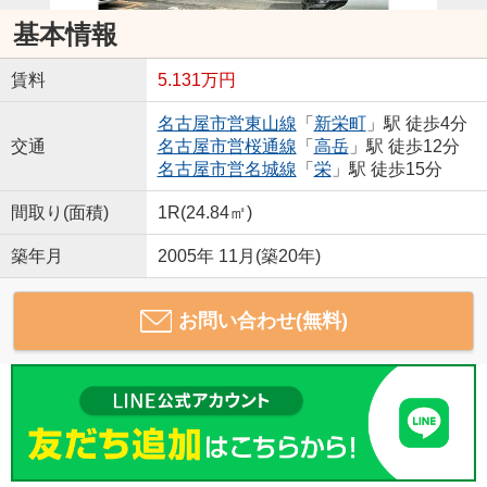
基本情報
賃料
5.131万円
名古屋市営東山線
「
新栄町
」駅 徒歩4分
交通
名古屋市営桜通線
「
高岳
」駅 徒歩12分
名古屋市営名城線
「
栄
」駅 徒歩15分
間取り(面積)
1R(24.84㎡)
築年月
2005年 11月(築20年)
お問い合わせ(無料)