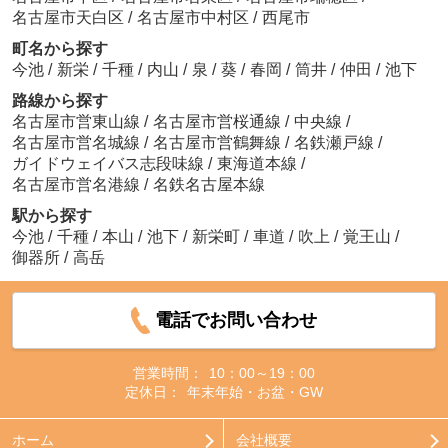
名古屋市天白区
/
名古屋市中村区
/
西尾市
町名から探す
今池
/
新栄
/
千種
/
内山
/
泉
/
葵
/
春岡
/
筒井
/
仲田
/
池下
路線から探す
名古屋市営東山線
/
名古屋市営桜通線
/
中央線
/
名古屋市営名城線
/
名古屋市営鶴舞線
/
名鉄瀬戸線
/
ガイドウェイバス志段味線
/
東海道本線
/
名古屋市営名港線
/
名鉄名古屋本線
駅から探す
今池
/
千種
/
本山
/
池下
/
新栄町
/
車道
/
吹上
/
覚王山
/
御器所
/
高岳
電話でお問い合わせ
営業時間：
10：00～19：00
定休日：
年末年始・お盆・GW
ホーム
会社概要