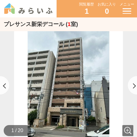
閲覧履歴
お気に入り
メニュー
1
0
プレサンス新栄デコール (
1
室)
1 / 20