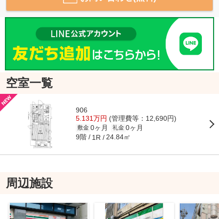
空室一覧
906
5.131万円
(管理費等：12,690円)
0ヶ月
0ヶ月
敷金
礼金
9階
24.84㎡
1R
周辺施設