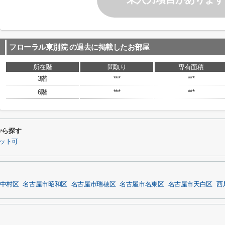
フローラル東別院
の過去に掲載したお部屋
所在階
間取り
専有面積
3階
***
***
6階
***
***
から探す
ット可
中村区
名古屋市昭和区
名古屋市瑞穂区
名古屋市名東区
名古屋市天白区
西