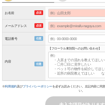
お名前
必須
メールアドレス
必須
電話番号
任意
【フローラル東別院へのお問い合わせ】
内容
任意
※
利用規約
及び
プライバシーポリシー
を必ずお読みください。左記内容に同
い。
未入力項目があります