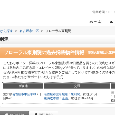
営業時間：
10：
域から探す
>
名古屋市中区
>
フローラル東別院
別院
フローラル東別院
の過去掲載物件情報
現況の確認はお気軽
こだわりポイント満載のフローラル東別院♪薬や日用品を買うのに便利なスギド
には敷地内ごみ置き場・エレベータ2基などが揃っております♪この物件は駅
る2駅利用可能な物件です♪様々な物件をご紹介しております♪数多くの物件
ださい♪私たちがサポートいたします(^_^)
所在地
交通
築
愛知県
名古屋市中区
平和
２丁
名古屋市営名城線
「
東別院
」駅 徒歩5分
1
目8-20
東海道本線
「
金山
」駅 徒歩10～14分
鉄