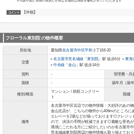
※写真や図と実際の現状とが異なる場合は現状を優先させていただきます
【外観】
コメント
フローラル東別院
の物件概要
所在地
愛知県
名古屋市中区
平和
２丁目8-20
名古屋市営名城線
「
東別院
」駅 徒歩5分
東海
交通
中央線
「
金山
」駅 徒歩14分
賃料
-
管理費・共
面積
-
築年月（築
マンション / 鉄筋コンクリー
種別/構造
階建
ト
名古屋市中区近辺での物件情報：大好評のあの物
金山北店が、こちらの物件から406mのところ
エレベータ2基などが揃っております◎クレジッ
備考
ので、決済の手間が軽減できます◎素敵な景色が
環境にこだわる方にご紹介したいのが名古屋市中
営名城線東別院周辺の物件情報も取り揃えており