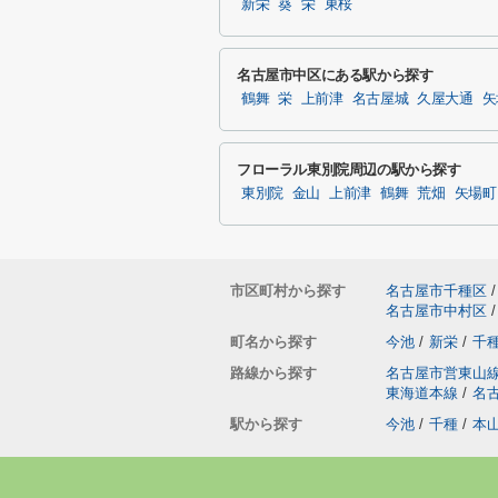
新栄
葵
栄
東桜
名古屋市中区にある駅から探す
鶴舞
栄
上前津
名古屋城
久屋大通
矢
フローラル東別院周辺の駅から探す
東別院
金山
上前津
鶴舞
荒畑
矢場町
市区町村から探す
名古屋市千種区
/
名古屋市中村区
/
町名から探す
今池
/
新栄
/
千
路線から探す
名古屋市営東山
東海道本線
/
名
駅から探す
今池
/
千種
/
本