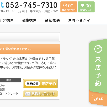
00
00
00～19：00
定休日：
年末年始・お盆・GW
にお問い合わせください。
ラッグ 金山北店まで406mです♪共用部
から徒歩5分の物件です♪目的に応じて選べ
の中から、お客様がお望みの物件をお選びく
建物
17年
3階建
筋コンクリート