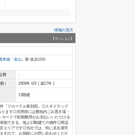
情報の見方
【マンション】
道本線
「
金山
」駅 徒歩10分
益費
-
年数）
2009年 6月 ( 築17年 )
13階建
件「フローラル東別院」◎スギドラッグ
にあります◎共用部には敷地内ごみ置き場・
トカードで初期費用がお支払いいただける
堪能できる、地上13階建ての物件◎周辺
区エリアです◎当社では、特に名古屋市
ますので、お気軽にお問い合わせくださ