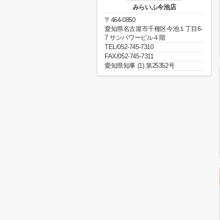
みらいふ今池店
〒464-0850
愛知県名古屋市千種区今池１丁目6-
7 サンパワービル４階
TEL/052-745-7310
FAX/052-745-7311
愛知県知事 (1) 第25352号