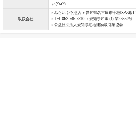
い(*´ω`*)
みらいふ今池店
愛知県名古屋市千種区今池１丁
TEL:052-745-7310
愛知県知事 (1) 第25352号
取扱会社
公益社団法人愛知県宅地建物取引業協会