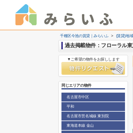
千種区今池の賃貸｜みらいふ
>
(賃貸)地
過去掲載物件：フローラル東
▼ご希望の物件をお探しします
同じエリアの物件
名古屋市中区
平和
名古屋市営名城線 東別院
東海道本線 金山