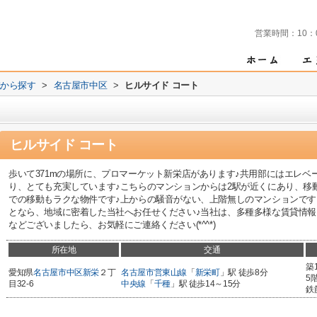
営業時間：
10：
域から探す
>
名古屋市中区
>
ヒルサイド コート
ヒルサイド コート
歩いて371mの場所に、プロマーケット新栄店があります♪共用部にはエレ
り、とても充実しています♪こちらのマンションからは2駅が近くにあり、移
での移動もラクな物件です♪上からの騒音がない、上階無しのマンションです
となら、地域に密着した当社へお任せください♪当社は、多種多様な賃貸情報
などございましたら、お気軽にご連絡ください(*^^*)
所在地
交通
築
愛知県
名古屋市中区
新栄
２丁
名古屋市営東山線
「
新栄町
」駅 徒歩8分
5
目32-6
中央線
「
千種
」駅 徒歩14～15分
鉄