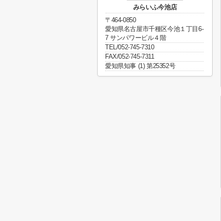
みらいふ今池店
〒464-0850
愛知県名古屋市千種区今池１丁目6-
7 サンパワービル４階
TEL/052-745-7310
FAX/052-745-7311
愛知県知事 (1) 第25352号