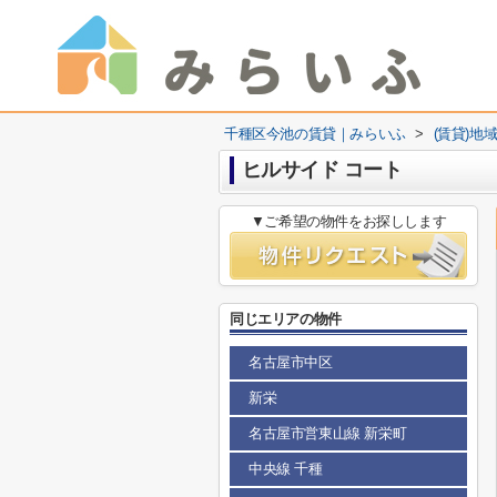
千種区今池の賃貸｜みらいふ
>
(賃貸)地
ヒルサイド コート
▼ご希望の物件をお探しします
同じエリアの物件
名古屋市中区
新栄
名古屋市営東山線 新栄町
中央線 千種