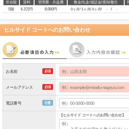
所在階
賃料
管理費・共益費
敷金/礼金/保証金/償却/敷引
5階
6.3万円
8,000円
/
/
/
/
0ヶ月
1ヶ月
0ヶ月
-
-
ヒルサイド コート
へのお問い合わせ
お名前
必須
メールアドレス
必須
電話番号
任意
【ヒルサイド コートへのお問い合わせ】