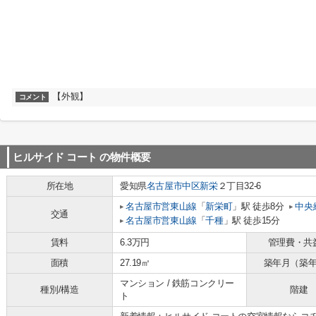
【外観】
コメント
ヒルサイド コート
の物件概要
所在地
愛知県
名古屋市中区
新栄
２丁目32-6
名古屋市営東山線
「
新栄町
」駅 徒歩8分
中央
交通
名古屋市営東山線
「
千種
」駅 徒歩15分
賃料
6.3万円
管理費・共
面積
27.19㎡
築年月（築
マンション / 鉄筋コンクリー
種別/構造
階建
ト