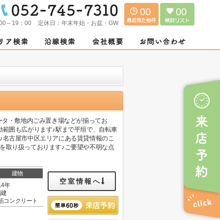
00
00
00～19：00
定休日：
年末年始・お盆・GW
ベータ・敷地内ごみ置き場などが揃ってお
動範囲も広がります♪駅まで平坦で、自転車
♪名古屋市中区エリアにある賃貸情報のこ
を取り扱っております♪ご要望や不明な点
建物
空室情報へ
14年
階建
筋コンクリート