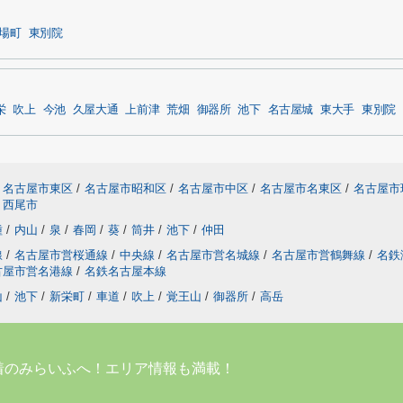
場町
東別院
栄
吹上
今池
久屋大通
上前津
荒畑
御器所
池下
名古屋城
東大手
東別院
名古屋市東区
/
名古屋市昭和区
/
名古屋市中区
/
名古屋市名東区
/
名古屋市
西尾市
種
/
内山
/
泉
/
春岡
/
葵
/
筒井
/
池下
/
仲田
線
/
名古屋市営桜通線
/
中央線
/
名古屋市営名城線
/
名古屋市営鶴舞線
/
名鉄
古屋市営名港線
/
名鉄名古屋本線
山
/
池下
/
新栄町
/
車道
/
吹上
/
覚王山
/
御器所
/
高岳
着のみらいふへ！エリア情報も満載！