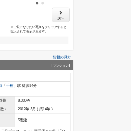
次へ
※ご覧になりたい写真をクリックすると
拡大されて表示されます。
情報の見方
【マンション】
線
「
千種
」駅 徒歩14分
益費
8,000円
年数）
2012年 3月 ( 築14年 )
5階建