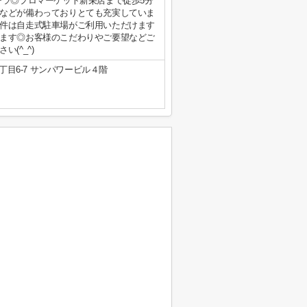
チラ◎プロマーケット新栄店まで徒歩5分
などが備わっておりとても充実していま
件は自走式駐車場がご利用いただけます
ます◎お客様のこだわりやご要望などご
(^_^)
目6-7 サンパワービル４階