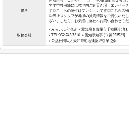
新着情報：ヒルサイド コートの空室情報ならコ
です◎共用部には敷地内ごみ置き場・エレベータ
備考
す◎こちらの物件はマンションです◎こちらの物
◎当社スタッフが地域の賃貸情報をご提供いたし
ざいましたら、お気軽に当社へお問い合わせください
みらいふ今池店
愛知県名古屋市千種区今池１丁
TEL:052-745-7310
愛知県知事 (1) 第25352号
取扱会社
公益社団法人愛知県宅地建物取引業協会